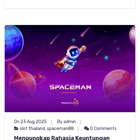
On 23 Aug 2025
By admin
slot thailand
,
spaceman88
0 Comments
Mengungkap Rahasia Keuntungan