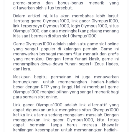
promo-promo dan bonus-bonus menarik yang
ditawarkan oleh situs tersebut.
Dalam artikel ini, kita akan membahas lebih lanjut
tentang game Olympus1000, link gacor Olympus1000,
link terpercaya Olympus1000, login Olympus1000, situs
Olympus1000, dan cara meningkatkan peluang menang
kita saat bermain di situs slot Olympus1000.
Game Olympus1000 adalah salah satu game slot online
yang sangat populer di kalangan pemain. Game ini
menawarkan berbagai macam fitur menarik dan grafis
yang memukau. Dengan tema Yunani klasik, game ini
menampilkan dewa-dewa Yunani seperti Zeus, Hades,
dan Hera.
Meskipun begitu, permainan ini juga menawarkan
kemungkinan untuk memenangkan hadiah-hadiah
besar dengan RTP yang tinggi. Hal ini membuat game
Olympus1000 menjadi pilihan yang sangat menarik bagi
para pemain slot online.
Link gacor Olympus1000 adalah link alternatif yang
dapat digunakan untuk mengakses situs Olympus1000
ketika link utama sedang mengalami masalah. Dengan
menggunakan link gacor Olympus1000, kita tetap
dapat bermain tanpa harus merasa khawatir
kehilangan kesempatan untuk memenangkan hadiah-