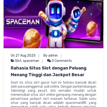
On 27 Aug 2025
By admin
Slot
,
spaceman
0 Comments
Rahasia Situs Slot dengan Peluang
Menang Tinggi dan Jackpot Besar
Saat ini, situs slot gacor hari ini terbaru banyak dicari
oleh para penggemar judi online. Dengan perkembangan
teknologi yang pesat, kini semakin mudah untuk
menemukan situs slot online gampang menang dengan
persentase jackpot slot maxwin terbesar. Salah satu
situs yang banyak dicari adalah spaceman88, yang
merupakan salah satu situs terbaik dengan reputasi