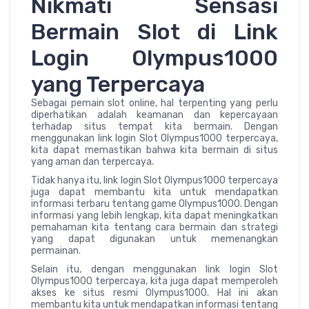
Nikmati Sensasi
Bermain Slot di Link
Login Olympus1000
yang Terpercaya
Sebagai pemain slot online, hal terpenting yang perlu
diperhatikan adalah keamanan dan kepercayaan
terhadap situs tempat kita bermain. Dengan
menggunakan link login Slot Olympus1000 terpercaya,
kita dapat memastikan bahwa kita bermain di situs
yang aman dan terpercaya.
Tidak hanya itu, link login Slot Olympus1000 terpercaya
juga dapat membantu kita untuk mendapatkan
informasi terbaru tentang game Olympus1000. Dengan
informasi yang lebih lengkap, kita dapat meningkatkan
pemahaman kita tentang cara bermain dan strategi
yang dapat digunakan untuk memenangkan
permainan.
Selain itu, dengan menggunakan link login Slot
Olympus1000 terpercaya, kita juga dapat memperoleh
akses ke situs resmi Olympus1000. Hal ini akan
membantu kita untuk mendapatkan informasi tentang