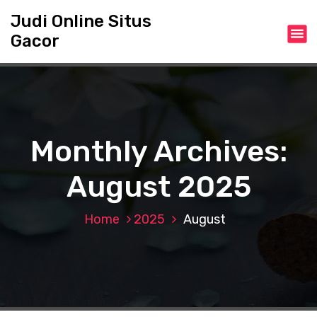
S
Judi Online Situs
k
Gacor
i
p
t
o
c
o
n
Monthly Archives:
t
e
August 2025
n
t
Home
2025
August