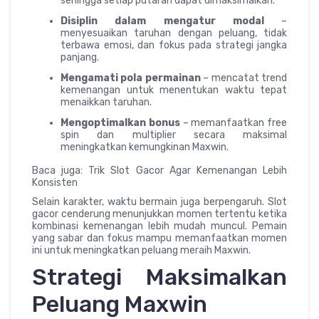
sehingga setiap putaran dapat dimaksimalkan.
Disiplin dalam mengatur modal
–
menyesuaikan taruhan dengan peluang, tidak
terbawa emosi, dan fokus pada strategi jangka
panjang.
Mengamati pola permainan
– mencatat trend
kemenangan untuk menentukan waktu tepat
menaikkan taruhan.
Mengoptimalkan bonus
– memanfaatkan free
spin dan multiplier secara maksimal
meningkatkan kemungkinan Maxwin.
Baca juga: Trik Slot Gacor Agar Kemenangan Lebih
Konsisten
Selain karakter, waktu bermain juga berpengaruh. Slot
gacor cenderung menunjukkan momen tertentu ketika
kombinasi kemenangan lebih mudah muncul. Pemain
yang sabar dan fokus mampu memanfaatkan momen
ini untuk meningkatkan peluang meraih Maxwin.
Strategi Maksimalkan
Peluang Maxwin