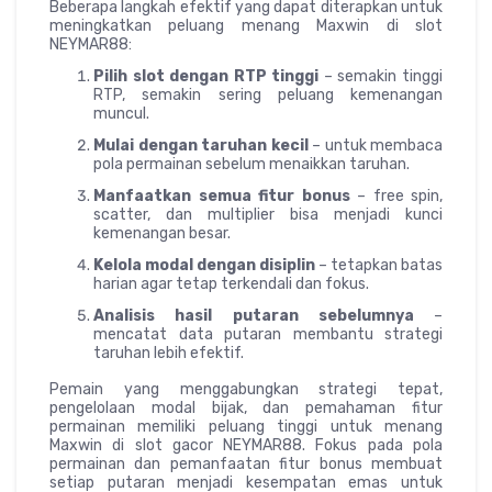
Beberapa langkah efektif yang dapat diterapkan untuk
meningkatkan peluang menang Maxwin di slot
NEYMAR88:
Pilih slot dengan RTP tinggi
– semakin tinggi
RTP, semakin sering peluang kemenangan
muncul.
Mulai dengan taruhan kecil
– untuk membaca
pola permainan sebelum menaikkan taruhan.
Manfaatkan semua fitur bonus
– free spin,
scatter, dan multiplier bisa menjadi kunci
kemenangan besar.
Kelola modal dengan disiplin
– tetapkan batas
harian agar tetap terkendali dan fokus.
Analisis hasil putaran sebelumnya
–
mencatat data putaran membantu strategi
taruhan lebih efektif.
Pemain yang menggabungkan strategi tepat,
pengelolaan modal bijak, dan pemahaman fitur
permainan memiliki peluang tinggi untuk menang
Maxwin di slot gacor NEYMAR88. Fokus pada pola
permainan dan pemanfaatan fitur bonus membuat
setiap putaran menjadi kesempatan emas untuk