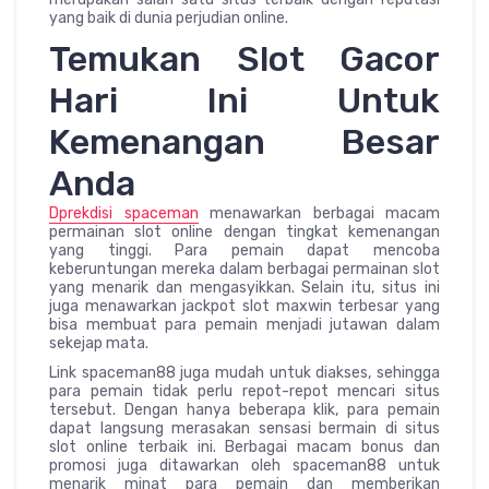
yang baik di dunia perjudian online.
Temukan Slot Gacor
Hari Ini Untuk
Kemenangan Besar
Anda
Dprekdisi spaceman
menawarkan berbagai macam
permainan slot online dengan tingkat kemenangan
yang tinggi. Para pemain dapat mencoba
keberuntungan mereka dalam berbagai permainan slot
yang menarik dan mengasyikkan. Selain itu, situs ini
juga menawarkan jackpot slot maxwin terbesar yang
bisa membuat para pemain menjadi jutawan dalam
sekejap mata.
Link spaceman88 juga mudah untuk diakses, sehingga
para pemain tidak perlu repot-repot mencari situs
tersebut. Dengan hanya beberapa klik, para pemain
dapat langsung merasakan sensasi bermain di situs
slot online terbaik ini. Berbagai macam bonus dan
promosi juga ditawarkan oleh spaceman88 untuk
menarik minat para pemain dan memberikan