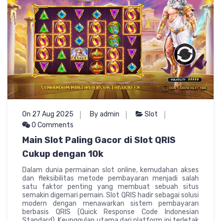
On 27 Aug 2025
By admin
Slot
0 Comments
Main Slot Paling Gacor di Slot QRIS
Cukup dengan 10k
Dalam dunia permainan slot online, kemudahan akses
dan fleksibilitas metode pembayaran menjadi salah
satu faktor penting yang membuat sebuah situs
semakin digemari pemain. Slot QRIS hadir sebagai solusi
modern dengan menawarkan sistem pembayaran
berbasis QRIS (Quick Response Code Indonesian
Standard). Keunggulan utama dari platform ini terletak