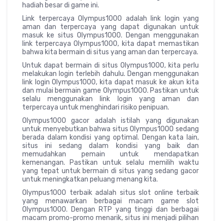
hadiah besar di game ini.
Link terpercaya Olympus1000 adalah link login yang
aman dan terpercaya yang dapat digunakan untuk
masuk ke situs Olympus1000. Dengan menggunakan
link terpercaya Olympus1000, kita dapat memastikan
bahwa kita bermain di situs yang aman dan terpercaya.
Untuk dapat bermain di situs Olympus1000, kita perlu
melakukan login terlebih dahulu. Dengan menggunakan
link login Olympus1000, kita dapat masuk ke akun kita
dan mulai bermain game Olympus1000. Pastikan untuk
selalu menggunakan link login yang aman dan
terpercaya untuk menghindari risiko penipuan.
Olympus1000 gacor adalah istilah yang digunakan
untuk menyebutkan bahwa situs Olympus1000 sedang
berada dalam kondisi yang optimal. Dengan kata lain,
situs ini sedang dalam kondisi yang baik dan
memudahkan pemain untuk mendapatkan
kemenangan. Pastikan untuk selalu memilih waktu
yang tepat untuk bermain di situs yang sedang gacor
untuk meningkatkan peluang menang kita.
Olympus1000 terbaik adalah situs slot online terbaik
yang menawarkan berbagai macam game slot
Olympus1000. Dengan RTP yang tinggi dan berbagai
macam promo-promo menarik, situs ini menjadi pilihan