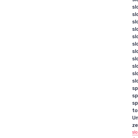
sl
sl
sl
sl
sl
sl
sl
sl
sl
sl
sl
s
sp
s
to
Un
ze
slo