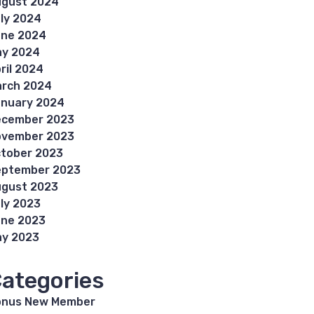
gust 2024
ly 2024
ne 2024
y 2024
ril 2024
rch 2024
nuary 2024
ecember 2023
ovember 2023
tober 2023
eptember 2023
gust 2023
ly 2023
ne 2023
y 2023
ategories
onus New Member