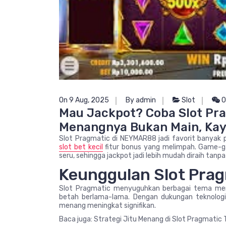
On 9 Aug, 2025
By admin
Slot
0
Mau Jackpot? Coba Slot P
Menangnya Bukan Main, Kaya
Slot Pragmatic di NEYMAR88 jadi favorit banya
slot bet kecil
fitur bonus yang melimpah. Game-ga
seru, sehingga jackpot jadi lebih mudah diraih tanp
Keunggulan Slot Pra
Slot Pragmatic menyuguhkan berbagai tema men
betah berlama-lama. Dengan dukungan teknologi s
menang meningkat signifikan.
Baca juga: Strategi Jitu Menang di Slot Pragmatic