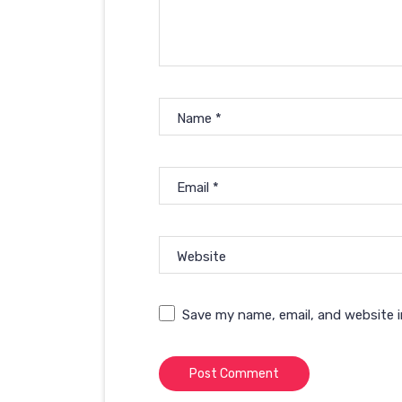
Name
*
Email
*
Website
Save my name, email, and website i