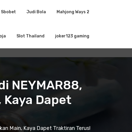
Sbobet
Judi Bola
Mahjong Ways 2
oja
Slot Thailand
joker123 gaming
 di NEYMAR88,
 Kaya Dapet
 Main, Kaya Dapet Traktiran Terus!