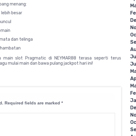
mpang menang:
Ma
Fe
 lebih besar
D
muncul
N
pemain
Oc
mata dan telinga
S
a hambatan
Au
Ju
au main slot Pragmatic di NEYMAR88 terasa seperti terus
gu mulai main dan bawa pulang jackpot hari ini!
Ju
Ma
Ap
Ma
Fe
Ja
d.
Required fields are marked
*
D
N
Oc
S