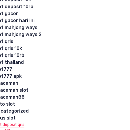
ot deposit 10rb
ot gacor
ot gacor hari ini
ot mahjong ways
ot mahjong ways 2
ot qris
ot qris 10k
ot qris 10rb
ot thailand
ot777
ot777 apk
paceman
aceman slot
paceman88
to slot
categorized
us slot
t deposit qris