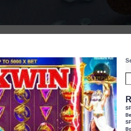
S
R
SP
Be
SP
Bo