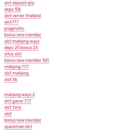
slot deposit qris
depo 10k
slot server thailand
slot777
pragmatic
bonus new member
slot mahjong ways
depo 25 bonus 25
situs slot
bonus new member 100
mahjong 777
slot mahjong
slot 5k
mahjong ways 2
slot gacor 777
slot toto
slot
bonus new member
spaceman slot