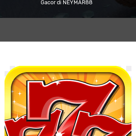
Gacor di NEYMAR88