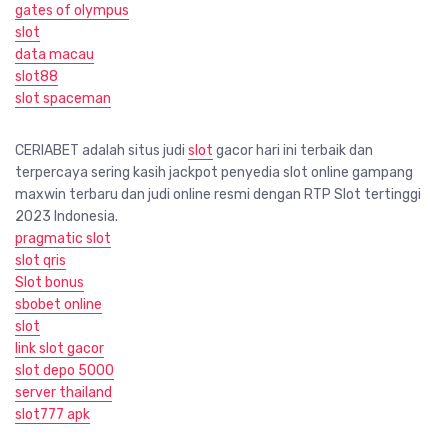
gates of olympus
slot
data macau
slot88
slot spaceman
CERIABET adalah situs judi
slot
gacor hari ini terbaik dan
terpercaya sering kasih jackpot penyedia slot online gampang
maxwin terbaru dan judi online resmi dengan RTP Slot tertinggi
2023 Indonesia.
pragmatic slot
slot qris
Slot bonus
sbobet online
slot
link slot gacor
slot depo 5000
server thailand
slot777 apk