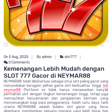
On 5 Aug, 2025
By admin
slot777
0 Comments
Kemenangan Lebih Mudah dengan
SLOT 777 Gacor di NEYMAR88
NEYMAR88 telah dikenal luas sebagai situs slot paling gacor yang
menyediakan beragam pilihan game slot berkualitas tinggi.
link
neymar88
Platform ini tidak hanya menawarkan banyak
permainan slot dengan tingkat kemenangan tinggi, tetapi juga
memastikan kenyamanan dan pengalaman bermain yang
menyenangkan bagi para penggunanya. Salah satu daya tarik
utama NEYMAR88 adalah koleksi slot gacor yang terus
diperbarui, memberikan peluang menang yang lebih besar dan