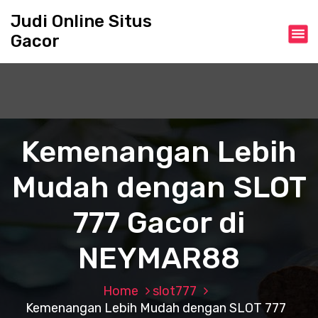
S
Judi Online Situs
k
Gacor
i
p
t
o
c
o
n
Kemenangan Lebih
t
e
Mudah dengan SLOT
n
t
777 Gacor di
NEYMAR88
Home
slot777
Kemenangan Lebih Mudah dengan SLOT 777