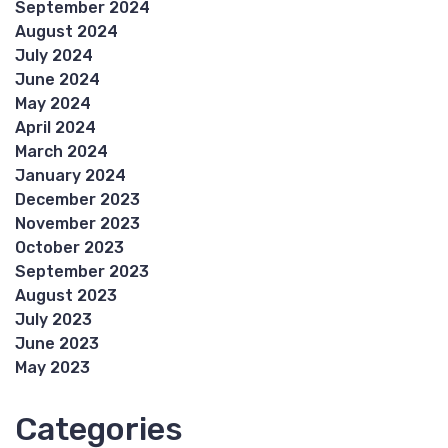
September 2024
August 2024
July 2024
June 2024
May 2024
April 2024
March 2024
January 2024
December 2023
November 2023
October 2023
September 2023
August 2023
July 2023
June 2023
May 2023
Categories