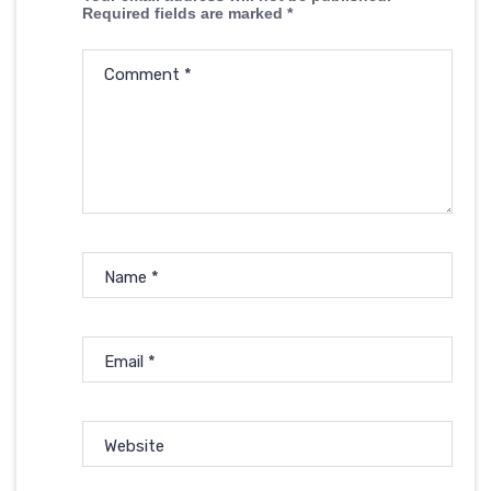
Required fields are marked
*
Comment
*
Name
*
Email
*
Website