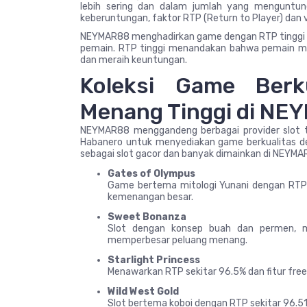
lebih sering dan dalam jumlah yang menguntun
keberuntungan, faktor RTP (Return to Player) dan
NEYMAR88 menghadirkan game dengan RTP tinggi y
pemain. RTP tinggi menandakan bahwa pemain mem
dan meraih keuntungan.
Koleksi Game Berk
Menang Tinggi di N
NEYMAR88 menggandeng berbagai provider slot t
Habanero untuk menyediakan game berkualitas d
sebagai slot gacor dan banyak dimainkan di NEYMA
Gates of Olympus
Game bertema mitologi Yunani dengan RTP 
kemenangan besar.
Sweet Bonanza
Slot dengan konsep buah dan permen, me
memperbesar peluang menang.
Starlight Princess
Menawarkan RTP sekitar 96.5% dan fitur free s
Wild West Gold
Slot bertema koboi dengan RTP sekitar 96.51% 