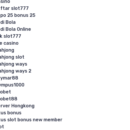
sino
ftar slot777
po 25 bonus 25
di Bola
di Bola Online
nk slot777
ve casino
ahjong
hjong slot
hjong ways
hjong ways 2
eymar88
ympus1000
obet
bobet88
rver Hongkong
tus bonus
tus slot bonus new member
ot