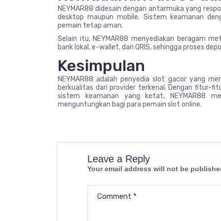
NEYMAR88 didesain dengan antarmuka yang respo
desktop maupun mobile. Sistem keamanan denga
pemain tetap aman.
Selain itu, NEYMAR88 menyediakan beragam met
bank lokal, e-wallet, dan QRIS, sehingga proses dep
Kesimpulan
NEYMAR88 adalah penyedia slot gacor yang mem
berkualitas dari provider terkenal. Dengan fitur-
sistem keamanan yang ketat, NEYMAR88 men
menguntungkan bagi para pemain slot online.
Leave a Reply
Your email address will not be publishe
Comment
*