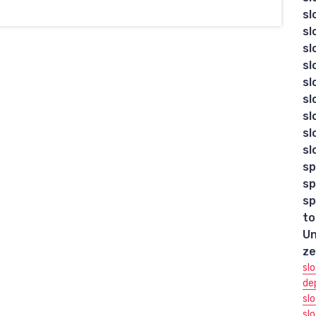
sl
sl
sl
sl
sl
sl
sl
sl
sl
s
sp
s
to
Un
ze
slo
de
slo
sl