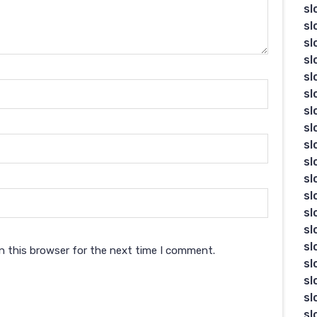
sl
sl
sl
sl
sl
sl
sl
sl
sl
sl
sl
sl
sl
sl
sl
n this browser for the next time I comment.
sl
sl
sl
sl