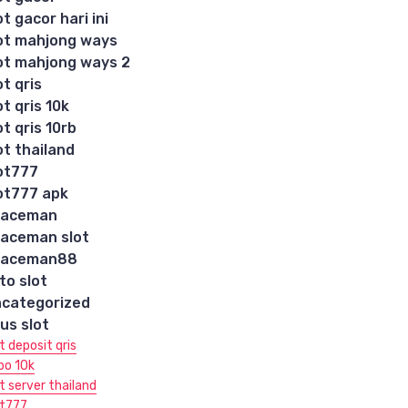
ot gacor hari ini
ot mahjong ways
ot mahjong ways 2
ot qris
ot qris 10k
ot qris 10rb
ot thailand
ot777
ot777 apk
paceman
aceman slot
paceman88
to slot
categorized
us slot
t deposit qris
po 10k
t server thailand
ot777