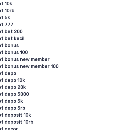
ot 10k
ot 10rb
ot 5k
ot 777
ot bet 200
ot bet kecil
ot bonus
ot bonus 100
ot bonus new member
ot bonus new member 100
ot depo
ot depo 10k
ot depo 20k
ot depo 5000
ot depo 5k
ot depo 5rb
ot deposit 10k
ot deposit 10rb
ot gacor