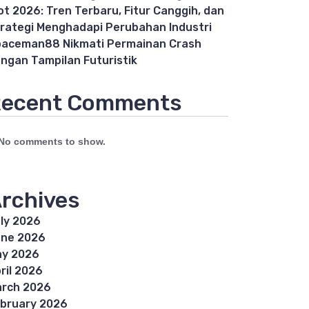
ot 2026: Tren Terbaru, Fitur Canggih, dan
rategi Menghadapi Perubahan Industri
aceman88 Nikmati Permainan Crash
ngan Tampilan Futuristik
ecent Comments
No comments to show.
rchives
ly 2026
ne 2026
y 2026
ril 2026
rch 2026
bruary 2026