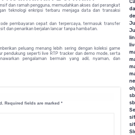
Ca
nsif dan ramah pengguna, memudahkan akses dari perangkat
da
n teknologi enkripsi terbaru menjaga data dan transaksi
de
Ju
ode pembayaran cepat dan terpercaya, termasuk transfer
osit dan penarikan berjalan lancar tanpa hambatan.
Ju
li
li
berikan peluang menang lebih sering dengan koleksi game
m
fitur pendukung seperti live RTP tracker dan demo mode, serta
awarkan pengalaman bermain yang adil, nyaman, dan
ma
ma
ma
n
ol
sb
s
d.
Required fields are marked
*
Se
si
si
Sl