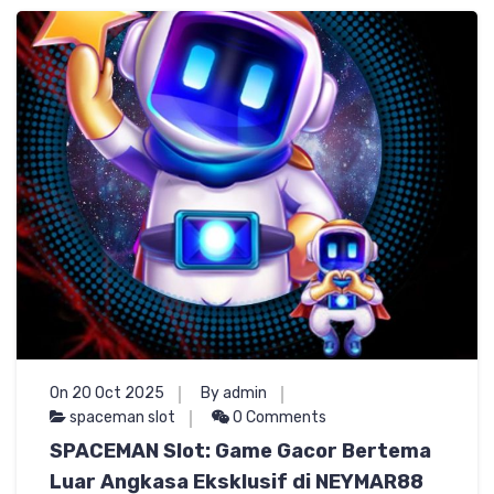
On 20 Oct 2025
By admin
spaceman slot
0 Comments
SPACEMAN Slot: Game Gacor Bertema
Luar Angkasa Eksklusif di NEYMAR88