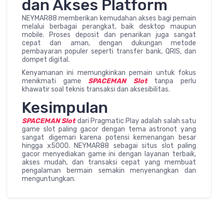
dan Akses Platform
NEYMAR88 memberikan kemudahan akses bagi pemain
melalui berbagai perangkat, baik desktop maupun
mobile. Proses deposit dan penarikan juga sangat
cepat dan aman, dengan dukungan metode
pembayaran populer seperti transfer bank, QRIS, dan
dompet digital.
Kenyamanan ini memungkinkan pemain untuk fokus
menikmati game
SPACEMAN Slot
tanpa perlu
khawatir soal teknis transaksi dan aksesibilitas.
Kesimpulan
SPACEMAN Slot
dari Pragmatic Play adalah salah satu
game slot paling gacor dengan tema astronot yang
sangat digemari karena potensi kemenangan besar
hingga x5000. NEYMAR88 sebagai situs slot paling
gacor menyediakan game ini dengan layanan terbaik,
akses mudah, dan transaksi cepat yang membuat
pengalaman bermain semakin menyenangkan dan
menguntungkan.