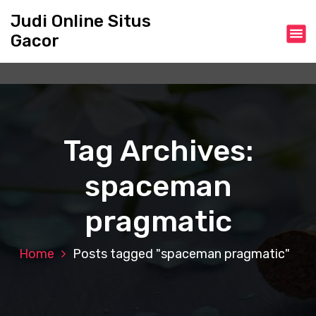
S
Judi Online Situs
k
Gacor
i
p
t
o
c
o
n
Tag Archives:
t
e
spaceman
n
t
pragmatic
Home
Posts tagged "spaceman pragmatic"