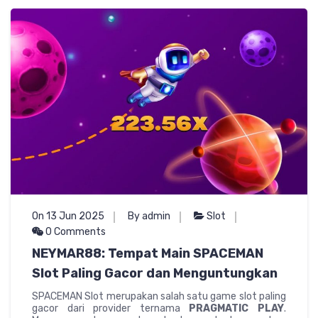
On 13 Jun 2025
By admin
Slot
0 Comments
NEYMAR88: Tempat Main SPACEMAN
Slot Paling Gacor dan Menguntungkan
SPACEMAN Slot merupakan salah satu game slot paling
gacor dari provider ternama
PRAGMATIC PLAY
.