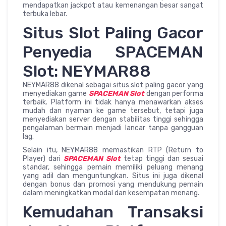
mendapatkan jackpot atau kemenangan besar sangat
terbuka lebar.
Situs Slot Paling Gacor
Penyedia SPACEMAN
Slot: NEYMAR88
NEYMAR88 dikenal sebagai situs slot paling gacor yang
menyediakan game
SPACEMAN Slot
dengan performa
terbaik. Platform ini tidak hanya menawarkan akses
mudah dan nyaman ke game tersebut, tetapi juga
menyediakan server dengan stabilitas tinggi sehingga
pengalaman bermain menjadi lancar tanpa gangguan
lag.
Selain itu, NEYMAR88 memastikan RTP (Return to
Player) dari
SPACEMAN Slot
tetap tinggi dan sesuai
standar, sehingga pemain memiliki peluang menang
yang adil dan menguntungkan. Situs ini juga dikenal
dengan bonus dan promosi yang mendukung pemain
dalam meningkatkan modal dan kesempatan menang.
Kemudahan Transaksi