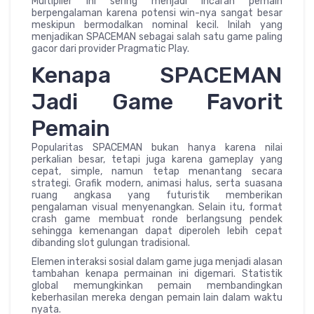
Multiplier ini sering menjadi incaran pemain
berpengalaman karena potensi win-nya sangat besar
meskipun bermodalkan nominal kecil. Inilah yang
menjadikan SPACEMAN sebagai salah satu game paling
gacor dari provider Pragmatic Play.
Kenapa SPACEMAN
Jadi Game Favorit
Pemain
Popularitas SPACEMAN bukan hanya karena nilai
perkalian besar, tetapi juga karena gameplay yang
cepat, simple, namun tetap menantang secara
strategi. Grafik modern, animasi halus, serta suasana
ruang angkasa yang futuristik memberikan
pengalaman visual menyenangkan. Selain itu, format
crash game membuat ronde berlangsung pendek
sehingga kemenangan dapat diperoleh lebih cepat
dibanding slot gulungan tradisional.
Elemen interaksi sosial dalam game juga menjadi alasan
tambahan kenapa permainan ini digemari. Statistik
global memungkinkan pemain membandingkan
keberhasilan mereka dengan pemain lain dalam waktu
nyata.