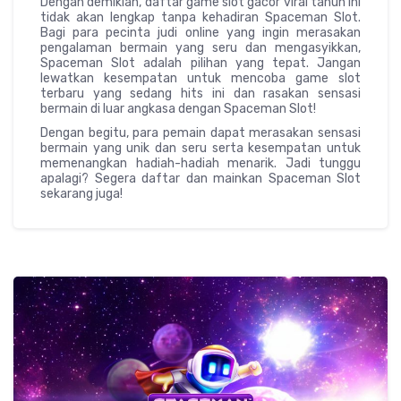
Dengan demikian, daftar game slot gacor viral tahun ini
tidak akan lengkap tanpa kehadiran Spaceman Slot.
Bagi para pecinta judi online yang ingin merasakan
pengalaman bermain yang seru dan mengasyikkan,
Spaceman Slot adalah pilihan yang tepat. Jangan
lewatkan kesempatan untuk mencoba game slot
terbaru yang sedang hits ini dan rasakan sensasi
bermain di luar angkasa dengan Spaceman Slot!
Dengan begitu, para pemain dapat merasakan sensasi
bermain yang unik dan seru serta kesempatan untuk
memenangkan hadiah-hadiah menarik. Jadi tunggu
apalagi? Segera daftar dan mainkan Spaceman Slot
sekarang juga!