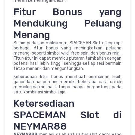
meraih kemenangan besar.
Fitur Bonus yang
Mendukung Peluang
Menang
Selain perkalian maksimum, SPACEMAN Slot dilengkapi
berbagai fitur bonus yang meningkatkan peluang
menang, seperti simbol wild, free spin, dan bonus mini.
Fitur-fitur ini dapat memicu putaran tambahan dengan
potensi hasil lebih tinggi, sehingga setiap sesi bermain
tetap menarik dan menguntungkan.
Keberadaan fitur bonus membuat permainan lebih
gacor karena pemain memiliki beberapa cara untuk
memaksimalkan hasil tanpa hanya bergantung pada
satu kombinasi simbol saja.
Ketersediaan
SPACEMAN Slot di
NEYMAR88
NEYMAR88
menjadi salah satu situs slot gacor yang