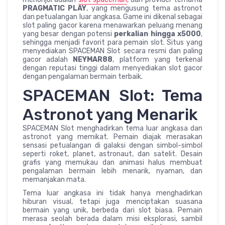
PRAGMATIC PLAY
, yang mengusung tema astronot
dan petualangan luar angkasa. Game ini dikenal sebagai
slot paling gacor karena menawarkan peluang menang
yang besar dengan potensi
perkalian hingga x5000
,
sehingga menjadi favorit para pemain slot. Situs yang
menyediakan SPACEMAN Slot secara resmi dan paling
gacor adalah
NEYMAR88
, platform yang terkenal
dengan reputasi tinggi dalam menyediakan slot gacor
dengan pengalaman bermain terbaik.
SPACEMAN Slot: Tema
Astronot yang Menarik
SPACEMAN Slot menghadirkan tema luar angkasa dan
astronot yang memikat. Pemain diajak merasakan
sensasi petualangan di galaksi dengan simbol-simbol
seperti roket, planet, astronaut, dan satelit. Desain
grafis yang memukau dan animasi halus membuat
pengalaman bermain lebih menarik, nyaman, dan
memanjakan mata.
Tema luar angkasa ini tidak hanya menghadirkan
hiburan visual, tetapi juga menciptakan suasana
bermain yang unik, berbeda dari slot biasa. Pemain
merasa seolah berada dalam misi eksplorasi, sambil