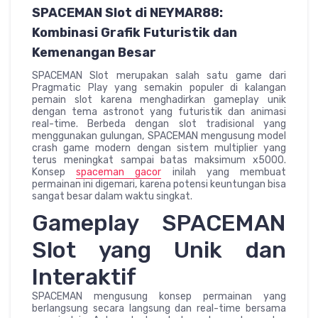
SPACEMAN Slot di NEYMAR88:
Kombinasi Grafik Futuristik dan
Kemenangan Besar
SPACEMAN Slot merupakan salah satu game dari
Pragmatic Play yang semakin populer di kalangan
pemain slot karena menghadirkan gameplay unik
dengan tema astronot yang futuristik dan animasi
real-time. Berbeda dengan slot tradisional yang
menggunakan gulungan, SPACEMAN mengusung model
crash game modern dengan sistem multiplier yang
terus meningkat sampai batas maksimum x5000.
Konsep
spaceman gacor
inilah yang membuat
permainan ini digemari, karena potensi keuntungan bisa
sangat besar dalam waktu singkat.
Gameplay SPACEMAN
Slot yang Unik dan
Interaktif
SPACEMAN mengusung konsep permainan yang
berlangsung secara langsung dan real-time bersama