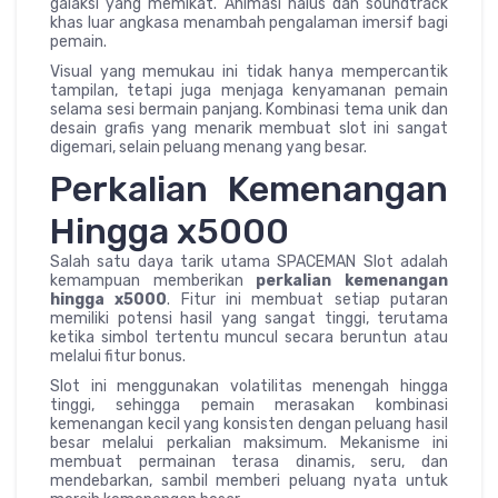
galaksi yang memikat. Animasi halus dan soundtrack
khas luar angkasa menambah pengalaman imersif bagi
pemain.
Visual yang memukau ini tidak hanya mempercantik
tampilan, tetapi juga menjaga kenyamanan pemain
selama sesi bermain panjang. Kombinasi tema unik dan
desain grafis yang menarik membuat slot ini sangat
digemari, selain peluang menang yang besar.
Perkalian Kemenangan
Hingga x5000
Salah satu daya tarik utama SPACEMAN Slot adalah
kemampuan memberikan
perkalian kemenangan
hingga x5000
. Fitur ini membuat setiap putaran
memiliki potensi hasil yang sangat tinggi, terutama
ketika simbol tertentu muncul secara beruntun atau
melalui fitur bonus.
Slot ini menggunakan volatilitas menengah hingga
tinggi, sehingga pemain merasakan kombinasi
kemenangan kecil yang konsisten dengan peluang hasil
besar melalui perkalian maksimum. Mekanisme ini
membuat permainan terasa dinamis, seru, dan
mendebarkan, sambil memberi peluang nyata untuk