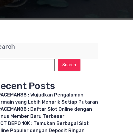
earch
Search
ecent Posts
ACEMAN88 : Wujudkan Pengalaman
rmain yang Lebih Menarik Setiap Putaran
ACEMAN88 : Daftar Slot Online dengan
nus Member Baru Terbesar
OT DEPO 10K : Temukan Berbagai Slot
line Populer dengan Deposit Ringan