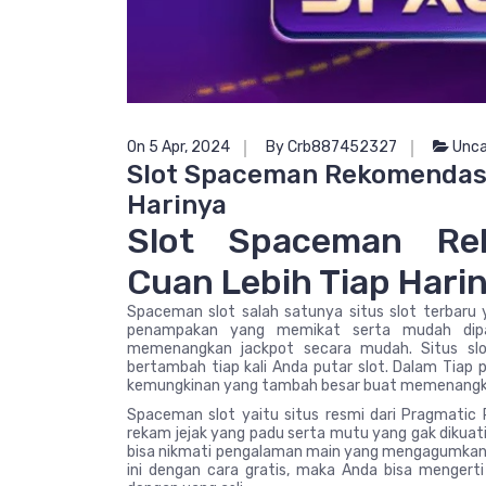
On 5 Apr, 2024
By Crb887452327
Unca
Slot Spaceman Rekomendasi
Harinya
Slot Spaceman Re
Cuan Lebih Tiap Hari
Spaceman slot salah satunya situs slot terbaru 
penampakan yang memikat serta mudah dipa
memenangkan jackpot secara mudah. Situs slot
bertambah tiap kali Anda putar slot. Dalam Tiap 
kemungkinan yang tambah besar buat memenangkan
Spaceman slot yaitu situs resmi dari Pragmatic 
rekam jejak yang padu serta mutu yang gak dikuat
bisa nikmati pengalaman main yang mengagumkan d
ini dengan cara gratis, maka Anda bisa mengert