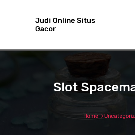
S
k
i
Judi Online Situs
p
Gacor
t
o
c
o
n
t
e
n
Slot Spacem
t
Home
Uncategori