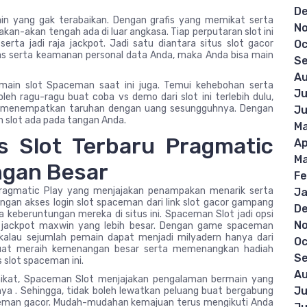
D
n yang gak terabaikan. Dengan grafis yang memikat serta
N
an-akan tengah ada di luar angkasa. Tiap perputaran slot ini
rta jadi raja jackpot. Jadi satu diantara situs slot gacor
Oc
tas serta keamanan personal data Anda, maka Anda bisa main
S
Au
 main slot Spaceman saat ini juga. Temui kehebohan serta
Ju
leh ragu-ragu buat coba vs demo dari slot ini terlebih dulu,
a menempatkan taruhan dengan uang sesungguhnya. Dengan
Ju
 slot ada pada tangan Anda.
Ma
s Slot Terbaru Pragmatic
Ap
Ma
ngan Besar
Fe
 Pragmatic Play yang menjajakan penampakan menarik serta
Ja
gan akses login slot spaceman dari link slot gacor gampang
D
 keberuntungan mereka di situs ini. Spaceman Slot jadi opsi
N
 jackpot maxwin yang lebih besar. Dengan game spaceman
kalau sejumlah pemain dapat menjadi milyadern hanya dari
Oc
g buat meraih kemenangan besar serta memenangkan hadiah
S
 slot spaceman ini.
Au
mikat, Spaceman Slot menjajakan pengalaman bermain yang
Ju
a . Sehingga, tidak boleh lewatkan peluang buat bergabung
aceman gacor. Mudah-mudahan kemajuan terus mengikuti Anda