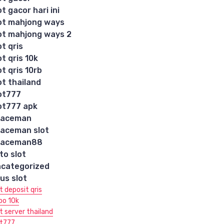
ot gacor hari ini
ot mahjong ways
ot mahjong ways 2
ot qris
ot qris 10k
ot qris 10rb
ot thailand
ot777
ot777 apk
paceman
aceman slot
paceman88
to slot
categorized
us slot
t deposit qris
po 10k
t server thailand
ot777