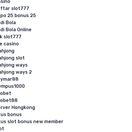
sino
ftar slot777
po 25 bonus 25
di Bola
di Bola Online
nk slot777
ve casino
ahjong
hjong slot
hjong ways
hjong ways 2
eymar88
ympus1000
obet
bobet88
rver Hongkong
tus bonus
tus slot bonus new member
ot