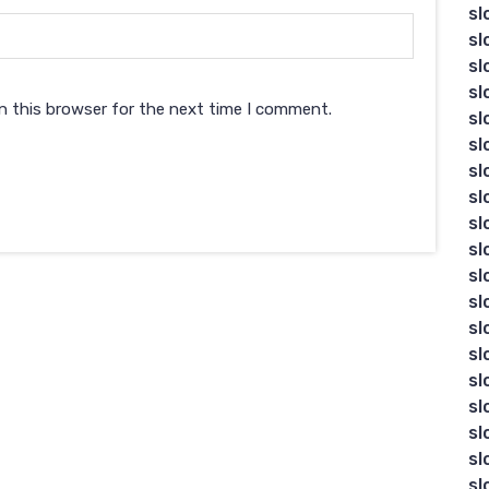
sl
sl
sl
sl
n this browser for the next time I comment.
sl
sl
sl
sl
sl
sl
sl
sl
sl
sl
sl
sl
sl
sl
sl