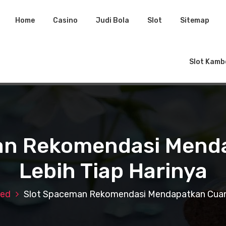
Home
Casino
Judi Bola
Slot
Sitemap
Slot Kamb
an Rekomendasi Mend
Lebih Tiap Harinya
zed
Slot Spaceman Rekomendasi Mendapatkan Cuan 