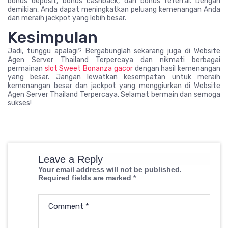
bonus deposit, bonus cashback, dan bonus referral. Dengan
demikian, Anda dapat meningkatkan peluang kemenangan Anda
dan meraih jackpot yang lebih besar.
Kesimpulan
Jadi, tunggu apalagi? Bergabunglah sekarang juga di Website
Agen Server Thailand Terpercaya dan nikmati berbagai
permainan
slot Sweet Bonanza gacor
dengan hasil kemenangan
yang besar. Jangan lewatkan kesempatan untuk meraih
kemenangan besar dan jackpot yang menggiurkan di Website
Agen Server Thailand Terpercaya. Selamat bermain dan semoga
sukses!
Leave a Reply
Your email address will not be published.
Required fields are marked
*
Comment
*