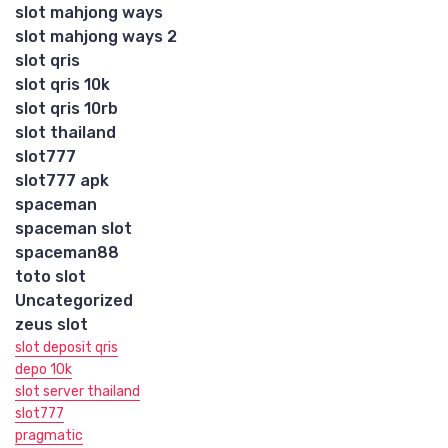
slot mahjong ways
slot mahjong ways 2
slot qris
slot qris 10k
slot qris 10rb
slot thailand
slot777
slot777 apk
spaceman
spaceman slot
spaceman88
toto slot
Uncategorized
zeus slot
slot deposit qris
depo 10k
slot server thailand
slot777
pragmatic