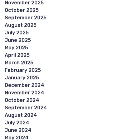
November 2025
October 2025
September 2025
August 2025
July 2025
June 2025
May 2025
April 2025
March 2025
February 2025
January 2025
December 2024
November 2024
October 2024
September 2024
August 2024
July 2024
June 2024
May 2024