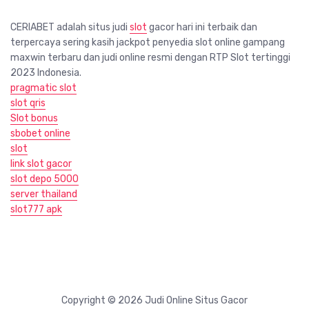
CERIABET adalah situs judi
slot
gacor hari ini terbaik dan
terpercaya sering kasih jackpot penyedia slot online gampang
maxwin terbaru dan judi online resmi dengan RTP Slot tertinggi
2023 Indonesia.
pragmatic slot
slot qris
Slot bonus
sbobet online
slot
link slot gacor
slot depo 5000
server thailand
slot777 apk
Copyright © 2026 Judi Online Situs Gacor