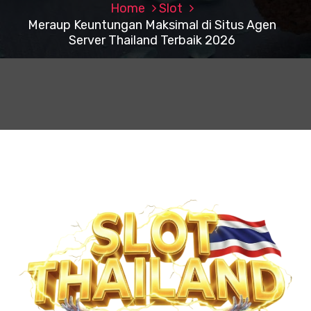
Home
Slot
Meraup Keuntungan Maksimal di Situs Agen
Server Thailand Terbaik 2026