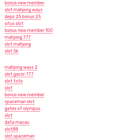
bonus new member
slot mahjong ways
depo 25 bonus 25
situs slot
bonus new member 100
mahjong 777
slot mahjong
slot 5k
mahjong ways 2
slot gacor 777
slot toto
slot
bonus new member
spaceman slot
gates of olympus
slot
data macau
slot88
slot spaceman