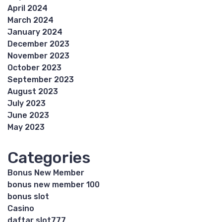
April 2024
March 2024
January 2024
December 2023
November 2023
October 2023
September 2023
August 2023
July 2023
June 2023
May 2023
Categories
Bonus New Member
bonus new member 100
bonus slot
Casino
daftar slot777