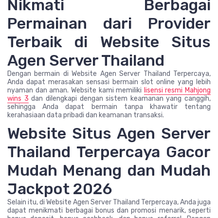
Nikmati Berbagai
Permainan dari Provider
Terbaik di Website Situs
Agen Server Thailand
Dengan bermain di Website Agen Server Thailand Terpercaya,
Anda dapat merasakan sensasi bermain slot online yang lebih
nyaman dan aman. Website kami memiliki
lisensi resmi Mahjong
wins 3
dan dilengkapi dengan sistem keamanan yang canggih,
sehingga Anda dapat bermain tanpa khawatir tentang
kerahasiaan data pribadi dan keamanan transaksi.
Website Situs Agen Server
Thailand Terpercaya Gacor
Mudah Menang dan Mudah
Jackpot 2026
Selain itu, di Website Agen Server Thailand Terpercaya, Anda juga
dapat menikmati berbagai bonus dan promosi menarik, seperti