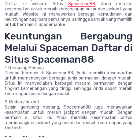
Daftar di website Situs
Spaceman88
, Anda memiliki
kesempatan untuk meraih kemenangan besar dan jackpot yang
mudah. Website ini menawarkan berbagai kemudahan dan
keuntungan bagi para pemainnya, sehingga banyak yang memilih
untuk bermain di Spaceman88.
Keuntungan Bergabung
Melalui Spaceman Daftar di
Situs Spaceman88
1. Gampang Menang
Dengan bermain di Spaceman88, Anda memiliki kesempatan
untuk memenangkan berbagai jenis permainan dengan mudah.
Situs ini menyediakan berbagai macam permainan dengan
tingkat kemenangan yang tinggi, sehingga Anda dapat meraih
keuntungan besar dengan mudah.
2. Mudah Jackpot
Selain gampang menang, Spaceman88 juga menawarkan
kesempatan untuk meraih jackpot dengan mudah. Dengan
bermain di situs ini, Anda memiliki kesempatan untuk
memenangkan jackpot yang besar dan meraih keuntungan yang
fantastis.