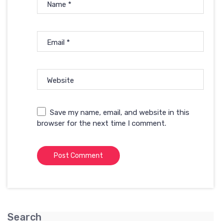
Name
*
Email
*
Website
Save my name, email, and website in this
browser for the next time I comment.
Search