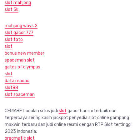
slot mahjong
slot 5k
mahjong ways 2
slot gacor 777
slot toto
slot
bonus new member
spaceman slot
gates of olympus
slot
data macau
slot88
slot spaceman
CERIABET adalah situs judi
slot
gacor hari ini terbaik dan
terpercaya sering kasih jackpot penyedia slot online gampang
maxwin terbaru dan judi online resmi dengan RTP Slot tertinggi
2023 Indonesia.
pragmatic slot