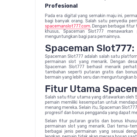
Profesional
Pada era digital yang semakin maju ini, perma
bagi banyak orang. Salah satu penyedia perm
spacemanslot777.com
. Dengan berbagai fitu
khusus, Spaceman Slot777 menawarkan 
menguntungkan bagi para pemainnya.
Spaceman Slot777:
Spaceman Slot777 adalah salah satu platform
permainan slot yang menarik. Dengan desai
Spaceman Slot777 berhasil menarik perhati
tambahan seperti putaran gratis dan bon
bermain yang lebih seru dan menguntungkan b
Fitur Utama Space
Salah satu fitur utama yang ditawarkan oleh S
pemain memiliki kesempatan untuk mendapa
menang mereka. Selain itu, Spaceman Slot777
progresif dan bonus pengganda yang dapat me
Selain fitur putaran gratis dan bonus khu
permainan slot yang menarik. Dari tema-tem
berbagai jenis permainan yang sesuai deng
lengkap, pemain tidak akan merasa bosan saa