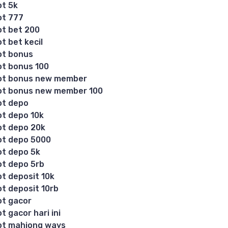
ot 5k
ot 777
ot bet 200
ot bet kecil
ot bonus
ot bonus 100
ot bonus new member
ot bonus new member 100
ot depo
ot depo 10k
ot depo 20k
ot depo 5000
ot depo 5k
ot depo 5rb
ot deposit 10k
ot deposit 10rb
ot gacor
ot gacor hari ini
ot mahjong ways