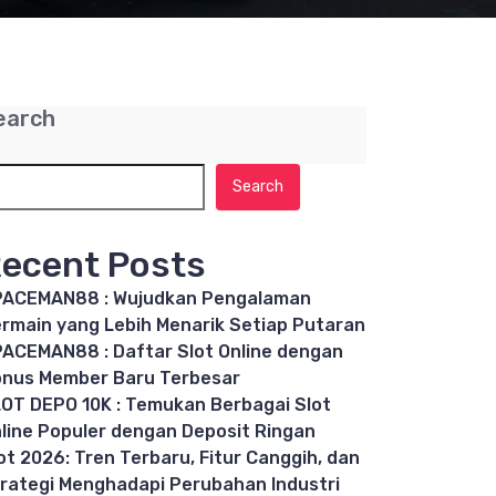
earch
Search
ecent Posts
ACEMAN88 : Wujudkan Pengalaman
rmain yang Lebih Menarik Setiap Putaran
ACEMAN88 : Daftar Slot Online dengan
nus Member Baru Terbesar
OT DEPO 10K : Temukan Berbagai Slot
line Populer dengan Deposit Ringan
ot 2026: Tren Terbaru, Fitur Canggih, dan
rategi Menghadapi Perubahan Industri