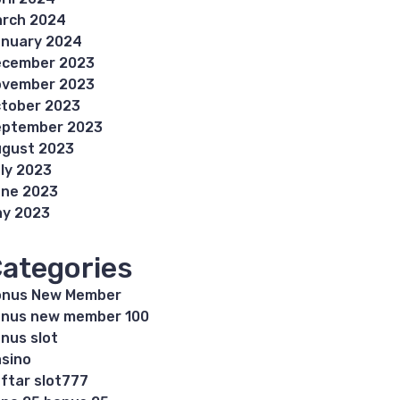
rch 2024
nuary 2024
ecember 2023
ovember 2023
tober 2023
eptember 2023
gust 2023
ly 2023
ne 2023
y 2023
ategories
onus New Member
nus new member 100
nus slot
sino
ftar slot777