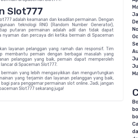
Ma
n Slot777
Ja
lot777 adalah keamanan dan keadilan permainan. Dengan
D
gunaan teknologi RNG (Random Number Generator),
N
ap putaran permainan adalah adil dan tidak dapat
a nyaman dan percaya diri ketika bermain di Spaceman
Oc
S
kan layanan pelanggan yang ramah dan responsif. Tim
Au
ap membantu pemain dengan berbagai masalah yang
Ju
yanan pelanggan yang baik, pemain dapat memperoleh
ancar di Spaceman Slot777.
Ju
bermain yang lebih mengasyikkan dan menguntungkan
Ma
ainan yang terjamin dan layanan pelanggan yang baik,
bagi para penggemar permainan slot online. Jadi, jangan
paceman Slot777 sekarang juga!
C
B
bo
bo
Ca
da