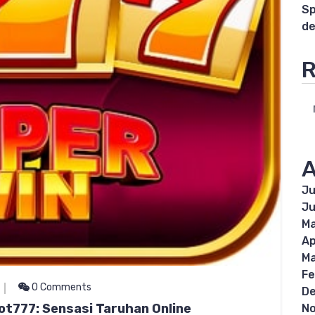
Sp
de
R
A
Ju
Ju
Ma
Ap
Ma
Fe
0 Comments
D
ot777: Sensasi Taruhan Online
N