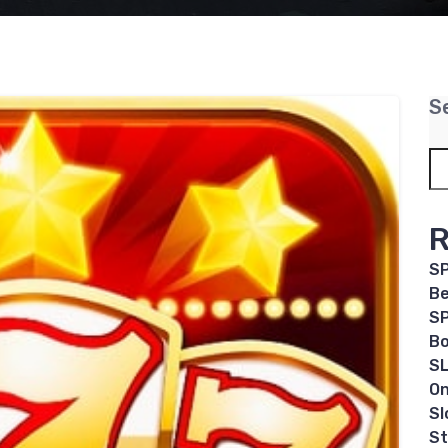
S
R
SP
Be
SP
Bo
SL
On
Sl
St