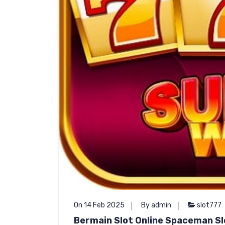
On 14 Feb 2025
By admin
slot777
Bermain Slot Online Spaceman Sl