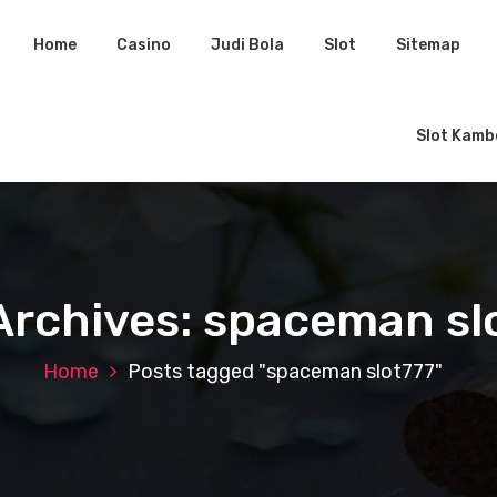
Home
Casino
Judi Bola
Slot
Sitemap
Slot Kamb
Archives: spaceman sl
Home
Posts tagged "spaceman slot777"