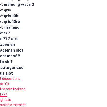
ot mahjong ways 2
ot qris
ot qris 10k
ot qris 10rb
ot thailand
ot777
ot777 apk
paceman
aceman slot
paceman88
to slot
categorized
us slot
t deposit qris
po 10k
t server thailand
ot777
agmatic
nus new member