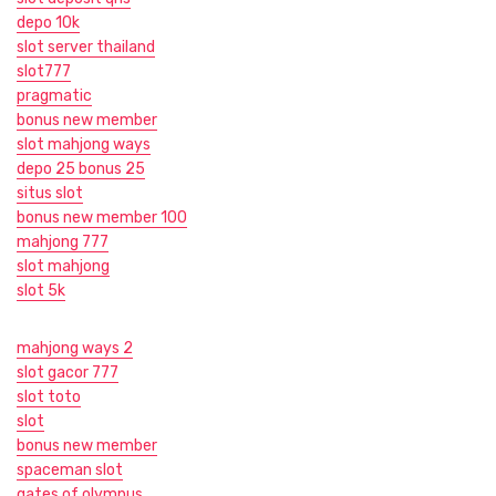
depo 10k
slot server thailand
slot777
pragmatic
bonus new member
slot mahjong ways
depo 25 bonus 25
situs slot
bonus new member 100
mahjong 777
slot mahjong
slot 5k
mahjong ways 2
slot gacor 777
slot toto
slot
bonus new member
spaceman slot
gates of olympus