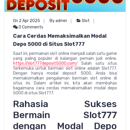
On 2 Apr 2025
By admin
Slot
0 Comments
Cara Cerdas Memaksimalkan Modal
Depo 5000 di Situs Slot777
Saat ini, permainan slot online menjadi salah satu game
yang paling populer di kalangan pemain judi online.
https://slot777deposit5000.com/
Salah satu situs
terkemuka untuk bermain slot online adalah Slot777.
Dengan hanya modal deposit 5000, Anda bisa
memaksimalkan pengalaman bermain slot online di
situs ini. Dalam artikel ini, kita akan membahas
bagaimana cara cerdas memaksimalkan modal depo
5000 di situs Slot777.
Rahasia Sukses
Bermain Slot777
dengan Modal Depo