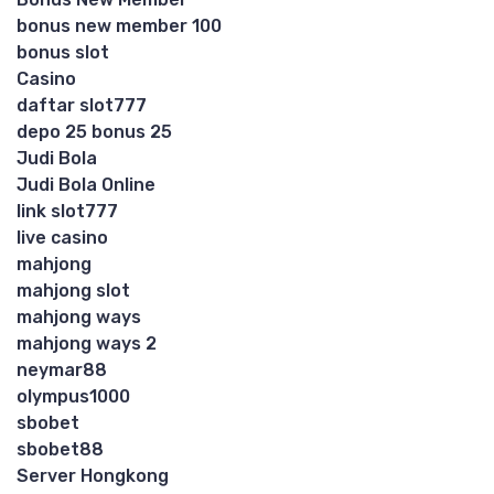
bonus new member 100
bonus slot
Casino
daftar slot777
depo 25 bonus 25
Judi Bola
Judi Bola Online
link slot777
live casino
mahjong
mahjong slot
mahjong ways
mahjong ways 2
neymar88
olympus1000
sbobet
sbobet88
Server Hongkong