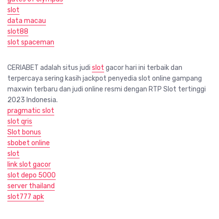
slot
data macau
slot88
slot spaceman
CERIABET adalah situs judi
slot
gacor hari ini terbaik dan
terpercaya sering kasih jackpot penyedia slot online gampang
maxwin terbaru dan judi online resmi dengan RTP Slot tertinggi
2023 Indonesia.
pragmatic slot
slot qris
Slot bonus
sbobet online
slot
link slot gacor
slot depo 5000
server thailand
slot777 apk