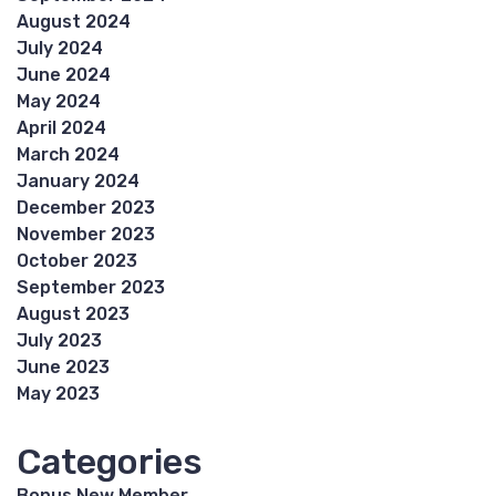
August 2024
July 2024
June 2024
May 2024
April 2024
March 2024
January 2024
December 2023
November 2023
October 2023
September 2023
August 2023
July 2023
June 2023
May 2023
Categories
Bonus New Member