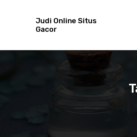
S
k
i
Judi Online Situs
p
Gacor
t
o
c
o
n
t
e
n
T
t