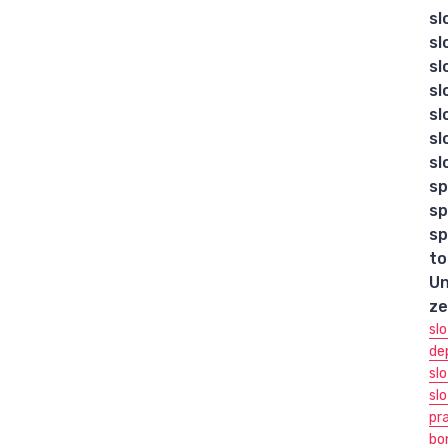
sl
sl
sl
sl
sl
sl
sl
s
sp
s
to
Un
ze
slo
de
slo
sl
pr
bo