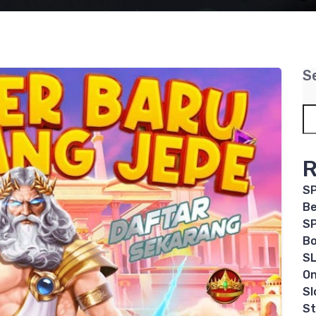
S
R
SP
Be
SP
Bo
SL
On
Sl
St