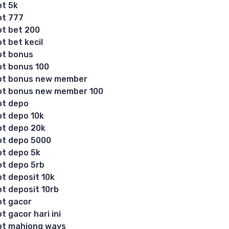
ot 5k
ot 777
ot bet 200
ot bet kecil
ot bonus
ot bonus 100
ot bonus new member
ot bonus new member 100
ot depo
ot depo 10k
ot depo 20k
ot depo 5000
ot depo 5k
ot depo 5rb
ot deposit 10k
ot deposit 10rb
ot gacor
ot gacor hari ini
ot mahjong ways