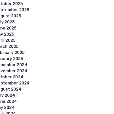
tober 2025
eptember 2025
gust 2025
ly 2025
ne 2025
y 2025
ril 2025
rch 2025
bruary 2025
nuary 2025
ecember 2024
ovember 2024
tober 2024
eptember 2024
gust 2024
ly 2024
ne 2024
y 2024
ril 2024