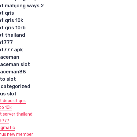
ot mahjong ways 2
ot qris
ot qris 10k
ot qris 10rb
ot thailand
ot777
ot777 apk
paceman
aceman slot
paceman88
to slot
categorized
us slot
t deposit qris
po 10k
t server thailand
ot777
agmatic
nus new member