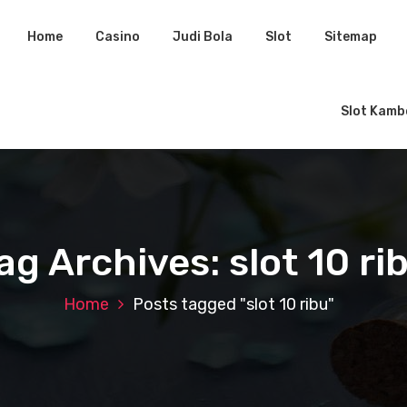
Home
Casino
Judi Bola
Slot
Sitemap
Slot Kamb
ag Archives: slot 10 ri
Home
Posts tagged "slot 10 ribu"