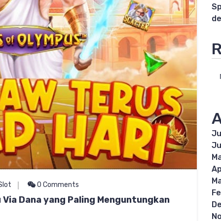
Sp
de
R
A
Ju
Ju
Ma
Ap
Ma
Slot
0 Comments
Fe
bu Via Dana yang Paling Menguntungkan
D
N