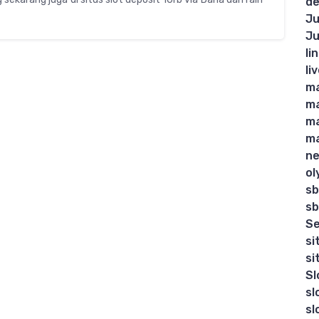
de
Ju
Ju
li
li
m
ma
ma
ma
n
ol
sb
s
Se
si
si
Sl
sl
sl