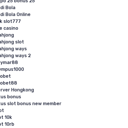
po 25 bonus 25
di Bola
di Bola Online
nk slot777
ve casino
ahjong
hjong slot
hjong ways
hjong ways 2
eymar88
ympus1000
obet
bobet88
rver Hongkong
tus bonus
tus slot bonus new member
ot
ot 10k
ot 10rb