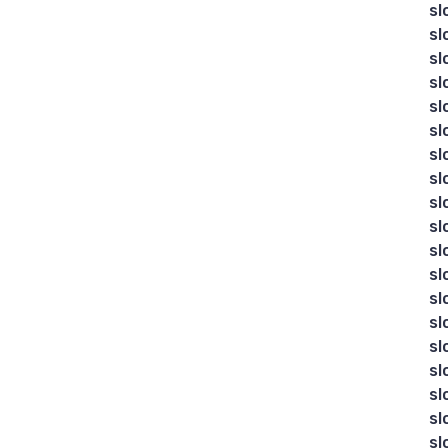
sl
sl
sl
sl
sl
sl
sl
sl
sl
sl
sl
sl
sl
sl
sl
sl
sl
sl
sl