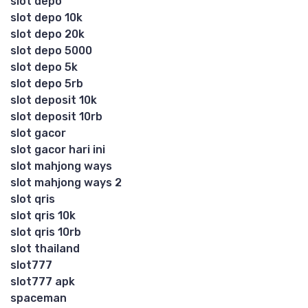
slot depo
slot depo 10k
slot depo 20k
slot depo 5000
slot depo 5k
slot depo 5rb
slot deposit 10k
slot deposit 10rb
slot gacor
slot gacor hari ini
slot mahjong ways
slot mahjong ways 2
slot qris
slot qris 10k
slot qris 10rb
slot thailand
slot777
slot777 apk
spaceman