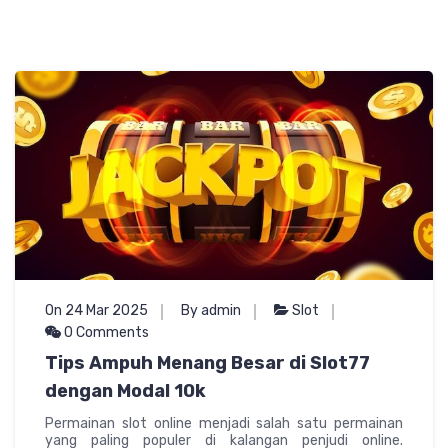
On 24 Mar 2025
By admin
Slot
0 Comments
Tips Ampuh Menang Besar di Slot77
dengan Modal 10k
Permainan slot online menjadi salah satu permainan
yang paling populer di kalangan penjudi online.