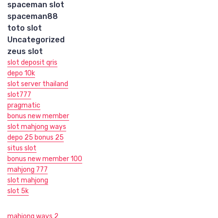
spaceman slot
spaceman88
toto slot
Uncategorized
zeus slot
slot deposit qris
depo 10k
slot server thailand
slot777
pragmatic
bonus new member
slot mahjong ways
depo 25 bonus 25
situs slot
bonus new member 100
mahjong 777
slot mahjong
slot 5k
mahjong ways 2