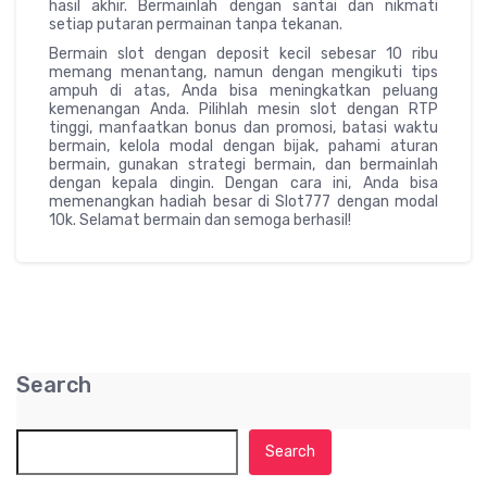
hasil akhir. Bermainlah dengan santai dan nikmati
setiap putaran permainan tanpa tekanan.
Bermain slot dengan deposit kecil sebesar 10 ribu
memang menantang, namun dengan mengikuti tips
ampuh di atas, Anda bisa meningkatkan peluang
kemenangan Anda. Pilihlah mesin slot dengan RTP
tinggi, manfaatkan bonus dan promosi, batasi waktu
bermain, kelola modal dengan bijak, pahami aturan
bermain, gunakan strategi bermain, dan bermainlah
dengan kepala dingin. Dengan cara ini, Anda bisa
memenangkan hadiah besar di Slot777 dengan modal
10k. Selamat bermain dan semoga berhasil!
Search
Search