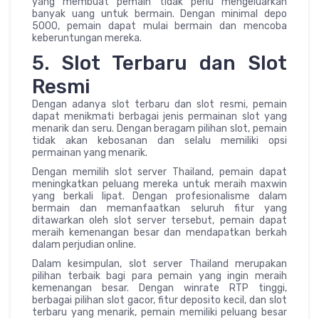
yang membuat pemain tidak perlu mengeluarkan
banyak uang untuk bermain. Dengan minimal depo
5000, pemain dapat mulai bermain dan mencoba
keberuntungan mereka.
5. Slot Terbaru dan Slot
Resmi
Dengan adanya slot terbaru dan slot resmi, pemain
dapat menikmati berbagai jenis permainan slot yang
menarik dan seru. Dengan beragam pilihan slot, pemain
tidak akan kebosanan dan selalu memiliki opsi
permainan yang menarik.
Dengan memilih slot server Thailand, pemain dapat
meningkatkan peluang mereka untuk meraih maxwin
yang berkali lipat. Dengan profesionalisme dalam
bermain dan memanfaatkan seluruh fitur yang
ditawarkan oleh slot server tersebut, pemain dapat
meraih kemenangan besar dan mendapatkan berkah
dalam perjudian online.
Dalam kesimpulan, slot server Thailand merupakan
pilihan terbaik bagi para pemain yang ingin meraih
kemenangan besar. Dengan winrate RTP tinggi,
berbagai pilihan slot gacor, fitur deposito kecil, dan slot
terbaru yang menarik, pemain memiliki peluang besar