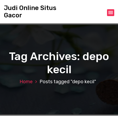
S
Judi Online Situs
k
Gacor
i
p
t
o
c
o
n
Tag Archives: depo
t
e
kecil
n
t
Home
Posts tagged "depo kecil"