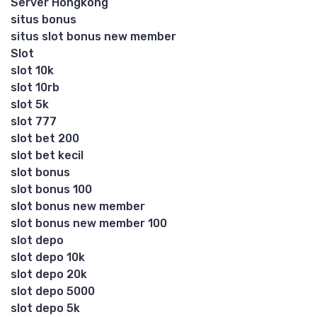
Server Hongkong
situs bonus
situs slot bonus new member
Slot
slot 10k
slot 10rb
slot 5k
slot 777
slot bet 200
slot bet kecil
slot bonus
slot bonus 100
slot bonus new member
slot bonus new member 100
slot depo
slot depo 10k
slot depo 20k
slot depo 5000
slot depo 5k