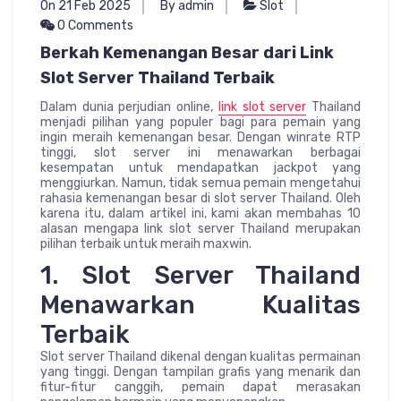
On 21 Feb 2025
By admin
Slot
0 Comments
Berkah Kemenangan Besar dari Link
Slot Server Thailand Terbaik
Dalam dunia perjudian online,
link slot server
Thailand
menjadi pilihan yang populer bagi para pemain yang
ingin meraih kemenangan besar. Dengan winrate RTP
tinggi, slot server ini menawarkan berbagai
kesempatan untuk mendapatkan jackpot yang
menggiurkan. Namun, tidak semua pemain mengetahui
rahasia kemenangan besar di slot server Thailand. Oleh
karena itu, dalam artikel ini, kami akan membahas 10
alasan mengapa link slot server Thailand merupakan
pilihan terbaik untuk meraih maxwin.
1. Slot Server Thailand
Menawarkan Kualitas
Terbaik
Slot server Thailand dikenal dengan kualitas permainan
yang tinggi. Dengan tampilan grafis yang menarik dan
fitur-fitur canggih, pemain dapat merasakan