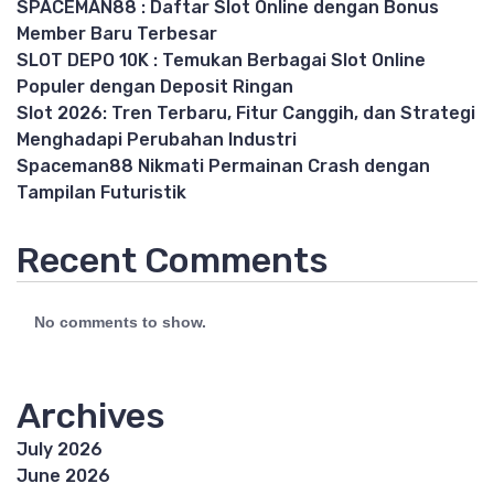
SPACEMAN88 : Daftar Slot Online dengan Bonus
Member Baru Terbesar
SLOT DEPO 10K : Temukan Berbagai Slot Online
Populer dengan Deposit Ringan
Slot 2026: Tren Terbaru, Fitur Canggih, dan Strategi
Menghadapi Perubahan Industri
Spaceman88 Nikmati Permainan Crash dengan
Tampilan Futuristik
Recent Comments
No comments to show.
Archives
July 2026
June 2026