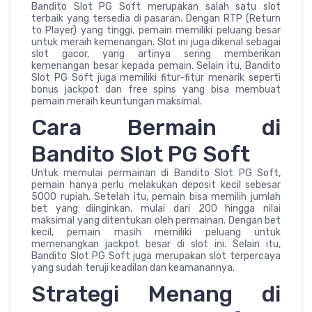
Bandito Slot PG Soft merupakan salah satu slot
terbaik yang tersedia di pasaran. Dengan RTP (Return
to Player) yang tinggi, pemain memiliki peluang besar
untuk meraih kemenangan. Slot ini juga dikenal sebagai
slot gacor, yang artinya sering memberikan
kemenangan besar kepada pemain. Selain itu, Bandito
Slot PG Soft juga memiliki fitur-fitur menarik seperti
bonus jackpot dan free spins yang bisa membuat
pemain meraih keuntungan maksimal.
Cara Bermain di
Bandito Slot PG Soft
Untuk memulai permainan di Bandito Slot PG Soft,
pemain hanya perlu melakukan deposit kecil sebesar
5000 rupiah. Setelah itu, pemain bisa memilih jumlah
bet yang diinginkan, mulai dari 200 hingga nilai
maksimal yang ditentukan oleh permainan. Dengan bet
kecil, pemain masih memiliki peluang untuk
memenangkan jackpot besar di slot ini. Selain itu,
Bandito Slot PG Soft juga merupakan slot terpercaya
yang sudah teruji keadilan dan keamanannya.
Strategi Menang di