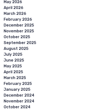
May 2026
April 2026
March 2026
February 2026
December 2025
November 2025
October 2025
September 2025
August 2025
July 2025
June 2025
May 2025
April 2025
March 2025
February 2025
January 2025
December 2024
November 2024
October 2024