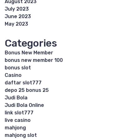
August 2023
July 2023
June 2023
May 2023
Categories
Bonus New Member
bonus new member 100
bonus slot
Casino
daftar slot777
depo 25 bonus 25
Judi Bola
Judi Bola Online
link slot777
live casino
mahjong
mahjong slot