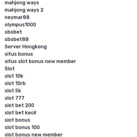
mahjong ways
mahjong ways 2
neymar88
olympus1000
sbobet
sbobet88
Server Hongkong
situs bonus
situs slot bonus new member
Slot
slot 10k
slot 10rb
slot 5k
slot 777
slot bet 200
slot bet kecil
slot bonus
slot bonus 100
slot bonus new member