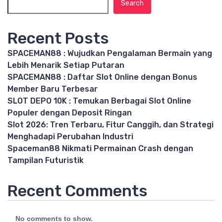
Search
Recent Posts
SPACEMAN88 : Wujudkan Pengalaman Bermain yang
Lebih Menarik Setiap Putaran
SPACEMAN88 : Daftar Slot Online dengan Bonus
Member Baru Terbesar
SLOT DEPO 10K : Temukan Berbagai Slot Online
Populer dengan Deposit Ringan
Slot 2026: Tren Terbaru, Fitur Canggih, dan Strategi
Menghadapi Perubahan Industri
Spaceman88 Nikmati Permainan Crash dengan
Tampilan Futuristik
Recent Comments
No comments to show.