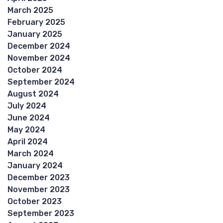
March 2025
February 2025
January 2025
December 2024
November 2024
October 2024
September 2024
August 2024
July 2024
June 2024
May 2024
April 2024
March 2024
January 2024
December 2023
November 2023
October 2023
September 2023