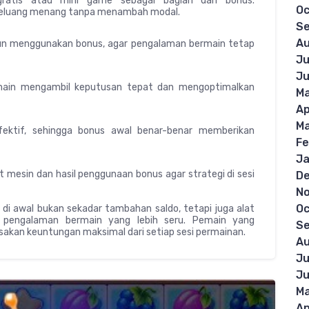
ratis atau mini game sebagai bagian dari bonus.
Oc
 peluang menang tanpa menambah modal.
S
Au
un menggunakan bonus, agar pengalaman bermain tetap
Ju
Ju
in mengambil keputusan tepat dan mengoptimalkan
Ma
Ap
Ma
fektif, sehingga bonus awal benar-benar memberikan
Fe
Ja
mesin dan hasil penggunaan bonus agar strategi di sesi
D
N
Oc
di awal bukan sekadar tambahan saldo, tetapi juga alat
pengalaman bermain yang lebih seru. Pemain yang
S
kan keuntungan maksimal dari setiap sesi permainan.
Au
Ju
Ju
Ma
Ap