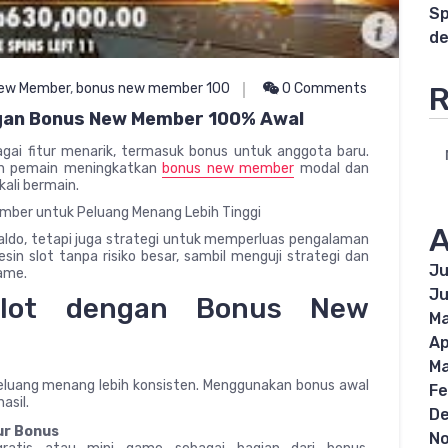
Sp
de
R
ew Member
,
bonus new member 100
0 Comments
ngan Bonus New Member 100% Awal
agai fitur menarik, termasuk bonus untuk anggota baru.
n pemain meningkatkan
bonus new member
modal dan
ali bermain.
mber untuk Peluang Menang Lebih Tinggi
A
do, tetapi juga strategi untuk memperluas pengalaman
n slot tanpa risiko besar, sambil menguji strategi dan
Ju
ame.
Ju
Slot dengan Bonus New
Ma
Ap
Ma
eluang menang lebih konsisten. Menggunakan bonus awal
Fe
asil.
D
ur Bonus
N