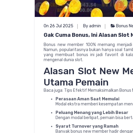
On 26 Jul 2025
By admin
Bonus N
Gak Cuma Bonus, Ini Alasan Slot
Bonus new member 100% memang menjadi day
Namun, popularitasnya bukan hanya soal tam
yang membuat bonus ini jadi favorit di ka
mengenal dunia slot.
Alasan Slot New M
Utama Pemain
Baca juga: Tips Efektif Memaksimalkan Bonus 
Perasaan Aman Saat Memulai
Modal ekstra memberi kesempatan menc
Peluang Menang yang Lebih Besar
Dengan modal berlipat, pemain bisa bert
Syarat Turnover yang Ramah
Banyak bonus new member hadir dengan 