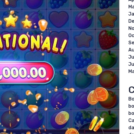
Ma
Ja
D
N
Oc
S
Au
Ju
Ju
Ma
C
B
bo
bo
Ca
da