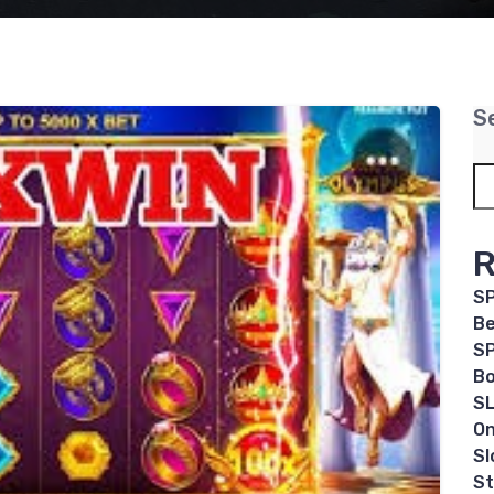
S
R
SP
Be
SP
Bo
SL
On
Sl
St