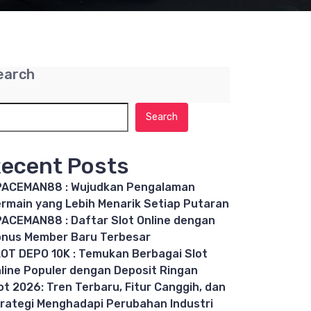
earch
Search
ecent Posts
ACEMAN88 : Wujudkan Pengalaman
rmain yang Lebih Menarik Setiap Putaran
ACEMAN88 : Daftar Slot Online dengan
nus Member Baru Terbesar
OT DEPO 10K : Temukan Berbagai Slot
line Populer dengan Deposit Ringan
ot 2026: Tren Terbaru, Fitur Canggih, dan
rategi Menghadapi Perubahan Industri