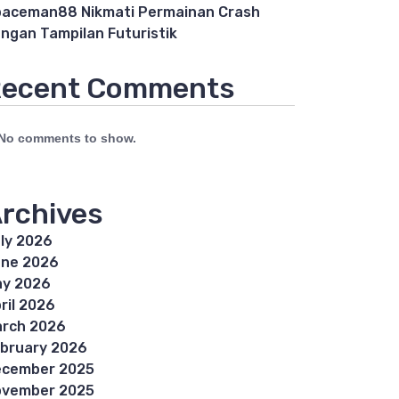
aceman88 Nikmati Permainan Crash
ngan Tampilan Futuristik
ecent Comments
No comments to show.
rchives
ly 2026
ne 2026
y 2026
ril 2026
rch 2026
bruary 2026
ecember 2025
ovember 2025