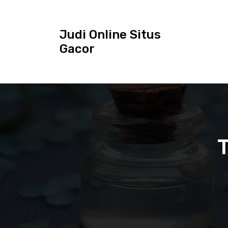
S
k
i
Judi Online Situs
p
Gacor
t
o
c
o
n
t
e
n
T
t