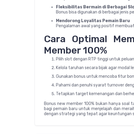
Fleksibilitas Bermain di Berbagai Sl
Bonus bisa digunakan di berbagai jenis 
Mendorong Loyalitas Pemain Baru
Pengalaman awal yang positif membuat 
Cara Optimal Me
Member 100%
Pilih slot dengan RTP tinggi untuk pelu
Kelola taruhan secara bijak agar modal l
Gunakan bonus untuk mencoba fitur bonu
Pahami dan penuhi syarat turnover deng
Tetapkan target kemenangan dan berhen
Bonus new member 100% bukan hanya soal ta
bagi pemain baru untuk menjelajah dan merai
dengan strategi yang tepat agar keuntungan 