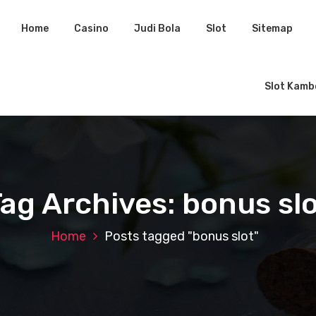
Home
Casino
Judi Bola
Slot
Sitemap
Slot Kamb
ag Archives: bonus sl
Home
Posts tagged "bonus slot"