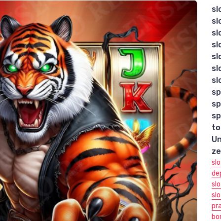
sl
sl
sl
sl
sl
sl
sl
s
sp
s
to
Un
ze
slo
de
slo
sl
pr
bo