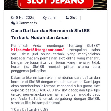
On 8 Mar 2025
By admin
Slot
0 Comments
Cara Daftar dan Bermain di Slot88
Terbaik, Mudah dan Aman
Pernahkah Anda mendengar tentang Slot88?
https://slot88tergacor.com/
merupakan salah
satu situs judi online terbaik yang menyediakan
berbagai macam permainan slot online yang menarik.
Dengan berbagai fitur dan bonus yang menarik, tidak
heran jika Slot88 menjadi pilihan utama para
penggemar judi online.
Dalam artikel ini, kami akan membahas cara daftar dan
bermain di Slot88 dengan mudah dan aman. Kami juga
akan memberikan informasi mengenai situs gacor, slot
depo 5k, bet 200 400 600, link slot gacor, dan tips-tips
untuk memenangkan permainan dengan mudah. Jadi,
jika Anda tertarik untuk bergabung dengan Slot88,
simak artikel ini sampai selesai!
1. Cara Daftar di Slot88