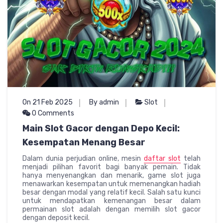
On 21 Feb 2025
By admin
Slot
0 Comments
Main Slot Gacor dengan Depo Kecil:
Kesempatan Menang Besar
Dalam dunia perjudian online, mesin
daftar slot
telah
menjadi pilihan favorit bagi banyak pemain. Tidak
hanya menyenangkan dan menarik, game slot juga
menawarkan kesempatan untuk memenangkan hadiah
besar dengan modal yang relatif kecil. Salah satu kunci
untuk mendapatkan kemenangan besar dalam
permainan slot adalah dengan memilih slot gacor
dengan deposit kecil.