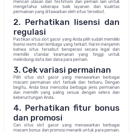
mencari ulasan dan testimoni dari pemain lain untuk
mengetahui seberapa baik layanan dan kualitas
permainan yang ditawarkan oleh situs tersebut.
2. Perhatikan lisensi dan
regulasi
Pastikan situs slot gacor yang Anda pilih sudah memiliki
lisensi resmi dari lembaga yang terkait. Hal ini menjamin
bahwa situs tersebut beroperasi secara legal dan
memiliki standar keamanan yang tinggi untuk
melindungi data dan dana para pemain.
3. Cek variasi permainan
Pilih situs slot gacor yang menawarkan berbagai
macam permainan slot terbaik dan terbaru. Dengan
begitu, Anda bisa mencoba berbagai jenis permainan
dan memilih yang paling sesuai dengan selera dan
keberuntungan Anda.
4. Perhatikan fitur bonus
dan promosi
Cari situs slot gacor yang menawarkan berbagai
macam bonus dan promosi menarik untuk para pemain.