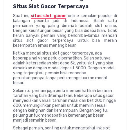
Situs Slot Gacor Terpercaya
Saat ini,
situs slot gacor
online semakin populer di
kalangan pecinta judi di Indonesia. Salah satu
permainan yang paling diminati adalah slot online.
Dengan keuntungan besar yang bisa didapatkan, tidak
heran banyak pemain yang berlomba-lomba mencari
situs slot gacor terpercaya untuk bisa meraih
kesempatan emas menang besar.
Ketika mencari situs slot gacor terpercaya, ada
beberapa hal yang perlu diperhatikan. Salah satunya
adalah ketersediaan slot depo 5k, yaitu slot yang bisa
dimainkan dengan modal deposit 5000. Dengan modal
yang terjangkau, pemain bisa mencoba
peruntungannya tanpa perlu mengeluarkan modal
besar.
Selain itu, pemain juga perlu memperhatikan besaran
taruhan yang bisa ditempatkan. Beberapa situs gacor
menyediakan variasi taruhan mulai dari bet 200 hingga
600, memungkinkan pemain untuk memilih sesuai
dengan keinginan dan kemampuan. Dengan begitu,
peluang untuk mendapatkan kemenangan besar
menjadi semakin besar.
Sebagai pemain, penting untuk mengetahui link slot