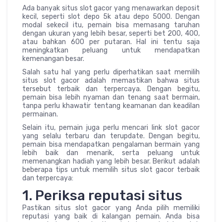
Ada banyak situs slot gacor yang menawarkan deposit
kecil, seperti slot depo 5k atau depo 5000. Dengan
modal sekecil itu, pemain bisa memasang taruhan
dengan ukuran yang lebih besar, seperti bet 200, 400,
atau bahkan 600 per putaran. Hal ini tentu saja
meningkatkan peluang untuk mendapatkan
kemenangan besar.
Salah satu hal yang perlu diperhatikan saat memilih
situs slot gacor adalah memastikan bahwa situs
tersebut terbaik dan terpercaya. Dengan begitu,
pemain bisa lebih nyaman dan tenang saat bermain,
tanpa perlu khawatir tentang keamanan dan keadilan
permainan.
Selain itu, pemain juga perlu mencari link slot gacor
yang selalu terbaru dan terupdate. Dengan begitu,
pemain bisa mendapatkan pengalaman bermain yang
lebih baik dan menarik, serta peluang untuk
memenangkan hadiah yang lebih besar. Berikut adalah
beberapa tips untuk memilih situs slot gacor terbaik
dan terpercaya:
1. Periksa reputasi situs
Pastikan situs slot gacor yang Anda pilih memiliki
reputasi yang baik di kalangan pemain. Anda bisa