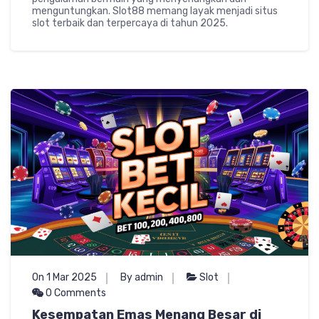
menguntungkan. Slot88 memang layak menjadi situs
slot terbaik dan terpercaya di tahun 2025.
On 1 Mar 2025
By admin
Slot
0 Comments
Kesempatan Emas Menang Besar di