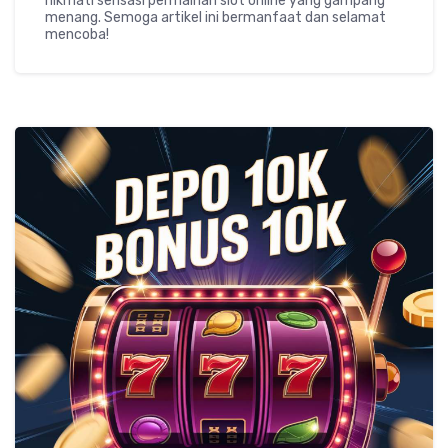
nikmati sensasi permainan slot online yang gampang
menang. Semoga artikel ini bermanfaat dan selamat
mencoba!