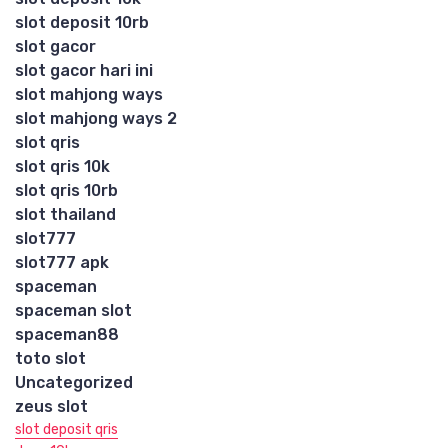
slot deposit 10rb
slot gacor
slot gacor hari ini
slot mahjong ways
slot mahjong ways 2
slot qris
slot qris 10k
slot qris 10rb
slot thailand
slot777
slot777 apk
spaceman
spaceman slot
spaceman88
toto slot
Uncategorized
zeus slot
slot deposit qris