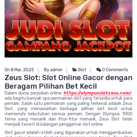
On 8 Mar, 2025
By admin
Slot
0 Comments
Zeus Slot: Slot Online Gacor dengan
Beragam Pilihan Bet Kecil
Dalam dunia perjudian online,
https://olympusslotzeus.com/
ada begitu banyak opsi permainan slot yang tersedia untuk para
pemain. Salah satu permainan yang paling terkenal adalah Zeus
Slot, yang menawarkan berbagai pilihan bet kecil untuk
memenuhi kebutuhan semua pemain. Dengan Olympus 1000
tema yang menarik dan fitur-fitur menarik, Zeus Slot telah
menjadi favorit di kalangan penggemar slot online.
Slot gacor adalah istilah yang digunakan untuk menggambarkan