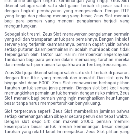
slot online dengan tingkat kemenangan yang tinggi. Zeus Slot
dikenal sebagai salah satu slot gacor terbaik di pasar saat ini,
dengan tingkat pembayaran yang mengesankan. Dengan RTP
yang tinggi dan peluang menang yang besar, Zeus Slot menarik
bagi para pemain yang mencari pengalaman berjudi yang
menguntungkan.
Sebagai slot resmi, Zeus Slot menawarkan pengalaman bermain
yang adil dan transparan untuk para pemainnya. Dengan link slot
server yang terjamin keamanannya, pemain dapat yakin bahwa
setiap putaran dalam permainan ini adalah murni acak dan tidak
terpengaruh oleh faktor luar. Hal ini memberikan kepercayaan
tambahan bagi para pemain dalam memasang taruhan mereka
dan menikmati permainan tanpa khawatir tentang kecurangan.
Zeus Slot juga dikenal sebagai salah satu slot terbaik di pasaran,
dengan fitur-fitur yang menarik dan inovatif. Dari slot qris 5k
hingga slot depo 5000, Zeus Slot menawarkan berbagai pilihan
taruhan untuk semua jenis pemain. Dengan slot bet kecil yang
memungkinkan pemain untuk bermain dengan risiko minim, Zeus
Slot menarik bagi pemain yang ingin menghasilkan keuntungan
besar tanpa harus mempertaruhkan banyak uang.
Slot terpercaya seperti Zeus Slot memberikan jaminan bahwa
setiap kemenangan akan dibayar secara penuh dan tepat waktu.
Dengan slot depo 5rb dan maxwin x1000, pemain memiliki
kesempatan besar untuk meraih kemenangan besar dengan
taruhan yang relatif kecil. Ini menjadikan Zeus Slot pilihan yang