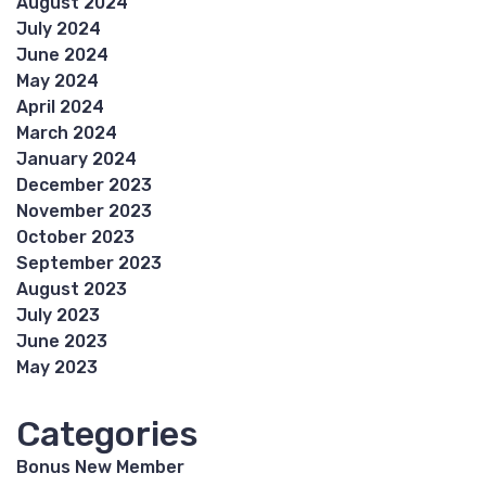
August 2024
July 2024
June 2024
May 2024
April 2024
March 2024
January 2024
December 2023
November 2023
October 2023
September 2023
August 2023
July 2023
June 2023
May 2023
Categories
Bonus New Member