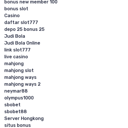
bonus new member 100
bonus slot
Casino
daftar slot777
depo 25 bonus 25
Judi Bola
Judi Bola Online
link slot777
live casino
mahjong
mahjong slot
mahjong ways
mahjong ways 2
neymar88
olympus1000
sbobet
sbobet88
Server Hongkong
situs bonus