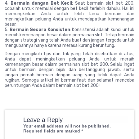
4.
Bermain dengan Bet Kecil
: Saat bermain slot bet 200,
cobalah untuk memulai dengan bet kecil terlebih dahulu. Hal ini
memungkinkan Anda untuk lebih lama bermain dan
meningkatkan peluang Anda untuk mendapatkan kemenangan
besar.
5.
Bermain Secara Konsisten
: Konsistensi adalah kunci untuk
meraih kemenangan besar dalam permainan slot. Tetap bermain
dengan strategi yang telah Anda buat dan jangan tergoda untuk
mengubahnya hanya karena merasa kurang beruntung.
Dengan mengikuti tips dan trik yang telah disebutkan di atas,
Anda dapat meningkatkan peluang Anda untuk meraih
kemenangan besar dalam permainan slot bet 200. Selalu ingat
untuk bermain dengan bijak dan bertanggung jawab, serta
jangan pernah bermain dengan uang yang tidak dapat Anda
rugikan. Semoga artikel ini bermanfaat dan selamat mencoba
peruntungan Anda dalam bermain slot bet 200!
Leave a Reply
Your email address will not be published.
Required fields are marked
*