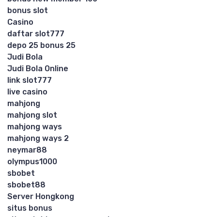
bonus slot
Casino
daftar slot777
depo 25 bonus 25
Judi Bola
Judi Bola Online
link slot777
live casino
mahjong
mahjong slot
mahjong ways
mahjong ways 2
neymar88
olympus1000
sbobet
sbobet88
Server Hongkong
situs bonus