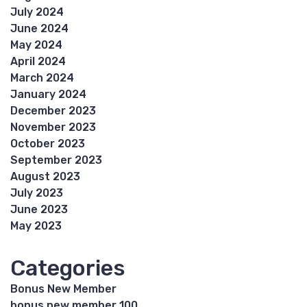
July 2024
June 2024
May 2024
April 2024
March 2024
January 2024
December 2023
November 2023
October 2023
September 2023
August 2023
July 2023
June 2023
May 2023
Categories
Bonus New Member
bonus new member 100