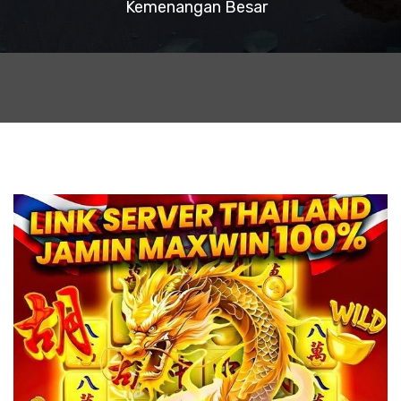
Kemenangan Besar