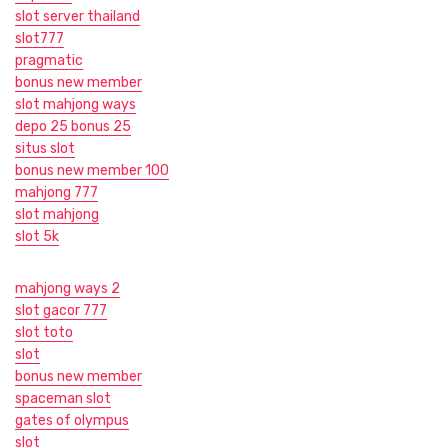
slot server thailand
slot777
pragmatic
bonus new member
slot mahjong ways
depo 25 bonus 25
situs slot
bonus new member 100
mahjong 777
slot mahjong
slot 5k
mahjong ways 2
slot gacor 777
slot toto
slot
bonus new member
spaceman slot
gates of olympus
slot