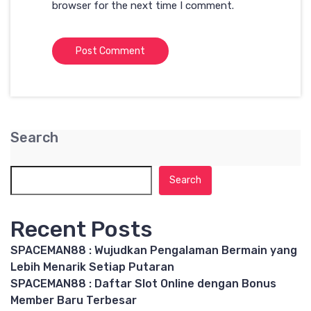
browser for the next time I comment.
Search
Search
Recent Posts
SPACEMAN88 : Wujudkan Pengalaman Bermain yang
Lebih Menarik Setiap Putaran
SPACEMAN88 : Daftar Slot Online dengan Bonus
Member Baru Terbesar