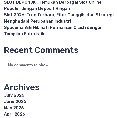
SLOT DEPO 10K : Temukan Berbagai Slot Online
Populer dengan Deposit Ringan
Slot 2026: Tren Terbaru, Fitur Canggih, dan Strategi
Menghadapi Perubahan Industri
Spaceman88 Nikmati Permainan Crash dengan
Tampilan Futuristik
Recent Comments
No comments to show.
Archives
July 2026
June 2026
May 2026
April 2026