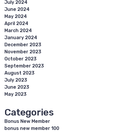
July 2024
June 2024
May 2024
April 2024
March 2024
January 2024
December 2023
November 2023
October 2023
September 2023
August 2023
July 2023
June 2023
May 2023
Categories
Bonus New Member
bonus new member 100