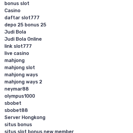
bonus slot
Casino
daftar slot777
depo 25 bonus 25
Judi Bola
Judi Bola Online
link slot777
live casino
mahjong
mahjong slot
mahjong ways
mahjong ways 2
neymar88
olympus1000
sbobet
sbobet88
Server Hongkong
situs bonus
situs slot bonus new member