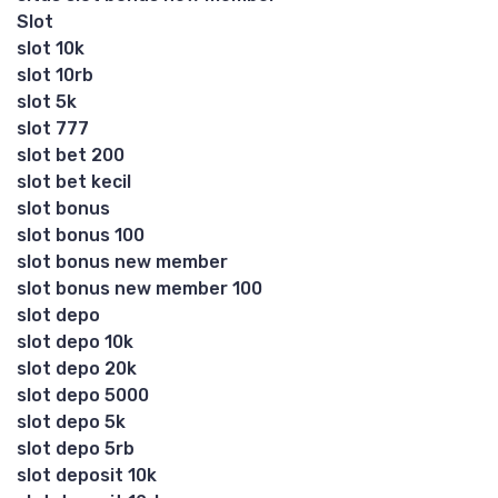
Slot
slot 10k
slot 10rb
slot 5k
slot 777
slot bet 200
slot bet kecil
slot bonus
slot bonus 100
slot bonus new member
slot bonus new member 100
slot depo
slot depo 10k
slot depo 20k
slot depo 5000
slot depo 5k
slot depo 5rb
slot deposit 10k