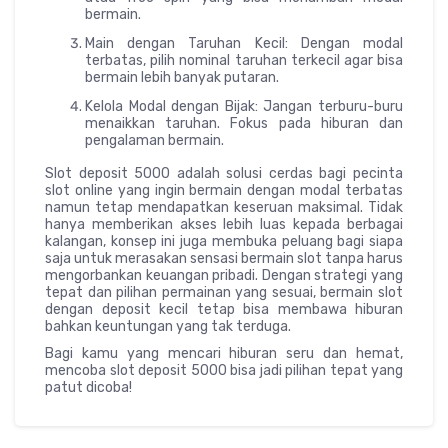
bermain.
Main dengan Taruhan Kecil: Dengan modal
terbatas, pilih nominal taruhan terkecil agar bisa
bermain lebih banyak putaran.
Kelola Modal dengan Bijak: Jangan terburu-buru
menaikkan taruhan. Fokus pada hiburan dan
pengalaman bermain.
Slot deposit 5000 adalah solusi cerdas bagi pecinta
slot online yang ingin bermain dengan modal terbatas
namun tetap mendapatkan keseruan maksimal. Tidak
hanya memberikan akses lebih luas kepada berbagai
kalangan, konsep ini juga membuka peluang bagi siapa
saja untuk merasakan sensasi bermain slot tanpa harus
mengorbankan keuangan pribadi. Dengan strategi yang
tepat dan pilihan permainan yang sesuai, bermain slot
dengan deposit kecil tetap bisa membawa hiburan
bahkan keuntungan yang tak terduga.
Bagi kamu yang mencari hiburan seru dan hemat,
mencoba slot deposit 5000 bisa jadi pilihan tepat yang
patut dicoba!