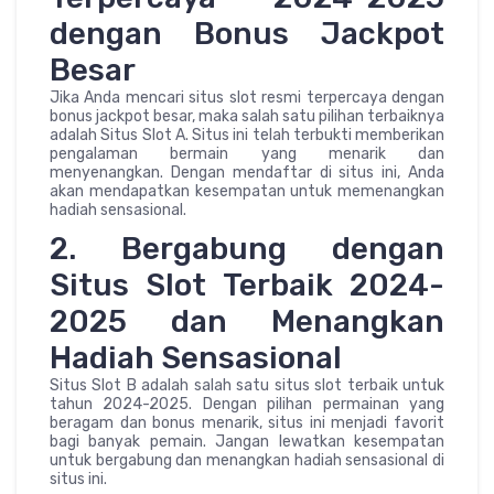
dengan Bonus Jackpot
Besar
Jika Anda mencari situs slot resmi terpercaya dengan
bonus jackpot besar, maka salah satu pilihan terbaiknya
adalah Situs Slot A. Situs ini telah terbukti memberikan
pengalaman bermain yang menarik dan
menyenangkan. Dengan mendaftar di situs ini, Anda
akan mendapatkan kesempatan untuk memenangkan
hadiah sensasional.
2. Bergabung dengan
Situs Slot Terbaik 2024-
2025 dan Menangkan
Hadiah Sensasional
Situs Slot B adalah salah satu situs slot terbaik untuk
tahun 2024-2025. Dengan pilihan permainan yang
beragam dan bonus menarik, situs ini menjadi favorit
bagi banyak pemain. Jangan lewatkan kesempatan
untuk bergabung dan menangkan hadiah sensasional di
situs ini.