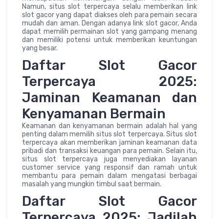
Namun, situs slot terpercaya selalu memberikan link
slot gacor yang dapat diakses oleh para pemain secara
mudah dan aman. Dengan adanya link slot gacor, Anda
dapat memilih permainan slot yang gampang menang
dan memiliki potensi untuk memberikan keuntungan
yang besar.
Daftar Slot Gacor
Terpercaya 2025:
Jaminan Keamanan dan
Kenyamanan Bermain
Keamanan dan kenyamanan bermain adalah hal yang
penting dalam memilih situs slot terpercaya. Situs slot
terpercaya akan memberikan jaminan keamanan data
pribadi dan transaksi keuangan para pemain. Selain itu,
situs slot terpercaya juga menyediakan layanan
customer service yang responsif dan ramah untuk
membantu para pemain dalam mengatasi berbagai
masalah yang mungkin timbul saat bermain.
Daftar Slot Gacor
Terpercaya 2025: Jadilah