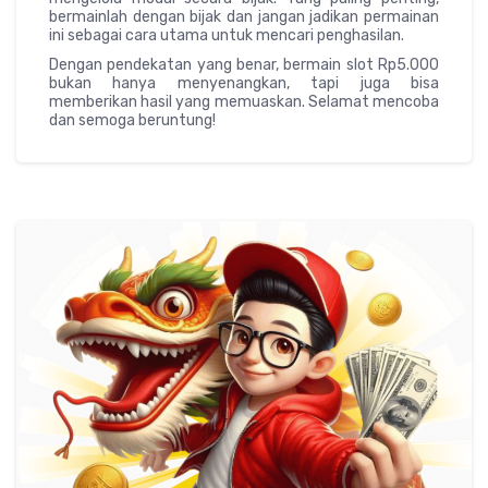
bermainlah dengan bijak dan jangan jadikan permainan
ini sebagai cara utama untuk mencari penghasilan.
Dengan pendekatan yang benar, bermain slot Rp5.000
bukan hanya menyenangkan, tapi juga bisa
memberikan hasil yang memuaskan. Selamat mencoba
dan semoga beruntung!