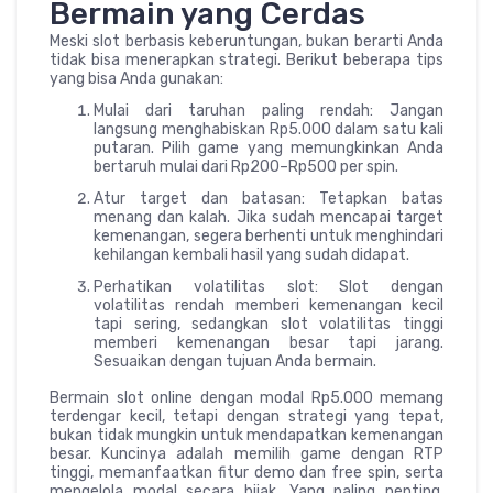
Bermain yang Cerdas
Meski slot berbasis keberuntungan, bukan berarti Anda
tidak bisa menerapkan strategi. Berikut beberapa tips
yang bisa Anda gunakan:
Mulai dari taruhan paling rendah: Jangan
langsung menghabiskan Rp5.000 dalam satu kali
putaran. Pilih game yang memungkinkan Anda
bertaruh mulai dari Rp200–Rp500 per spin.
Atur target dan batasan: Tetapkan batas
menang dan kalah. Jika sudah mencapai target
kemenangan, segera berhenti untuk menghindari
kehilangan kembali hasil yang sudah didapat.
Perhatikan volatilitas slot: Slot dengan
volatilitas rendah memberi kemenangan kecil
tapi sering, sedangkan slot volatilitas tinggi
memberi kemenangan besar tapi jarang.
Sesuaikan dengan tujuan Anda bermain.
Bermain slot online dengan modal Rp5.000 memang
terdengar kecil, tetapi dengan strategi yang tepat,
bukan tidak mungkin untuk mendapatkan kemenangan
besar. Kuncinya adalah memilih game dengan RTP
tinggi, memanfaatkan fitur demo dan free spin, serta
mengelola modal secara bijak. Yang paling penting,