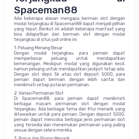
Spaceman88
Ada beberapa alasan mengapa bermain slot dengan
modal terjangkau di Spaceman88 dapat menjadi pilihan
yang tepat. Berikut ini adalah beberapa manfaat yang
bisa didapatkan dari bermain slot dengan modal
terjangkau di situs judi online ini:
1. Peluang Menang Besar
Dengan modal terjangkau, para pemain dapat
memperbesar peluang untuk mendapatkan
kemenangan. Meskipun modal yang digunakan kecil,
namun peluang untuk mendapatkan jackpot tetap ada.
Dengan slot depo 5k atau slot deposit 5000, para
pemain dapat bermain dengan lebih santai dan
menikmati setiap putaran permainan.
2. Variasi Permainan Slot
Di Spaceman88, para pemain dapat menikmati
berbagai macam permainan slot dengan modal
terjangkau. Ada berbagai tema dan fitur menarik yang
ditawarkan untuk para pemain. Dengan deposit 5000,
pemain dapat mencoba berbagai jenis permainan slot
yang tersedia dan menemukan permainan yang paling
sesuai dengan selera mereka.
3. Bonus dan Promo Menarik