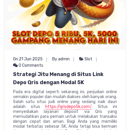
On 21 Jun 2025
By admin
Slot
0 Comments
Strategi Jitu Menang di Situs Link
Depo Qris dengan Modal 5K
Pada era digital seperti sekarang ini, perjudian online
semakin populer dan mudah diakses oleh banyak orang.
Salah satu situs judi online yang sedang naik daun
adalah situs
https://qrisdepo5k.com/
. Situs ini
menyediakan layanan deposit via Qris yang
memudahkan para pemain untuk melakukan transaksi
dengan cepat dan aman. Bagi Anda yang memiliki
modal terbatas sebesar 5K, Anda tetap bisa bermain