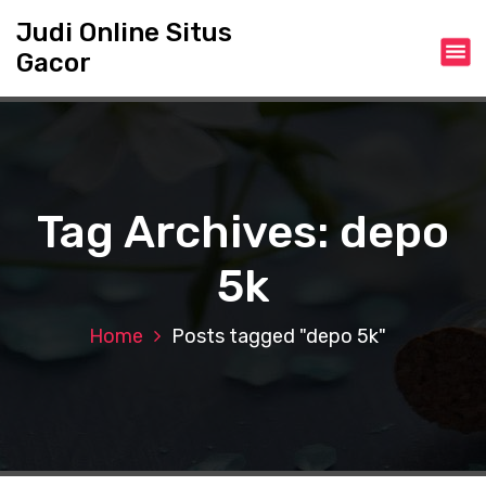
S
Judi Online Situs
k
Gacor
i
p
t
o
c
o
n
Tag Archives: depo
t
e
5k
n
t
Home
Posts tagged "depo 5k"