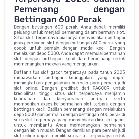
Pemenang dengan
Bettingan 600 Perak
Dengan bettingan 600 perak, Anda dapat memiliki
peluang untuk menjadi pemenang dalam bermain slot.
Situs slot terpercaya biasanya menyediakan berbagai
jenis permainan slot dengan bettingan 600 perak yang
cocok untuk pemain dengan modal kecil. Dengan
melakukan depo 5000, Anda dapat memulai permainan
slot dengan bettingan kecil dan berpeluang untuk
memenangkan maxwin yang menggiurkan.
Daftar situs slot gacor terpercaya pada tahun 2025
menawarkan berbagai keunggulan yang dapat
meningkatkan pengalaman bermain para pemain judi
slot online. Dengan predikat dari PAGCOR untuk
kredibilitas tinggi, situs slot terpercaya menjamin
keamanan dan kenyamanan bermain serta
memberikan akses ke permainan slot terbaru dengan
bettingan kecil. Jadilah pemenang dengan melakukan
depo 5000 dan bermain dengan bettingan 600 perak di
situs slot terpercaya yang menyediakan link slot gacor
untuk membantu Anda memenangkan permainan
dengan lebih mudah. Dengan demikian, para pemain judi
slot online dapat memilih situs slot terpercaya untuk