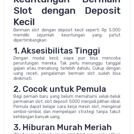
Slot dengan Deposit
Kecil
Bermain slot dengan deposit kecil seperti Rp 5.000
memiliki sejumlah keuntungan yang patut
dipertimbangkan:
1. Aksesibilitas Tinggi
Dengan modal kecil, siapa pun bisa mencoba
peruntungan mereka. Tak perlu menunggu tanggal
gajian atau menabung terlebih dahulu. Cukup dengan
uang receh, pengalaman bermain slot sudah bisa
dinikmati.
2. Cocok untuk Pemula
Bagi pemain baru yang belum memahami seluk-beluk
permainan slot, slot deposit 5000 menjadi pilihan ideal.
Pemula dapat belajar cara kerja mesin slot, mengenal
simbol-simbol, dan mempelajari strategi tanpa takut
kehilangan banyak uang.
3. Hiburan Murah Meriah