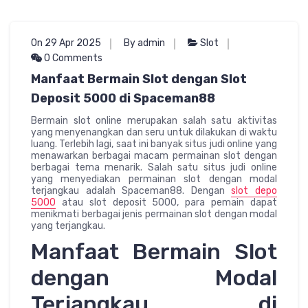
On 29 Apr 2025
By admin
Slot
0 Comments
Manfaat Bermain Slot dengan Slot
Deposit 5000 di Spaceman88
Bermain slot online merupakan salah satu aktivitas
yang menyenangkan dan seru untuk dilakukan di waktu
luang. Terlebih lagi, saat ini banyak situs judi online yang
menawarkan berbagai macam permainan slot dengan
berbagai tema menarik. Salah satu situs judi online
yang menyediakan permainan slot dengan modal
terjangkau adalah Spaceman88. Dengan
slot depo
5000
atau slot deposit 5000, para pemain dapat
menikmati berbagai jenis permainan slot dengan modal
yang terjangkau.
Manfaat Bermain Slot
dengan Modal
Terjangkau di