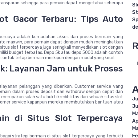
transparan sehingga para pemain dapat mengetahui seberapa
Sl
St
t Gacor Terbaru: Tips Auto
Sp
de
erpercaya adalah kemudahan akses dan proses bermain yang
i auto maxwin, para pemain dapat dengan mudah meningkatkan
R
situs slot terpercaya juga seringkali menyediakan slot dengan
iliki budget terbatas. Depo 5k atau depo 5000 adalah contoh
n untuk tetap bermain meskipun dengan modal yang kecil.
ik: Layanan Jam untuk Proses
A
pelayanan pelanggan yang diberikan. Customer service yang
emain dalam proses deposit dan withdraw dengan cepat dan
erupakan salah satu bukti kredibilitas dari sebuah situs slot
Ju
stomer service kapanpun mereka membutuhkan bantuan atau
Ju
Ma
ain di Situs Slot Terpercaya
Ap
Ma
Fe
bagai strategi bermain di situs slot terpercaya yang terbukti