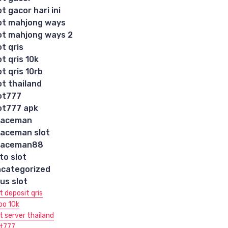
ot gacor hari ini
ot mahjong ways
ot mahjong ways 2
ot qris
ot qris 10k
ot qris 10rb
ot thailand
ot777
ot777 apk
paceman
aceman slot
paceman88
to slot
categorized
us slot
t deposit qris
po 10k
t server thailand
ot777