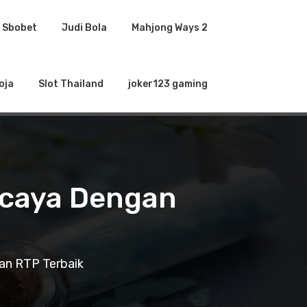
Sbobet
Judi Bola
Mahjong Ways 2
oja
Slot Thailand
joker123 gaming
ercaya Dengan
ran RTP Terbaik