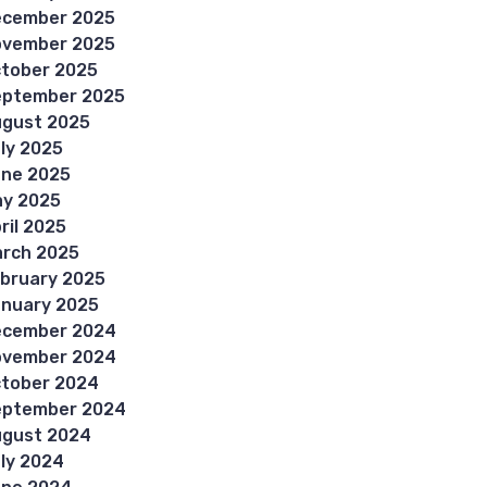
ecember 2025
ovember 2025
tober 2025
eptember 2025
gust 2025
ly 2025
ne 2025
y 2025
ril 2025
rch 2025
bruary 2025
nuary 2025
ecember 2024
ovember 2024
tober 2024
eptember 2024
gust 2024
ly 2024