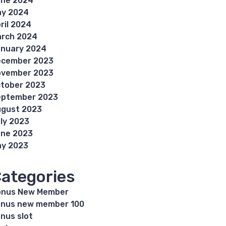
ne 2024
y 2024
ril 2024
rch 2024
nuary 2024
ecember 2023
ovember 2023
tober 2023
eptember 2023
gust 2023
ly 2023
ne 2023
y 2023
ategories
onus New Member
nus new member 100
nus slot