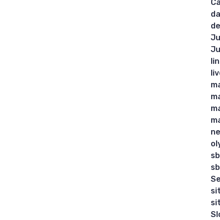
Ca
da
de
Ju
Ju
li
li
m
ma
ma
ma
n
ol
sb
s
Se
si
si
Sl