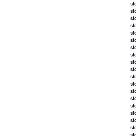
sl
sl
sl
sl
sl
sl
sl
sl
sl
sl
sl
sl
sl
sl
sl
sl
sl
sl
sl