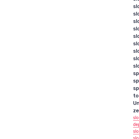
sl
sl
sl
sl
sl
sl
sl
sl
sl
s
sp
s
to
Un
ze
slo
de
slo
sl