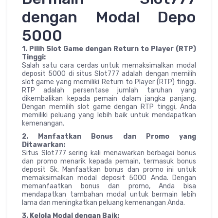
dengan Modal Depo
5000
1. Pilih Slot Game dengan Return to Player (RTP)
Tinggi:
Salah satu cara cerdas untuk memaksimalkan modal
deposit 5000 di situs Slot777 adalah dengan memilih
slot game yang memiliki Return to Player (RTP) tinggi.
RTP adalah persentase jumlah taruhan yang
dikembalikan kepada pemain dalam jangka panjang.
Dengan memilih slot game dengan RTP tinggi, Anda
memiliki peluang yang lebih baik untuk mendapatkan
kemenangan.
2. Manfaatkan Bonus dan Promo yang
Ditawarkan:
Situs Slot777 sering kali menawarkan berbagai bonus
dan promo menarik kepada pemain, termasuk bonus
deposit 5k. Manfaatkan bonus dan promo ini untuk
memaksimalkan modal deposit 5000 Anda. Dengan
memanfaatkan bonus dan promo, Anda bisa
mendapatkan tambahan modal untuk bermain lebih
lama dan meningkatkan peluang kemenangan Anda.
3. Kelola Modal dengan Baik: