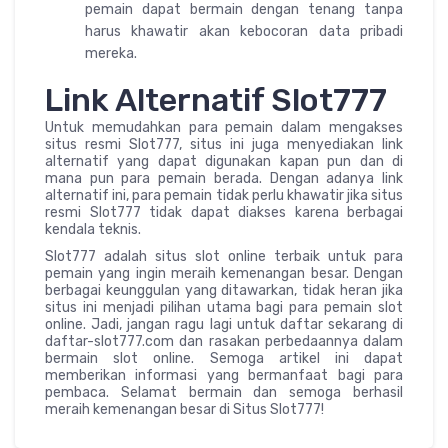
pemain dapat bermain dengan tenang tanpa
harus khawatir akan kebocoran data pribadi
mereka.
Link Alternatif Slot777
Untuk memudahkan para pemain dalam mengakses
situs resmi Slot777, situs ini juga menyediakan link
alternatif yang dapat digunakan kapan pun dan di
mana pun para pemain berada. Dengan adanya link
alternatif ini, para pemain tidak perlu khawatir jika situs
resmi Slot777 tidak dapat diakses karena berbagai
kendala teknis.
Slot777 adalah situs slot online terbaik untuk para
pemain yang ingin meraih kemenangan besar. Dengan
berbagai keunggulan yang ditawarkan, tidak heran jika
situs ini menjadi pilihan utama bagi para pemain slot
online. Jadi, jangan ragu lagi untuk daftar sekarang di
daftar-slot777.com dan rasakan perbedaannya dalam
bermain slot online. Semoga artikel ini dapat
memberikan informasi yang bermanfaat bagi para
pembaca. Selamat bermain dan semoga berhasil
meraih kemenangan besar di Situs Slot777!