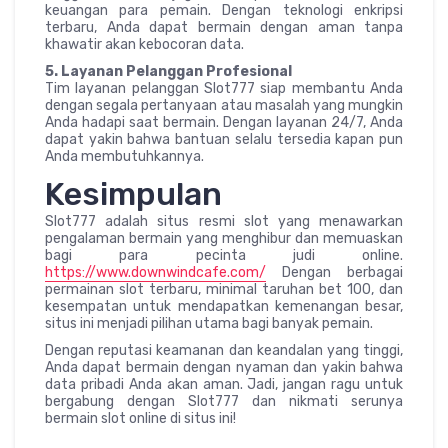
keuangan para pemain. Dengan teknologi enkripsi
terbaru, Anda dapat bermain dengan aman tanpa
khawatir akan kebocoran data.
5. Layanan Pelanggan Profesional
Tim layanan pelanggan Slot777 siap membantu Anda
dengan segala pertanyaan atau masalah yang mungkin
Anda hadapi saat bermain. Dengan layanan 24/7, Anda
dapat yakin bahwa bantuan selalu tersedia kapan pun
Anda membutuhkannya.
Kesimpulan
Slot777 adalah situs resmi slot yang menawarkan
pengalaman bermain yang menghibur dan memuaskan
bagi para pecinta judi online.
https://www.downwindcafe.com/
Dengan berbagai
permainan slot terbaru, minimal taruhan bet 100, dan
kesempatan untuk mendapatkan kemenangan besar,
situs ini menjadi pilihan utama bagi banyak pemain.
Dengan reputasi keamanan dan keandalan yang tinggi,
Anda dapat bermain dengan nyaman dan yakin bahwa
data pribadi Anda akan aman. Jadi, jangan ragu untuk
bergabung dengan Slot777 dan nikmati serunya
bermain slot online di situs ini!