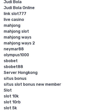
Judi Bola
Judi Bola Online
link slot777
live casino
mahjong
mahjong slot
mahjong ways
mahjong ways 2
neymar88
olympus1000
sbobet
sbobet88
Server Hongkong
situs bonus
situs slot bonus new member
Slot
slot 10k
slot 10rb
slot 5k