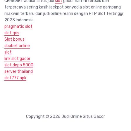
CERIABET adalah situs judi
slot
gacor hari ini terbaik dan
terpercaya sering kasih jackpot penyedia slot online gampang
maxwin terbaru dan judi online resmi dengan RTP Slot tertinggi
2023 Indonesia.
pragmatic slot
slot qris
Slot bonus
sbobet online
slot
link slot gacor
slot depo 5000
server thailand
slot777 apk
Copyright © 2026 Judi Online Situs Gacor