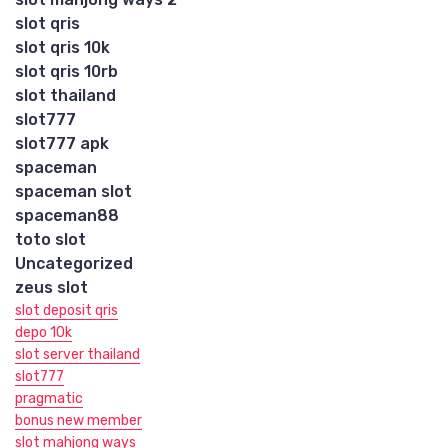
slot qris
slot qris 10k
slot qris 10rb
slot thailand
slot777
slot777 apk
spaceman
spaceman slot
spaceman88
toto slot
Uncategorized
zeus slot
slot deposit qris
depo 10k
slot server thailand
slot777
pragmatic
bonus new member
slot mahjong ways