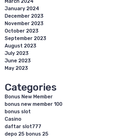
March 2024
January 2024
December 2023
November 2023
October 2023
September 2023
August 2023
July 2023
June 2023
May 2023
Categories
Bonus New Member
bonus new member 100
bonus slot
Casino
daftar slot777
depo 25 bonus 25