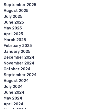
September 2025
August 2025
July 2025
June 2025
May 2025
April 2025
March 2025
February 2025
January 2025
December 2024
November 2024
October 2024
September 2024
August 2024
July 2024
June 2024
May 2024
April 2024