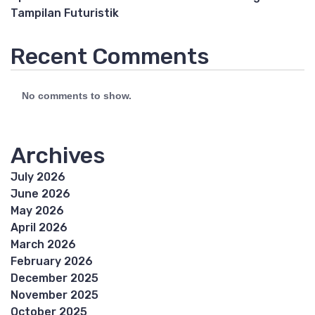
Tampilan Futuristik
Recent Comments
No comments to show.
Archives
July 2026
June 2026
May 2026
April 2026
March 2026
February 2026
December 2025
November 2025
October 2025