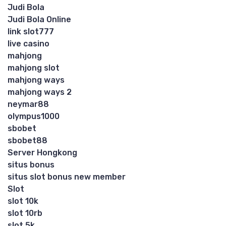
Judi Bola
Judi Bola Online
link slot777
live casino
mahjong
mahjong slot
mahjong ways
mahjong ways 2
neymar88
olympus1000
sbobet
sbobet88
Server Hongkong
situs bonus
situs slot bonus new member
Slot
slot 10k
slot 10rb
slot 5k