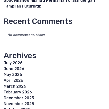
Spaceman88 Nikmati Permainan Crash dengan
Tampilan Futuristik
Recent Comments
No comments to show.
Archives
July 2026
June 2026
May 2026
April 2026
March 2026
February 2026
December 2025
November 2025