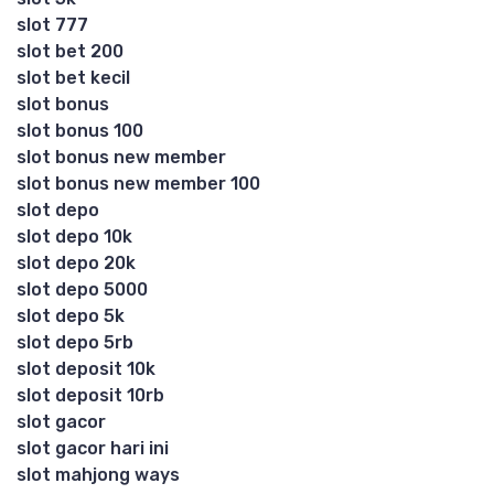
slot 777
slot bet 200
slot bet kecil
slot bonus
slot bonus 100
slot bonus new member
slot bonus new member 100
slot depo
slot depo 10k
slot depo 20k
slot depo 5000
slot depo 5k
slot depo 5rb
slot deposit 10k
slot deposit 10rb
slot gacor
slot gacor hari ini
slot mahjong ways