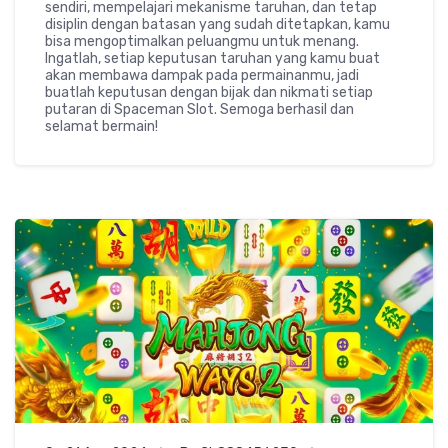
sendiri, mempelajari mekanisme taruhan, dan tetap
disiplin dengan batasan yang sudah ditetapkan, kamu
bisa mengoptimalkan peluangmu untuk menang.
Ingatlah, setiap keputusan taruhan yang kamu buat
akan membawa dampak pada permainanmu, jadi
buatlah keputusan dengan bijak dan nikmati setiap
putaran di Spaceman Slot. Semoga berhasil dan
selamat bermain!