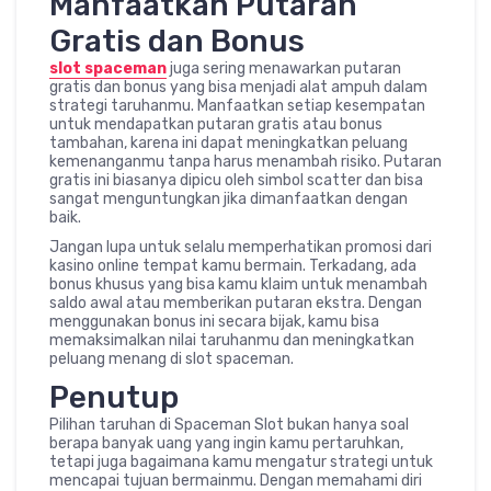
Manfaatkan Putaran
Gratis dan Bonus
slot spaceman
juga sering menawarkan putaran
gratis dan bonus yang bisa menjadi alat ampuh dalam
strategi taruhanmu. Manfaatkan setiap kesempatan
untuk mendapatkan putaran gratis atau bonus
tambahan, karena ini dapat meningkatkan peluang
kemenanganmu tanpa harus menambah risiko. Putaran
gratis ini biasanya dipicu oleh simbol scatter dan bisa
sangat menguntungkan jika dimanfaatkan dengan
baik.
Jangan lupa untuk selalu memperhatikan promosi dari
kasino online tempat kamu bermain. Terkadang, ada
bonus khusus yang bisa kamu klaim untuk menambah
saldo awal atau memberikan putaran ekstra. Dengan
menggunakan bonus ini secara bijak, kamu bisa
memaksimalkan nilai taruhanmu dan meningkatkan
peluang menang di slot spaceman.
Penutup
Pilihan taruhan di Spaceman Slot bukan hanya soal
berapa banyak uang yang ingin kamu pertaruhkan,
tetapi juga bagaimana kamu mengatur strategi untuk
mencapai tujuan bermainmu. Dengan memahami diri