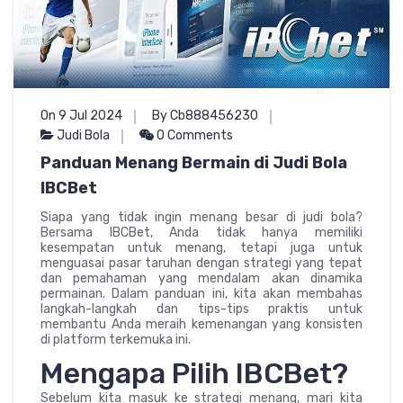
On 9 Jul 2024
By Cb888456230
Judi Bola
0 Comments
Panduan Menang Bermain di Judi Bola
IBCBet
Siapa yang tidak ingin menang besar di judi bola?
Bersama IBCBet, Anda tidak hanya memiliki
kesempatan untuk menang, tetapi juga untuk
menguasai pasar taruhan dengan strategi yang tepat
dan pemahaman yang mendalam akan dinamika
permainan. Dalam panduan ini, kita akan membahas
langkah-langkah dan tips-tips praktis untuk
membantu Anda meraih kemenangan yang konsisten
di platform terkemuka ini.
Mengapa Pilih IBCBet?
Sebelum kita masuk ke strategi menang, mari kita