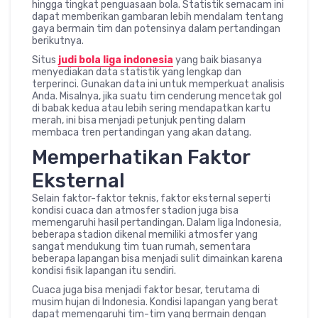
hingga tingkat penguasaan bola. Statistik semacam ini
dapat memberikan gambaran lebih mendalam tentang
gaya bermain tim dan potensinya dalam pertandingan
berikutnya.
Situs
judi bola liga indonesia
yang baik biasanya
menyediakan data statistik yang lengkap dan
terperinci. Gunakan data ini untuk memperkuat analisis
Anda. Misalnya, jika suatu tim cenderung mencetak gol
di babak kedua atau lebih sering mendapatkan kartu
merah, ini bisa menjadi petunjuk penting dalam
membaca tren pertandingan yang akan datang.
Memperhatikan Faktor
Eksternal
Selain faktor-faktor teknis, faktor eksternal seperti
kondisi cuaca dan atmosfer stadion juga bisa
memengaruhi hasil pertandingan. Dalam liga Indonesia,
beberapa stadion dikenal memiliki atmosfer yang
sangat mendukung tim tuan rumah, sementara
beberapa lapangan bisa menjadi sulit dimainkan karena
kondisi fisik lapangan itu sendiri.
Cuaca juga bisa menjadi faktor besar, terutama di
musim hujan di Indonesia. Kondisi lapangan yang berat
dapat memengaruhi tim-tim yang bermain dengan