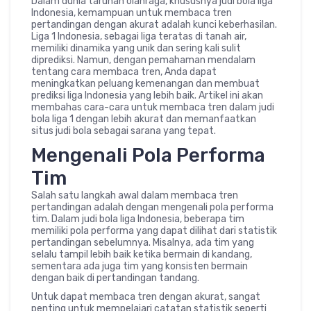
Dalam dunia taruhan olahraga, khususnya judi bola liga
Indonesia, kemampuan untuk membaca tren
pertandingan dengan akurat adalah kunci keberhasilan.
Liga 1 Indonesia, sebagai liga teratas di tanah air,
memiliki dinamika yang unik dan sering kali sulit
diprediksi. Namun, dengan pemahaman mendalam
tentang cara membaca tren, Anda dapat
meningkatkan peluang kemenangan dan membuat
prediksi liga Indonesia yang lebih baik. Artikel ini akan
membahas cara-cara untuk membaca tren dalam judi
bola liga 1 dengan lebih akurat dan memanfaatkan
situs judi bola sebagai sarana yang tepat.
Mengenali Pola Performa
Tim
Salah satu langkah awal dalam membaca tren
pertandingan adalah dengan mengenali pola performa
tim. Dalam judi bola liga Indonesia, beberapa tim
memiliki pola performa yang dapat dilihat dari statistik
pertandingan sebelumnya. Misalnya, ada tim yang
selalu tampil lebih baik ketika bermain di kandang,
sementara ada juga tim yang konsisten bermain
dengan baik di pertandingan tandang.
Untuk dapat membaca tren dengan akurat, sangat
penting untuk mempelajari catatan statistik seperti