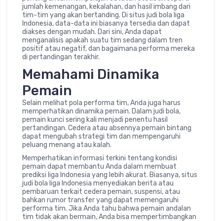
jumlah kemenangan, kekalahan, dan hasil imbang dari
tim-tim yang akan bertanding. Di situs judi bola liga
Indonesia, data-data ini biasanya tersedia dan dapat
diakses dengan mudah. Dari sini, Anda dapat
menganalisis apakah suatu tim sedang dalam tren
positif atau negatif, dan bagaimana performa mereka
di pertandingan terakhir.
Memahami Dinamika
Pemain
Selain melihat pola performa tim, Anda juga harus
memperhatikan dinamika pemain. Dalam judi bola,
pemain kunci sering kali menjadi penentu hasil
pertandingan. Cedera atau absennya pemain bintang
dapat mengubah strategi tim dan mempengaruhi
peluang menang atau kalah.
Memperhatikan informasi terkini tentang kondisi
pemain dapat membantu Anda dalam membuat
prediksi liga Indonesia yang lebih akurat. Biasanya, situs
judi bola liga Indonesia menyediakan berita atau
pembaruan terkait cedera pemain, suspensi, atau
bahkan rumor transfer yang dapat memengaruhi
performa tim. Jika Anda tahu bahwa pemain andalan
tim tidak akan bermain, Anda bisa mempertimbangkan