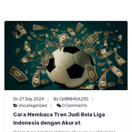
On 27 Sep 2024
By Cb888456230
Uncategorized
0 Comments
Cara Membaca Tren Judi Bola Liga
Indonesia dengan Akurat