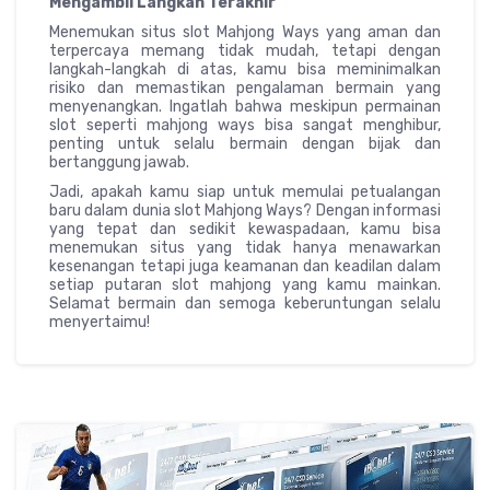
Mengambil Langkah Terakhir
Menemukan situs slot Mahjong Ways yang aman dan
terpercaya memang tidak mudah, tetapi dengan
langkah-langkah di atas, kamu bisa meminimalkan
risiko dan memastikan pengalaman bermain yang
menyenangkan. Ingatlah bahwa meskipun permainan
slot seperti mahjong ways bisa sangat menghibur,
penting untuk selalu bermain dengan bijak dan
bertanggung jawab.
Jadi, apakah kamu siap untuk memulai petualangan
baru dalam dunia slot Mahjong Ways? Dengan informasi
yang tepat dan sedikit kewaspadaan, kamu bisa
menemukan situs yang tidak hanya menawarkan
kesenangan tetapi juga keamanan dan keadilan dalam
setiap putaran slot mahjong yang kamu mainkan.
Selamat bermain dan semoga keberuntungan selalu
menyertaimu!