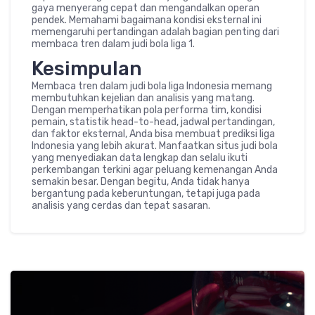
gaya menyerang cepat dan mengandalkan operan
pendek. Memahami bagaimana kondisi eksternal ini
memengaruhi pertandingan adalah bagian penting dari
membaca tren dalam judi bola liga 1.
Kesimpulan
Membaca tren dalam judi bola liga Indonesia memang
membutuhkan kejelian dan analisis yang matang.
Dengan memperhatikan pola performa tim, kondisi
pemain, statistik head-to-head, jadwal pertandingan,
dan faktor eksternal, Anda bisa membuat prediksi liga
Indonesia yang lebih akurat. Manfaatkan situs judi bola
yang menyediakan data lengkap dan selalu ikuti
perkembangan terkini agar peluang kemenangan Anda
semakin besar. Dengan begitu, Anda tidak hanya
bergantung pada keberuntungan, tetapi juga pada
analisis yang cerdas dan tepat sasaran.