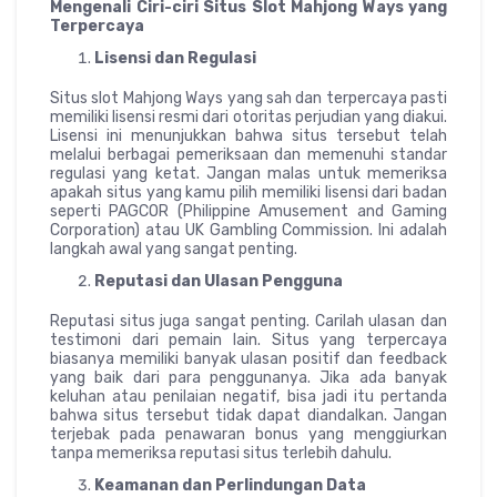
Mengenali Ciri-ciri Situs Slot Mahjong Ways yang
Terpercaya
Lisensi dan Regulasi
Situs slot Mahjong Ways yang sah dan terpercaya pasti
memiliki lisensi resmi dari otoritas perjudian yang diakui.
Lisensi ini menunjukkan bahwa situs tersebut telah
melalui berbagai pemeriksaan dan memenuhi standar
regulasi yang ketat. Jangan malas untuk memeriksa
apakah situs yang kamu pilih memiliki lisensi dari badan
seperti PAGCOR (Philippine Amusement and Gaming
Corporation) atau UK Gambling Commission. Ini adalah
langkah awal yang sangat penting.
Reputasi dan Ulasan Pengguna
Reputasi situs juga sangat penting. Carilah ulasan dan
testimoni dari pemain lain. Situs yang terpercaya
biasanya memiliki banyak ulasan positif dan feedback
yang baik dari para penggunanya. Jika ada banyak
keluhan atau penilaian negatif, bisa jadi itu pertanda
bahwa situs tersebut tidak dapat diandalkan. Jangan
terjebak pada penawaran bonus yang menggiurkan
tanpa memeriksa reputasi situs terlebih dahulu.
Keamanan dan Perlindungan Data