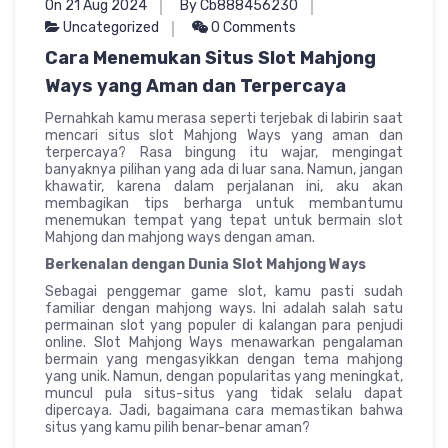
On 21 Aug 2024
By Cb888456230
Uncategorized
0 Comments
Cara Menemukan Situs Slot Mahjong
Ways yang Aman dan Terpercaya
Pernahkah kamu merasa seperti terjebak di labirin saat
mencari situs slot Mahjong Ways yang aman dan
terpercaya? Rasa bingung itu wajar, mengingat
banyaknya pilihan yang ada di luar sana. Namun, jangan
khawatir, karena dalam perjalanan ini, aku akan
membagikan tips berharga untuk membantumu
menemukan tempat yang tepat untuk bermain slot
Mahjong dan mahjong ways dengan aman.
Berkenalan dengan Dunia Slot Mahjong Ways
Sebagai penggemar game slot, kamu pasti sudah
familiar dengan mahjong ways. Ini adalah salah satu
permainan slot yang populer di kalangan para penjudi
online. Slot Mahjong Ways menawarkan pengalaman
bermain yang mengasyikkan dengan tema mahjong
yang unik. Namun, dengan popularitas yang meningkat,
muncul pula situs-situs yang tidak selalu dapat
dipercaya. Jadi, bagaimana cara memastikan bahwa
situs yang kamu pilih benar-benar aman?