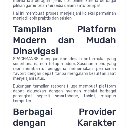
menikmati beragam jenis slot online karena berbagai
pilihan game telah tersedia dalam satu tempat.
Hal ini membuat proses menjelajahi koleksi permainan
menjadi lebih praktis dan efisien.
Tampilan Platform
Modern dan Mudah
Dinavigasi
SPACEMAN88 menggunakan desain antarmuka yang
sederhana namun tetap modern. Susunan menu yang
rapi membantu pengguna menemukan permainan
favorit dengan cepat tanpa mengalami kesulitan saat
menjelajahi situs.
Dukungan tampilan responsif juga membuat platform
dapat digunakan dengan nyaman melalui berbagai
perangkat seperti smartphone, tablet, maupun
komputer.
Berbagai Provider
dengan Karakter