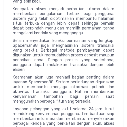
yang lebih kecil.
Kecepatan akses menjadi perhatian utama dalam
memberikan pengalaman terbaik bagi pengguna.
Sistem yang telah dioptimalkan membantu halaman
situs terbuka dengan lebih cepat sehingga pemain
dapat berpindah menu dan memilih permainan tanpa
mengalami kendala yang mengganggu.
Selain menyediakan koleksi permainan yang lengkap,
Spaceman88 juga menghadirkan sistem transaksi
yang praktis. Berbagai metode pembayaran dapat
digunakan untuk memudahkan proses deposit maupun
penarikan dana. Dengan proses yang sederhana,
pengguna dapat melakukan transaksi dengan lebih
efisien.
Keamanan akun juga menjadi bagian penting dalam
layanan Spaceman88. Sistem perlindungan digunakan
untuk membantu menjaga informasi pribadi dan
aktivitas transaksi pengguna. Hal ini memberikan
kenyamanan tambahan bagi pemain saat
menggunakan berbagai fitur yang tersedia.
Layanan pelanggan yang aktif selama 24 jam turut
mendukung kenyamanan pengguna. Tim bantuan siap
memberikan informasi dan membantu menyelesaikan
berbagai kendala yang berkaitan dengan akun, akses