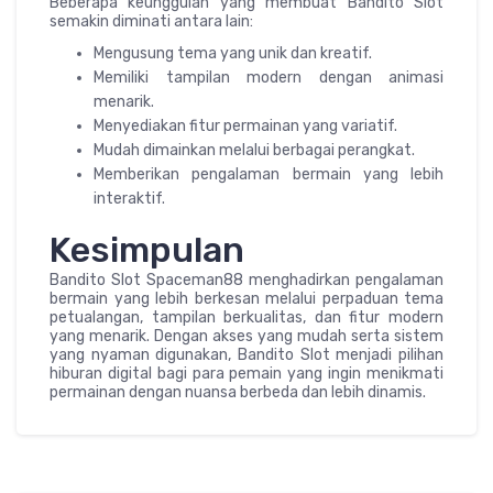
Beberapa keunggulan yang membuat Bandito Slot
semakin diminati antara lain:
Mengusung tema yang unik dan kreatif.
Memiliki tampilan modern dengan animasi
menarik.
Menyediakan fitur permainan yang variatif.
Mudah dimainkan melalui berbagai perangkat.
Memberikan pengalaman bermain yang lebih
interaktif.
Kesimpulan
Bandito Slot Spaceman88 menghadirkan pengalaman
bermain yang lebih berkesan melalui perpaduan tema
petualangan, tampilan berkualitas, dan fitur modern
yang menarik. Dengan akses yang mudah serta sistem
yang nyaman digunakan, Bandito Slot menjadi pilihan
hiburan digital bagi para pemain yang ingin menikmati
permainan dengan nuansa berbeda dan lebih dinamis.