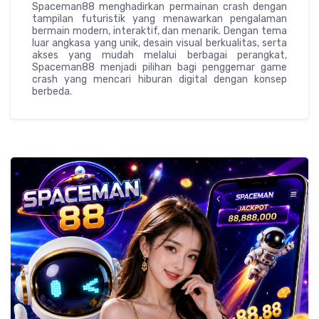
Spaceman88 menghadirkan permainan crash dengan
tampilan futuristik yang menawarkan pengalaman
bermain modern, interaktif, dan menarik. Dengan tema
luar angkasa yang unik, desain visual berkualitas, serta
akses yang mudah melalui berbagai perangkat,
Spaceman88 menjadi pilihan bagi penggemar game
crash yang mencari hiburan digital dengan konsep
berbeda.