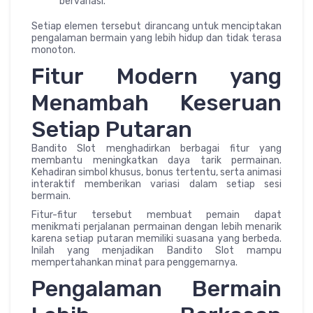
bervariasi.
Setiap elemen tersebut dirancang untuk menciptakan
pengalaman bermain yang lebih hidup dan tidak terasa
monoton.
Fitur Modern yang
Menambah Keseruan
Setiap Putaran
Bandito Slot menghadirkan berbagai fitur yang
membantu meningkatkan daya tarik permainan.
Kehadiran simbol khusus, bonus tertentu, serta animasi
interaktif memberikan variasi dalam setiap sesi
bermain.
Fitur-fitur tersebut membuat pemain dapat
menikmati perjalanan permainan dengan lebih menarik
karena setiap putaran memiliki suasana yang berbeda.
Inilah yang menjadikan Bandito Slot mampu
mempertahankan minat para penggemarnya.
Pengalaman Bermain