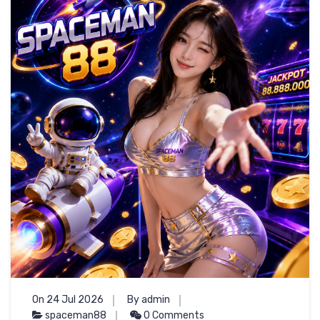
On 24 Jul 2026
By admin
spaceman88
0 Comments