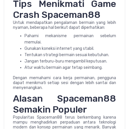
Tips Menikmati Game
Crash Spaceman88
Untuk mendapatkan pengalaman bermain yang lebih
nyaman, beberapa hal berikut dapat diperhatikan:
Pahami mekanisme permainan sebelum
memulai.
Gunakan koneksi internet yang stabil.
Tentukan strategi bermain sesuai kebutuhan.
Jangan terburu-buru mengambil keputusan.
Atur waktu bermain agar tetap seimbang.
Dengan memahami cara kerja permainan, pengguna
dapat menikmati setiap sesi dengan lebih santai dan
menyenangkan.
Alasan Spaceman88
Semakin Populer
Popularitas Spaceman88 terus berkembang karena
mampu menghadirkan perpaduan antara teknologi
modern dan konsep permainan yang menarik. Banyak