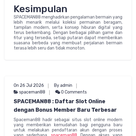
Kesimpulan
SPACEMAN88 menghadirkan pengalaman bermain yang
lebih menarik melalui koleksi permainan beragam,
tampilan modern, serta konsep hiburan digital yang
terus berkembang. Dengan berbagai pilihan game dan
fitur yang tersedia, setiap putaran dapat memberikan
suasana berbeda yang membuat perjalanan bermain
terasa lebih seru dan tidak monoton.
On 26 Jul 2026
By admin
spaceman88
0 Comments
SPACEMAN88 : Daftar Slot Online
dengan Bonus Member Baru Terbesar
Spaceman88 hadir sebagai situs slot online modern
yang memberikan kemudahan bagi pengguna baru
untuk melakukan pendaftaran akun dengan proses
yang sederhana.
spaceman88
Dengan akses yang