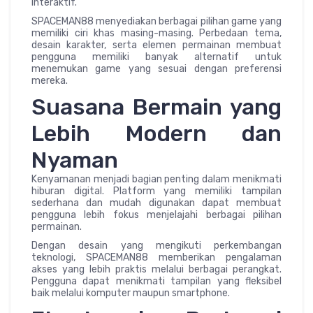
interaktif.
SPACEMAN88 menyediakan berbagai pilihan game yang
memiliki ciri khas masing-masing. Perbedaan tema,
desain karakter, serta elemen permainan membuat
pengguna memiliki banyak alternatif untuk
menemukan game yang sesuai dengan preferensi
mereka.
Suasana Bermain yang
Lebih Modern dan
Nyaman
Kenyamanan menjadi bagian penting dalam menikmati
hiburan digital. Platform yang memiliki tampilan
sederhana dan mudah digunakan dapat membuat
pengguna lebih fokus menjelajahi berbagai pilihan
permainan.
Dengan desain yang mengikuti perkembangan
teknologi, SPACEMAN88 memberikan pengalaman
akses yang lebih praktis melalui berbagai perangkat.
Pengguna dapat menikmati tampilan yang fleksibel
baik melalui komputer maupun smartphone.