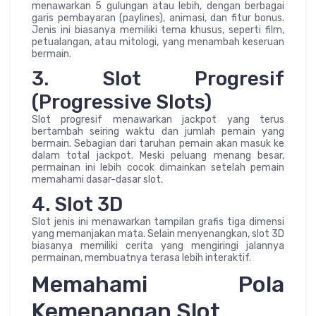
menawarkan 5 gulungan atau lebih, dengan berbagai
garis pembayaran (paylines), animasi, dan fitur bonus.
Jenis ini biasanya memiliki tema khusus, seperti film,
petualangan, atau mitologi, yang menambah keseruan
bermain.
3. Slot Progresif
(Progressive Slots)
Slot progresif menawarkan jackpot yang terus
bertambah seiring waktu dan jumlah pemain yang
bermain. Sebagian dari taruhan pemain akan masuk ke
dalam total jackpot. Meski peluang menang besar,
permainan ini lebih cocok dimainkan setelah pemain
memahami dasar-dasar slot.
4. Slot 3D
Slot jenis ini menawarkan tampilan grafis tiga dimensi
yang memanjakan mata. Selain menyenangkan, slot 3D
biasanya memiliki cerita yang mengiringi jalannya
permainan, membuatnya terasa lebih interaktif.
Memahami Pola
Kemenangan Slot