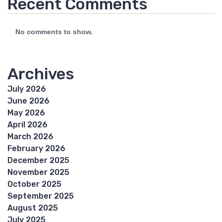
Recent Comments
No comments to show.
Archives
July 2026
June 2026
May 2026
April 2026
March 2026
February 2026
December 2025
November 2025
October 2025
September 2025
August 2025
July 2025