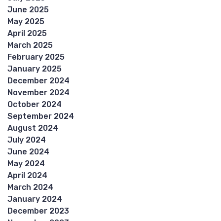
June 2025
May 2025
April 2025
March 2025
February 2025
January 2025
December 2024
November 2024
October 2024
September 2024
August 2024
July 2024
June 2024
May 2024
April 2024
March 2024
January 2024
December 2023