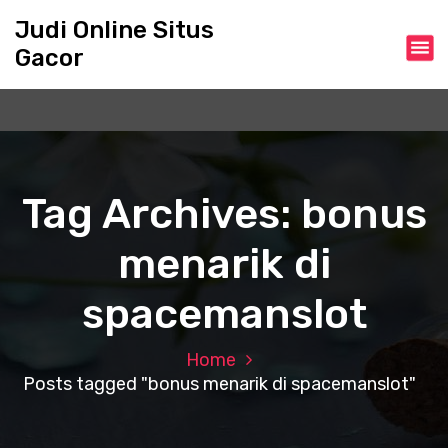
S
Judi Online Situs
k
Gacor
i
p
t
o
c
o
n
Tag Archives: bonus
t
e
menarik di
n
t
spacemanslot
Home
Posts tagged "bonus menarik di spacemanslot"