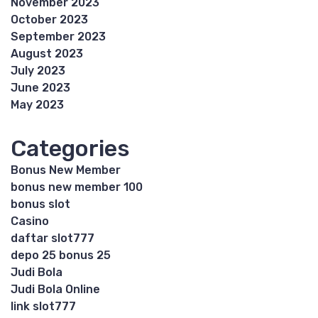
November 2023
October 2023
September 2023
August 2023
July 2023
June 2023
May 2023
Categories
Bonus New Member
bonus new member 100
bonus slot
Casino
daftar slot777
depo 25 bonus 25
Judi Bola
Judi Bola Online
link slot777