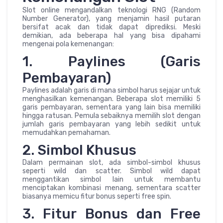
Slot online mengandalkan teknologi RNG (Random
Number Generator), yang menjamin hasil putaran
bersifat acak dan tidak dapat diprediksi. Meski
demikian, ada beberapa hal yang bisa dipahami
mengenai pola kemenangan:
1. Paylines (Garis
Pembayaran)
Paylines adalah garis di mana simbol harus sejajar untuk
menghasilkan kemenangan. Beberapa slot memiliki 5
garis pembayaran, sementara yang lain bisa memiliki
hingga ratusan. Pemula sebaiknya memilih slot dengan
jumlah garis pembayaran yang lebih sedikit untuk
memudahkan pemahaman.
2. Simbol Khusus
Dalam permainan slot, ada simbol-simbol khusus
seperti wild dan scatter. Simbol wild dapat
menggantikan simbol lain untuk membantu
menciptakan kombinasi menang, sementara scatter
biasanya memicu fitur bonus seperti free spin.
3. Fitur Bonus dan Free