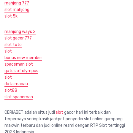
mahjong 777
slot mahjong
slot 5k
mahjong ways 2
slot gacor 777
slot toto
slot
bonus new member
spaceman slot
gates of olympus
slot
data macau
slot88
slot spaceman
CERIABET adalah situs judi
slot
gacor hari ini terbaik dan
terpercaya sering kasih jackpot penyedia slot online gampang
maxwin terbaru dan judi online resmi dengan RTP Slot tertinggi
2023 Indonesia.