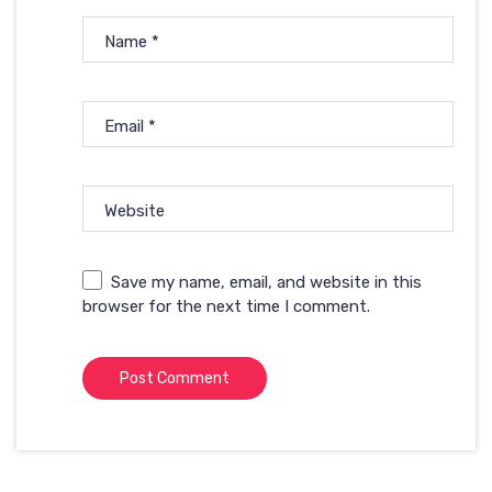
Name
*
Email
*
Website
Save my name, email, and website in this
browser for the next time I comment.