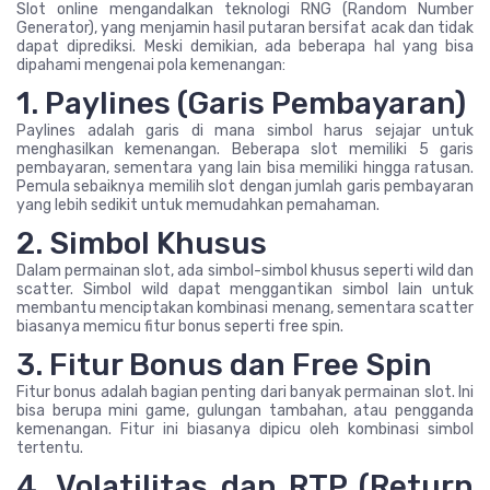
Slot online mengandalkan teknologi RNG (Random Number
Generator), yang menjamin hasil putaran bersifat acak dan tidak
dapat diprediksi. Meski demikian, ada beberapa hal yang bisa
dipahami mengenai pola kemenangan:
1. Paylines (Garis Pembayaran)
Paylines adalah garis di mana simbol harus sejajar untuk
menghasilkan kemenangan. Beberapa slot memiliki 5 garis
pembayaran, sementara yang lain bisa memiliki hingga ratusan.
Pemula sebaiknya memilih slot dengan jumlah garis pembayaran
yang lebih sedikit untuk memudahkan pemahaman.
2. Simbol Khusus
Dalam permainan slot, ada simbol-simbol khusus seperti wild dan
scatter. Simbol wild dapat menggantikan simbol lain untuk
membantu menciptakan kombinasi menang, sementara scatter
biasanya memicu fitur bonus seperti free spin.
3. Fitur Bonus dan Free Spin
Fitur bonus adalah bagian penting dari banyak permainan slot. Ini
bisa berupa mini game, gulungan tambahan, atau pengganda
kemenangan. Fitur ini biasanya dipicu oleh kombinasi simbol
tertentu.
4. Volatilitas dan RTP (Return