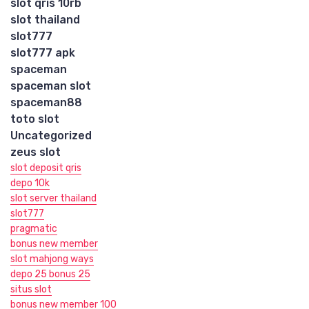
slot qris 10rb
slot thailand
slot777
slot777 apk
spaceman
spaceman slot
spaceman88
toto slot
Uncategorized
zeus slot
slot deposit qris
depo 10k
slot server thailand
slot777
pragmatic
bonus new member
slot mahjong ways
depo 25 bonus 25
situs slot
bonus new member 100