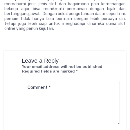
memahami jenis-jenis slot dan bagaimana pola kemenangan
bekerja agar bisa menikmati permainan dengan bijak dan
bertanggung jawab. Dengan bekal pengetahuan dasar seperti ini,
pemain tidak hanya bisa bermain dengan lebih percaya diri,
tetapi juga lebih siap untuk menghadapi dinamika dunia slot
online yang penuh kejutan.
Leave a Reply
Your email address will not be published.
Required fields are marked
*
Comment
*