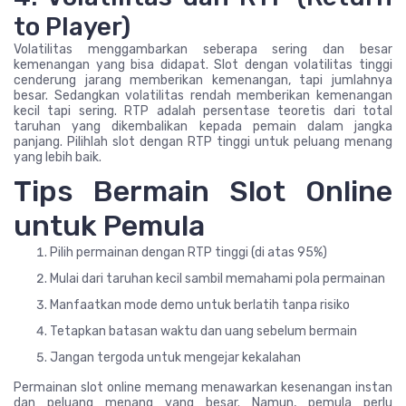
to Player)
Volatilitas menggambarkan seberapa sering dan besar
kemenangan yang bisa didapat. Slot dengan volatilitas tinggi
cenderung jarang memberikan kemenangan, tapi jumlahnya
besar. Sedangkan volatilitas rendah memberikan kemenangan
kecil tapi sering. RTP adalah persentase teoretis dari total
taruhan yang dikembalikan kepada pemain dalam jangka
panjang. Pilihlah slot dengan RTP tinggi untuk peluang menang
yang lebih baik.
Tips Bermain Slot Online
untuk Pemula
Pilih permainan dengan RTP tinggi (di atas 95%)
Mulai dari taruhan kecil sambil memahami pola permainan
Manfaatkan mode demo untuk berlatih tanpa risiko
Tetapkan batasan waktu dan uang sebelum bermain
Jangan tergoda untuk mengejar kekalahan
Permainan slot online memang menawarkan kesenangan instan
dan peluang menang yang besar. Namun, pemula perlu