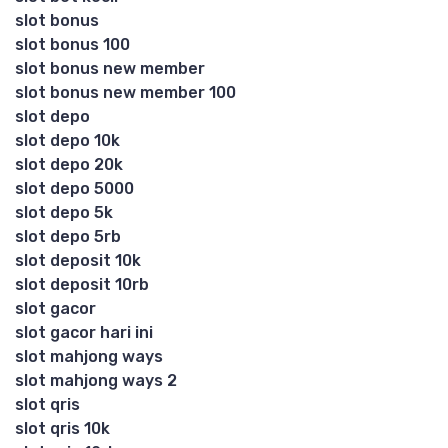
slot bonus
slot bonus 100
slot bonus new member
slot bonus new member 100
slot depo
slot depo 10k
slot depo 20k
slot depo 5000
slot depo 5k
slot depo 5rb
slot deposit 10k
slot deposit 10rb
slot gacor
slot gacor hari ini
slot mahjong ways
slot mahjong ways 2
slot qris
slot qris 10k