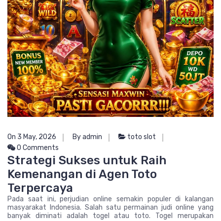
On 3 May, 2026
By admin
toto slot
0 Comments
Strategi Sukses untuk Raih
Kemenangan di Agen Toto
Terpercaya
Pada saat ini, perjudian online semakin populer di kalangan
masyarakat Indonesia. Salah satu permainan judi online yang
banyak diminati adalah togel atau toto. Togel merupakan