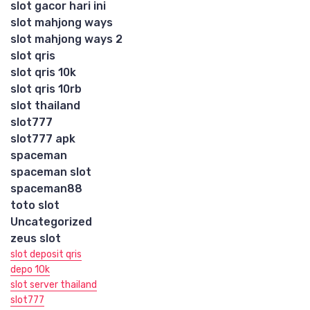
slot gacor hari ini
slot mahjong ways
slot mahjong ways 2
slot qris
slot qris 10k
slot qris 10rb
slot thailand
slot777
slot777 apk
spaceman
spaceman slot
spaceman88
toto slot
Uncategorized
zeus slot
slot deposit qris
depo 10k
slot server thailand
slot777