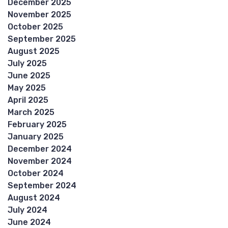
December 2025
November 2025
October 2025
September 2025
August 2025
July 2025
June 2025
May 2025
April 2025
March 2025
February 2025
January 2025
December 2024
November 2024
October 2024
September 2024
August 2024
July 2024
June 2024