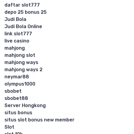
daftar slot777
depo 25 bonus 25
Judi Bola
Judi Bola Online
link slot777
live casino
mahjong
mahjong slot
mahjong ways
mahjong ways 2
neymar88
olympus1000
sbobet
sbobet88
Server Hongkong
situs bonus
situs slot bonus new member
Slot