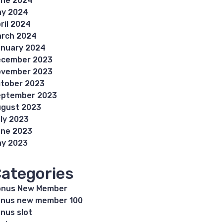
ne 2024
y 2024
ril 2024
rch 2024
nuary 2024
ecember 2023
ovember 2023
tober 2023
eptember 2023
gust 2023
ly 2023
ne 2023
y 2023
ategories
onus New Member
nus new member 100
nus slot