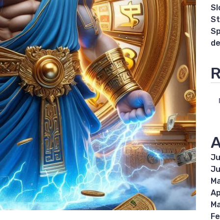
Sl
St
Sp
de
R
A
Ju
Ju
Ma
Ap
Ma
Fe