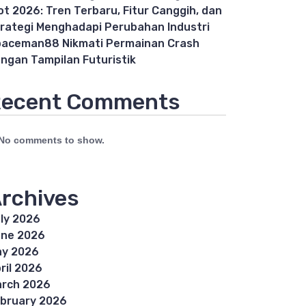
ot 2026: Tren Terbaru, Fitur Canggih, dan
rategi Menghadapi Perubahan Industri
aceman88 Nikmati Permainan Crash
ngan Tampilan Futuristik
ecent Comments
No comments to show.
rchives
ly 2026
ne 2026
y 2026
ril 2026
rch 2026
bruary 2026