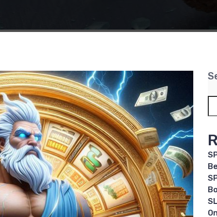
S
R
SP
Be
SP
Bo
SL
On