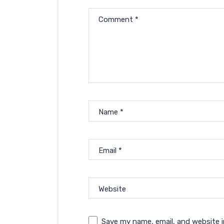
Comment
*
Name
*
Email
*
Website
Save my name, email, and website i