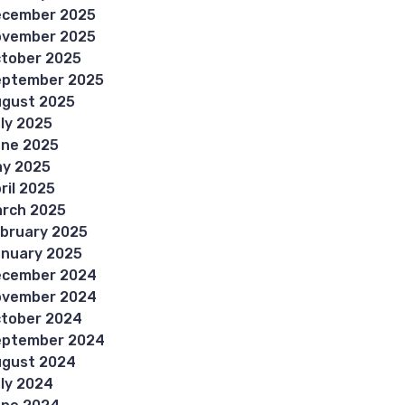
ecember 2025
ovember 2025
tober 2025
eptember 2025
gust 2025
ly 2025
ne 2025
y 2025
ril 2025
rch 2025
bruary 2025
nuary 2025
ecember 2024
ovember 2024
tober 2024
eptember 2024
gust 2024
ly 2024