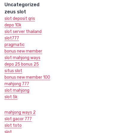
Uncategorized
zeus slot
slot deposit qris
depo 10k
slot server thailand
slot777
pragmatic
bonus new member
slot mahjong ways
depo 25 bonus 25
situs slot
bonus new member 100
mahjong 777
slot mahjong
slot 5k
mahjong ways 2
slot gacor 777
slot toto
slot