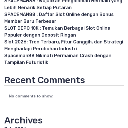
SPACEMAN88 : Wujudkan Pengalaman Bermain yang
Lebih Menarik Setiap Putaran
SPACEMAN88 : Daftar Slot Online dengan Bonus
Member Baru Terbesar
SLOT DEPO 10K : Temukan Berbagai Slot Online
Populer dengan Deposit Ringan
Slot 2026: Tren Terbaru, Fitur Canggih, dan Strategi
Menghadapi Perubahan Industri
Spaceman88 Nikmati Permainan Crash dengan
Tampilan Futuristik
Recent Comments
No comments to show.
Archives