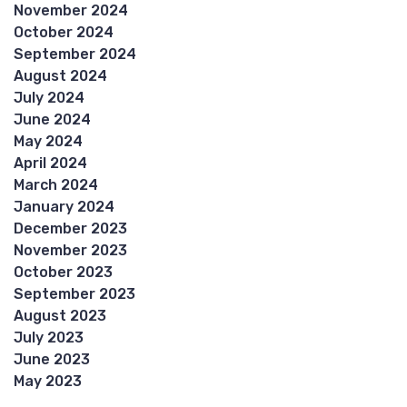
November 2024
October 2024
September 2024
August 2024
July 2024
June 2024
May 2024
April 2024
March 2024
January 2024
December 2023
November 2023
October 2023
September 2023
August 2023
July 2023
June 2023
May 2023