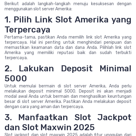
Berikut adalah langkah-langkah menuju kesuksesan dengan
menggunakan slot server Amerika:
1. Pilih Link Slot Amerika yang
Terpercaya
Pertama-tama, pastikan Anda memilih link slot Amerika yang
terpercaya. Hal ini penting untuk menghindari penipuan dan
memastikan keamanan data dan dana Anda. Pilihlah link slot
Amerika yang memiliki reputasi baik dan sudah terbukti
terpercaya.
2. Lakukan Deposit Minimal
5000
Untuk memulai bermain di slot server Amerika, Anda perlu
melakukan deposit minimal 5000. Deposit ini akan menjadi
modal awal Anda untuk bermain dan menghasilkan keuntungan
besar di slot server Amerika. Pastikan Anda melakukan deposit
dengan cara yang aman dan terpercaya.
3. Manfaatkan Slot Jackpot
dan Slot Maxwin 2025
Slot jackpot dan slot maxwin 2025 adalah fitur unggulan dari