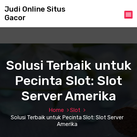
S
Judi Online Situs
k
Gacor
i
p
t
o
c
o
n
Solusi Terbaik untuk
t
e
Pecinta Slot: Slot
n
t
Server Amerika
Home
Slot
Solusi Terbaik untuk Pecinta Slot: Slot Server
Amerika