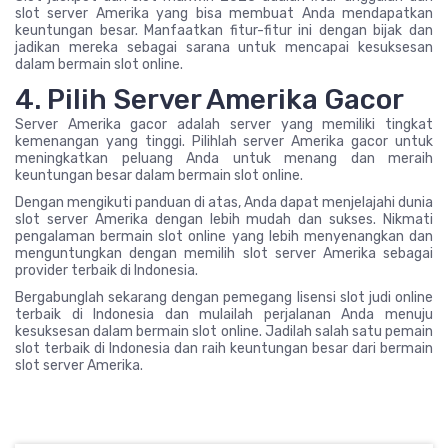
slot server Amerika yang bisa membuat Anda mendapatkan
keuntungan besar. Manfaatkan fitur-fitur ini dengan bijak dan
jadikan mereka sebagai sarana untuk mencapai kesuksesan
dalam bermain slot online.
4. Pilih Server Amerika Gacor
Server Amerika gacor adalah server yang memiliki tingkat
kemenangan yang tinggi. Pilihlah server Amerika gacor untuk
meningkatkan peluang Anda untuk menang dan meraih
keuntungan besar dalam bermain slot online.
Dengan mengikuti panduan di atas, Anda dapat menjelajahi dunia
slot server Amerika dengan lebih mudah dan sukses. Nikmati
pengalaman bermain slot online yang lebih menyenangkan dan
menguntungkan dengan memilih slot server Amerika sebagai
provider terbaik di Indonesia.
Bergabunglah sekarang dengan pemegang lisensi slot judi online
terbaik di Indonesia dan mulailah perjalanan Anda menuju
kesuksesan dalam bermain slot online. Jadilah salah satu pemain
slot terbaik di Indonesia dan raih keuntungan besar dari bermain
slot server Amerika.