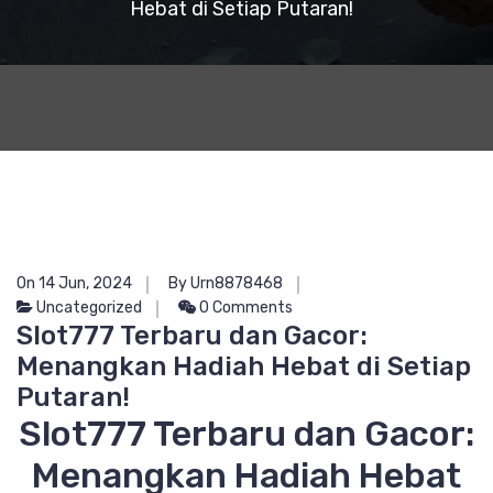
Hebat di Setiap Putaran!
On 14 Jun, 2024
By Urn8878468
Uncategorized
0 Comments
Slot777 Terbaru dan Gacor:
Menangkan Hadiah Hebat di Setiap
Putaran!
Slot777 Terbaru dan Gacor:
Menangkan Hadiah Hebat