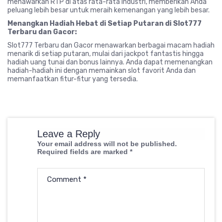
menawarkan RTP di atas rata-rata industri, memberikan Anda
peluang lebih besar untuk meraih kemenangan yang lebih besar.
Menangkan Hadiah Hebat di Setiap Putaran di Slot777
Terbaru dan Gacor:
Slot777 Terbaru dan Gacor menawarkan berbagai macam hadiah
menarik di setiap putaran, mulai dari jackpot fantastis hingga
hadiah uang tunai dan bonus lainnya. Anda dapat memenangkan
hadiah-hadiah ini dengan memainkan slot favorit Anda dan
memanfaatkan fitur-fitur yang tersedia.
Leave a Reply
Your email address will not be published.
Required fields are marked
*
Comment
*