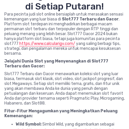
di Setiap Putaran!
Para pecinta judi slot online bersiaplah untuk merasakan sensasi
kemenangan yang luar biasa di
Slot777 Terbaru dan Gacor
.
Platform slot terdepan ini menghadirkan berbagai macam
permainan slot terbaru dan terpopuler dengan RTP tinggi dan
peluang menang yang lebih besar. Slot777 Gacor 2024 bukan
hanya platform slot biasa, tetapi juga komunitas para pecinta
slot777
https://www.calcularigv.com/
yang saling berbagi tips,
strategi, dan pengalaman mereka untuk mencapai kesuksesan
bersama.
Jelajahi Dunia Slot yang Menyenangkan di Slot777
Terbaru dan Gacor:
Slot777 Terbaru dan Gacor menawarkan koleksi slot yang luar
biasa, termasuk slot klasik, slot video, slot jackpot progresif, dan
slot Megaways. Setiap slot memiliki tema, grafis, dan fitur unik
yang akan membawa Anda ke dunia yang penuh dengan
petualangan dan keseruan. Anda dapat menemukan slot favorit
Anda dari provider ternama seperti Pragmatic Play, Microgaming,
Habanero, dan Slot88.
Fitur-Fitur Mengagumkan yang Meningkatkan Peluang
Kemenangan:
Wild Symbol:
Simbol Wild, yang digambarkan sebagai