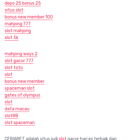
depo 25 bonus 25
situs slot
bonus new member 100
mahjong 777
slot mahjong
slot 5k
mahjong ways 2
slot gacor 777
slot toto
slot
bonus new member
spaceman slot
gates of olympus
slot
data macau
slot88
slot spaceman
CERIABET adalah situs judi
slot
gacor hari ini terbaik dan