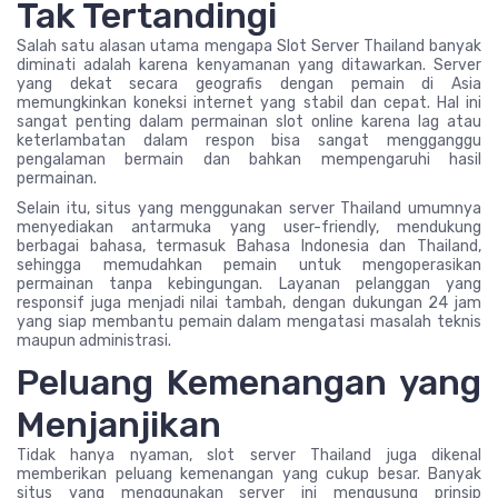
Tak Tertandingi
Salah satu alasan utama mengapa Slot Server Thailand banyak
diminati adalah karena kenyamanan yang ditawarkan. Server
yang dekat secara geografis dengan pemain di Asia
memungkinkan koneksi internet yang stabil dan cepat. Hal ini
sangat penting dalam permainan slot online karena lag atau
keterlambatan dalam respon bisa sangat mengganggu
pengalaman bermain dan bahkan mempengaruhi hasil
permainan.
Selain itu, situs yang menggunakan server Thailand umumnya
menyediakan antarmuka yang user-friendly, mendukung
berbagai bahasa, termasuk Bahasa Indonesia dan Thailand,
sehingga memudahkan pemain untuk mengoperasikan
permainan tanpa kebingungan. Layanan pelanggan yang
responsif juga menjadi nilai tambah, dengan dukungan 24 jam
yang siap membantu pemain dalam mengatasi masalah teknis
maupun administrasi.
Peluang Kemenangan yang
Menjanjikan
Tidak hanya nyaman, slot server Thailand juga dikenal
memberikan peluang kemenangan yang cukup besar. Banyak
situs yang menggunakan server ini mengusung prinsip