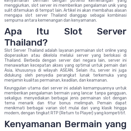
kenyamanan bermain dengan potensi kemenangan yang
menggiurkan, slot server ini memberikan pengalaman unik yang
sulit ditemukan di tempat lain. Artikel ini akan membahas alasan
mengapa slot server Thailand dianggap sebagai kombinasi
sempurna antara kemenangan dan kenyamanan.
Apa Itu Slot Server
Thailand?
Slot Server Thailand adalah layanan permainan slot online yang
dioperasikan atau dikelola melalui server yang berlokasi di
Thailand. Berbeda dengan server dari negara lain, server ini
menawarkan kecepatan akses yang optimal untuk pemain dari
Asia, khususnya di wilayah ASEAN. Selain itu, server ini juga
didukung oleh penyedia perangkat lunak terkemuka yang
menjamin kualitas permainan, keadilan, dan keamanan.
Keunggulan utama dari server ini adalah kemampuannya untuk
memberikan pengalaman bermain yang lancar tanpa gangguan,
sekaligus menyediakan berbagai jenis permainan slot dengan
tema menarik dan fitur bonus melimpah. Pemain dapat
menikmati berbagai varian slot mulai dari yang klasik hingga
modern, dengan tingkat RTP (Return to Player) yang kompetitif.
Kenyamanan Bermain yang