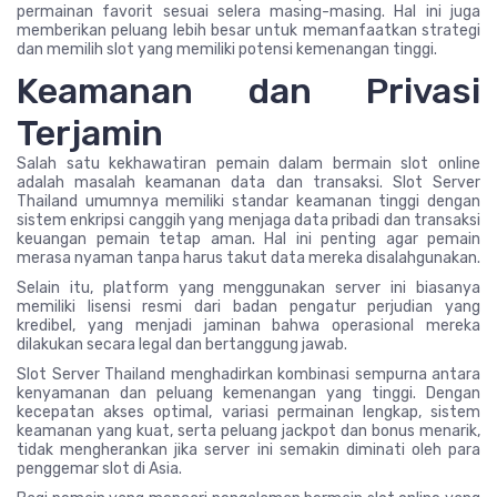
permainan favorit sesuai selera masing-masing. Hal ini juga
memberikan peluang lebih besar untuk memanfaatkan strategi
dan memilih slot yang memiliki potensi kemenangan tinggi.
Keamanan dan Privasi
Terjamin
Salah satu kekhawatiran pemain dalam bermain slot online
adalah masalah keamanan data dan transaksi. Slot Server
Thailand umumnya memiliki standar keamanan tinggi dengan
sistem enkripsi canggih yang menjaga data pribadi dan transaksi
keuangan pemain tetap aman. Hal ini penting agar pemain
merasa nyaman tanpa harus takut data mereka disalahgunakan.
Selain itu, platform yang menggunakan server ini biasanya
memiliki lisensi resmi dari badan pengatur perjudian yang
kredibel, yang menjadi jaminan bahwa operasional mereka
dilakukan secara legal dan bertanggung jawab.
Slot Server Thailand menghadirkan kombinasi sempurna antara
kenyamanan dan peluang kemenangan yang tinggi. Dengan
kecepatan akses optimal, variasi permainan lengkap, sistem
keamanan yang kuat, serta peluang jackpot dan bonus menarik,
tidak mengherankan jika server ini semakin diminati oleh para
penggemar slot di Asia.