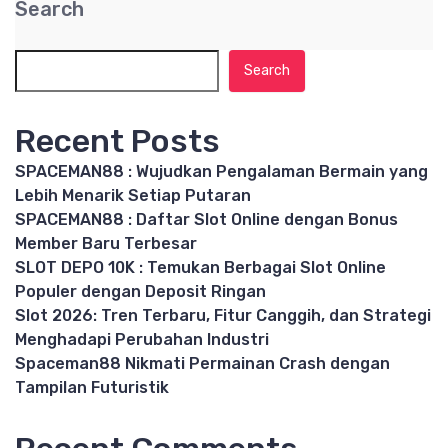
Search
Search
Recent Posts
SPACEMAN88 : Wujudkan Pengalaman Bermain yang
Lebih Menarik Setiap Putaran
SPACEMAN88 : Daftar Slot Online dengan Bonus
Member Baru Terbesar
SLOT DEPO 10K : Temukan Berbagai Slot Online
Populer dengan Deposit Ringan
Slot 2026: Tren Terbaru, Fitur Canggih, dan Strategi
Menghadapi Perubahan Industri
Spaceman88 Nikmati Permainan Crash dengan
Tampilan Futuristik