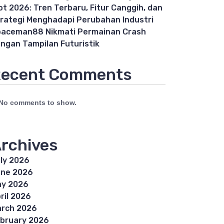
ot 2026: Tren Terbaru, Fitur Canggih, dan
rategi Menghadapi Perubahan Industri
aceman88 Nikmati Permainan Crash
ngan Tampilan Futuristik
ecent Comments
No comments to show.
rchives
ly 2026
ne 2026
y 2026
ril 2026
rch 2026
bruary 2026