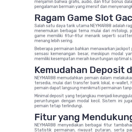
menjamin bahwa grafis, audio, dan fitur bonus da
pengalaman bermain yang imersif dan menyenang
Ragam Game Slot Ga
Salah satu daya tarik utama NEYMAR88 adalah raga
menemukan berbagai tema mulai dari mitologi, p
game memiliki fitur-fitur menarik seperti scatte
menang lebih sering.
Beberapa permainan bahkan menawarkan jackpot pro
sensasi kemenangan besar, meskipun modal yang
memiliki kesempatan meraih keuntungan optimal 
Kemudahan Deposit d
NEYMAR88 memudahkan pemain dalam melakukan 
tersedia, mulai dari transfer bank lokal, e-wall
pemain dapat langsung menikmati permainan tanp
Minimal deposit yang terjangkau menjadi keunggu
peruntungan dengan modal kecil. Sistem ini ju
pemain tetap terlindungi.
Fitur yang Mendukun
NEYMAR88 menyediakan berbagai fitur tambah
Statistik permainan, riwayat putaran, serta