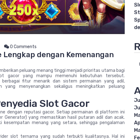
Sl
St
Sp
de
R
0 Comments
e Lengkap dengan Kemenangan
emberikan peluang menang tinggi menjadi prioritas utama bagi
slot gacor yang mampu memenuhi kebutuhan tersebut.
 berbagai fitur menarik dan sistem permainan yang adil,
n yang menyenangkan sekaligus meningkatkan peluang
A
Ju
nyedia Slot Gacor
Ju
ne dengan reputasi gacor. Setiap permainan di platform ini
Ma
 Generator) yang memastikan hasil putaran adil dan acak.
Ap
iki kesempatan menang yang setara, sehingga pengalaman
Ma
der slot ternama yang sudah terbukti kualitasnya. Hal ini
Fe