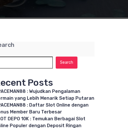
earch
Search
ecent Posts
ACEMAN88 : Wujudkan Pengalaman
rmain yang Lebih Menarik Setiap Putaran
ACEMAN88 : Daftar Slot Online dengan
nus Member Baru Terbesar
OT DEPO 10K : Temukan Berbagai Slot
line Populer dengan Deposit Ringan