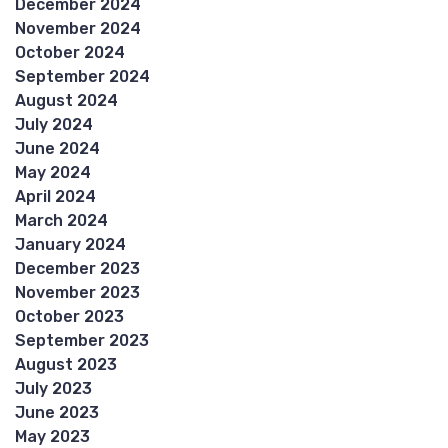
December 2024
November 2024
October 2024
September 2024
August 2024
July 2024
June 2024
May 2024
April 2024
March 2024
January 2024
December 2023
November 2023
October 2023
September 2023
August 2023
July 2023
June 2023
May 2023