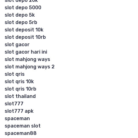
slot depo 20k
slot depo 5000
slot depo 5k
slot depo 5rb
slot deposit 10k
slot deposit 10rb
slot gacor
slot gacor hari ini
slot mahjong ways
slot mahjong ways 2
slot qris
slot qris 10k
slot qris 10rb
slot thailand
slot777
slot777 apk
spaceman
spaceman slot
spaceman88