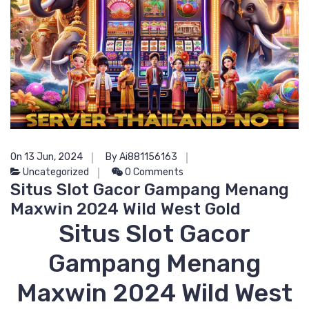
On 13 Jun, 2024
By Ai881156163
Uncategorized
0 Comments
Situs Slot Gacor Gampang Menang
Maxwin 2024 Wild West Gold
Situs Slot Gacor
Gampang Menang
Maxwin 2024 Wild West