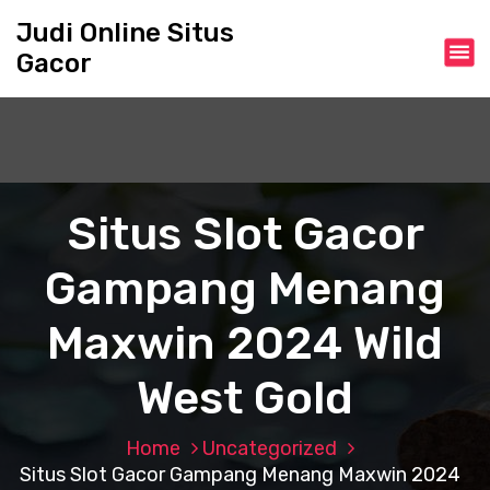
S
Judi Online Situs
k
Gacor
i
p
t
o
c
o
n
Situs Slot Gacor
t
e
Gampang Menang
n
t
Maxwin 2024 Wild
West Gold
Home
Uncategorized
Situs Slot Gacor Gampang Menang Maxwin 2024