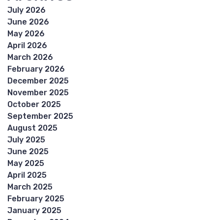
July 2026
June 2026
May 2026
April 2026
March 2026
February 2026
December 2025
November 2025
October 2025
September 2025
August 2025
July 2025
June 2025
May 2025
April 2025
March 2025
February 2025
January 2025