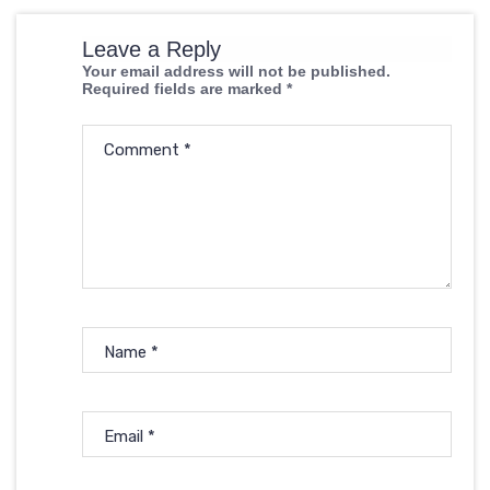
Leave a Reply
Your email address will not be published.
Required fields are marked
*
Comment
*
Name
*
Email
*