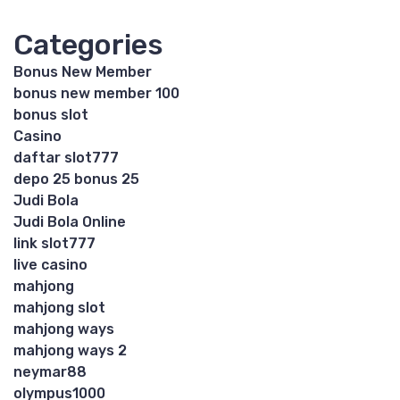
Categories
Bonus New Member
bonus new member 100
bonus slot
Casino
daftar slot777
depo 25 bonus 25
Judi Bola
Judi Bola Online
link slot777
live casino
mahjong
mahjong slot
mahjong ways
mahjong ways 2
neymar88
olympus1000