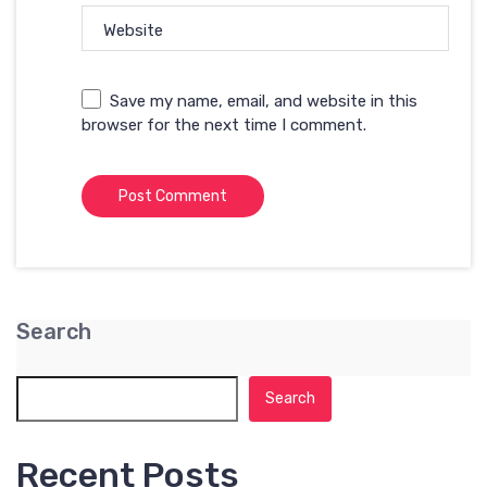
Website
Save my name, email, and website in this
browser for the next time I comment.
Search
Search
Recent Posts