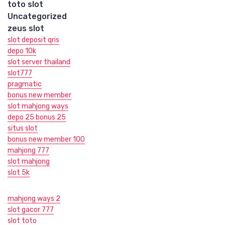
toto slot
Uncategorized
zeus slot
slot deposit qris
depo 10k
slot server thailand
slot777
pragmatic
bonus new member
slot mahjong ways
depo 25 bonus 25
situs slot
bonus new member 100
mahjong 777
slot mahjong
slot 5k
mahjong ways 2
slot gacor 777
slot toto