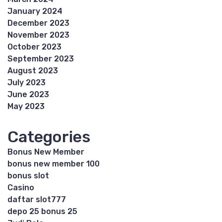
January 2024
December 2023
November 2023
October 2023
September 2023
August 2023
July 2023
June 2023
May 2023
Categories
Bonus New Member
bonus new member 100
bonus slot
Casino
daftar slot777
depo 25 bonus 25