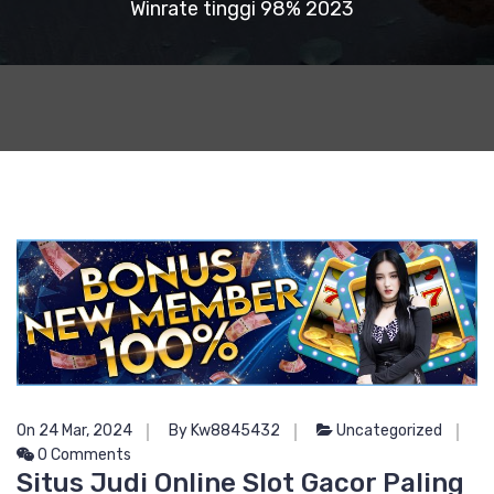
Winrate tinggi 98% 2023
On 24 Mar, 2024
By Kw8845432
Uncategorized
0 Comments
Situs Judi Online Slot Gacor Paling