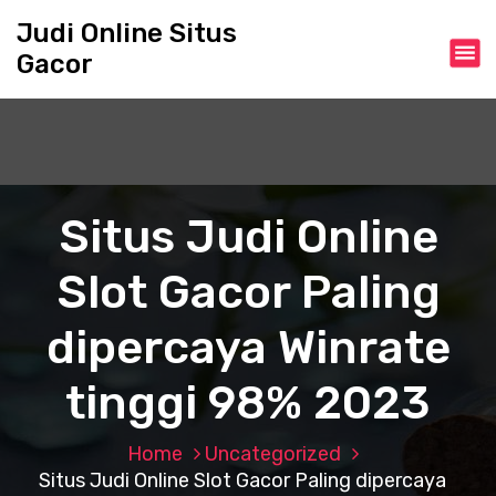
S
Judi Online Situs
k
Gacor
i
p
t
o
c
o
n
Situs Judi Online
t
e
Slot Gacor Paling
n
t
dipercaya Winrate
tinggi 98% 2023
Home
Uncategorized
Situs Judi Online Slot Gacor Paling dipercaya