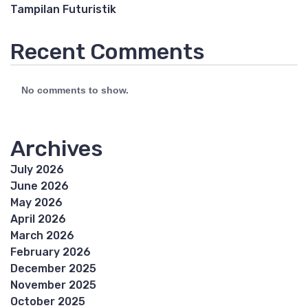
Tampilan Futuristik
Recent Comments
No comments to show.
Archives
July 2026
June 2026
May 2026
April 2026
March 2026
February 2026
December 2025
November 2025
October 2025