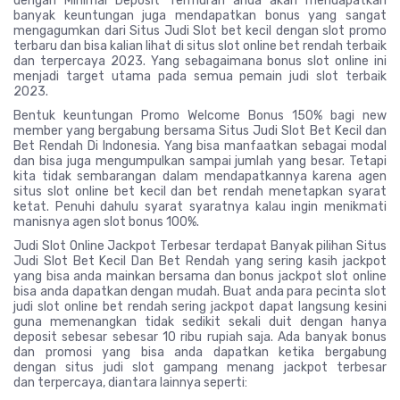
dengan Minimal Deposit Termurah anda akan mendapatkan
banyak keuntungan juga mendapatkan bonus yang sangat
mengagumkan dari Situs Judi Slot bet kecil dengan slot promo
terbaru dan bisa kalian lihat di situs slot online bet rendah terbaik
dan terpercaya 2023. Yang sebagaimana bonus slot online ini
menjadi target utama pada semua pemain judi slot terbaik
2023.
Bentuk keuntungan Promo Welcome Bonus 150% bagi new
member yang bergabung bersama Situs Judi Slot Bet Kecil dan
Bet Rendah Di Indonesia. Yang bisa manfaatkan sebagai modal
dan bisa juga mengumpulkan sampai jumlah yang besar. Tetapi
kita tidak sembarangan dalam mendapatkannya karena agen
situs slot online bet kecil dan bet rendah menetapkan syarat
ketat. Penuhi dahulu syarat syaratnya kalau ingin menikmati
manisnya agen slot bonus 100%.
Judi Slot Online Jackpot Terbesar terdapat Banyak pilihan Situs
Judi Slot Bet Kecil Dan Bet Rendah yang sering kasih jackpot
yang bisa anda mainkan bersama dan bonus jackpot slot online
bisa anda dapatkan dengan mudah. Buat anda para pecinta slot
judi slot online bet rendah sering jackpot dapat langsung kesini
guna memenangkan tidak sedikit sekali duit dengan hanya
deposit sebesar sebesar 10 ribu rupiah saja. Ada banyak bonus
dan promosi yang bisa anda dapatkan ketika bergabung
dengan situs judi slot gampang menang jackpot terbesar
dan
terpercaya, diantara lainnya seperti: