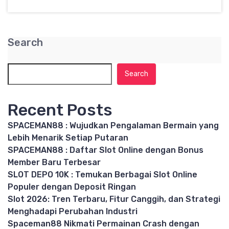
Search
Search
Recent Posts
SPACEMAN88 : Wujudkan Pengalaman Bermain yang
Lebih Menarik Setiap Putaran
SPACEMAN88 : Daftar Slot Online dengan Bonus
Member Baru Terbesar
SLOT DEPO 10K : Temukan Berbagai Slot Online
Populer dengan Deposit Ringan
Slot 2026: Tren Terbaru, Fitur Canggih, dan Strategi
Menghadapi Perubahan Industri
Spaceman88 Nikmati Permainan Crash dengan