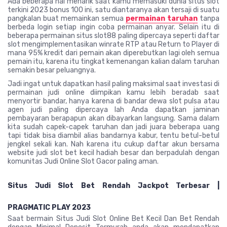
Ada beberapa hal menarik saat kamu memasuki dunia situs slot
terkini 2023 bonus 100 ini, satu diantaranya akan tersaji di suatu
pangkalan buat memainkan semua
permainan taruhan
tanpa
berbeda login setiap ingin coba permainan anyar. Selain itu di
beberapa permainan situs slot88 paling dipercaya seperti daftar
slot mengimplementasikan winrate RTP atau Return to Player di
mana 95% kredit dari pemain akan diperebutkan lagi oleh semua
pemain itu, karena itu tingkat kemenangan kalian dalam taruhan
semakin besar peluangnya.
Jadi ingat untuk dapatkan hasil paling maksimal saat investasi di
permainan judi online diimpikan kamu lebih beradab saat
menyortir bandar, hanya karena di bandar dewa slot pulsa atau
agen judi paling dipercaya lah Anda dapatkan jaminan
pembayaran berapapun akan dibayarkan langsung. Sama dalam
kita sudah capek-capek taruhan dan jadi juara beberapa uang
tapi tidak bisa diambil alias bandarnya kabur, tentu betul-betul
jengkel sekali kan. Nah karena itu cukup daftar akun bersama
website judi slot bet kecil hadiah besar dan berpadulah dengan
komunitas Judi Online Slot Gacor paling aman.
Situs Judi Slot Bet Rendah Jackpot Terbesar |
PRAGMATIC PLAY 2023
Saat bermain Situs Judi Slot Online Bet Kecil Dan Bet Rendah