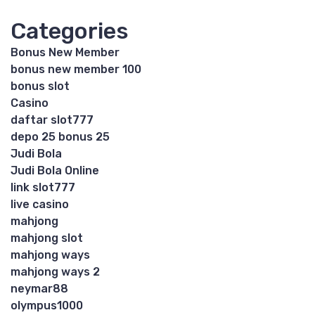
Categories
Bonus New Member
bonus new member 100
bonus slot
Casino
daftar slot777
depo 25 bonus 25
Judi Bola
Judi Bola Online
link slot777
live casino
mahjong
mahjong slot
mahjong ways
mahjong ways 2
neymar88
olympus1000