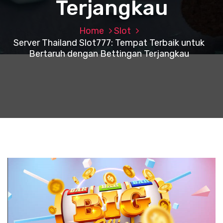
Terjangkau
Home
Slot
Server Thailand Slot777: Tempat Terbaik untuk
Bertaruh dengan Bettingan Terjangkau