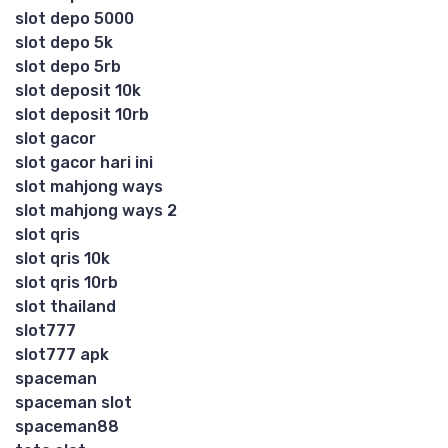
slot depo 5000
slot depo 5k
slot depo 5rb
slot deposit 10k
slot deposit 10rb
slot gacor
slot gacor hari ini
slot mahjong ways
slot mahjong ways 2
slot qris
slot qris 10k
slot qris 10rb
slot thailand
slot777
slot777 apk
spaceman
spaceman slot
spaceman88