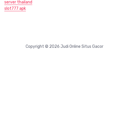
server thailand
slot777 apk
Copyright © 2026 Judi Online Situs Gacor