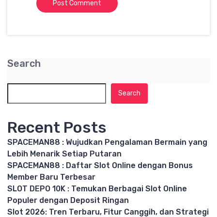
Search
Search
Recent Posts
SPACEMAN88 : Wujudkan Pengalaman Bermain yang
Lebih Menarik Setiap Putaran
SPACEMAN88 : Daftar Slot Online dengan Bonus
Member Baru Terbesar
SLOT DEPO 10K : Temukan Berbagai Slot Online
Populer dengan Deposit Ringan
Slot 2026: Tren Terbaru, Fitur Canggih, dan Strategi