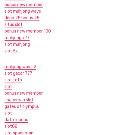
bonus new member
slot mahjong ways
depo 25 bonus 25
situs slot
bonus new member 100
mahjong 777
slot mahjong
slot 5k
mahjong ways 2
slot gacor 777
slot toto
slot
bonus new member
spaceman slot
gates of olympus
slot
data macau
slot88
slot spaceman