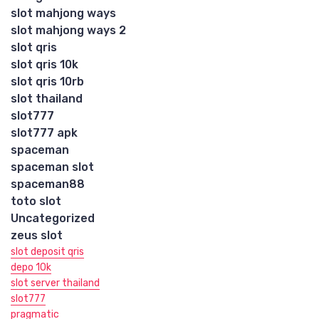
slot mahjong ways
slot mahjong ways 2
slot qris
slot qris 10k
slot qris 10rb
slot thailand
slot777
slot777 apk
spaceman
spaceman slot
spaceman88
toto slot
Uncategorized
zeus slot
slot deposit qris
depo 10k
slot server thailand
slot777
pragmatic