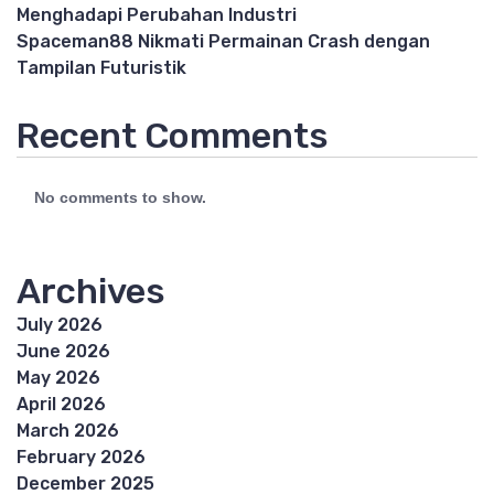
Menghadapi Perubahan Industri
Spaceman88 Nikmati Permainan Crash dengan
Tampilan Futuristik
Recent Comments
No comments to show.
Archives
July 2026
June 2026
May 2026
April 2026
March 2026
February 2026
December 2025