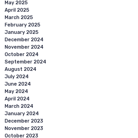
May 2025
April 2025
March 2025
February 2025
January 2025
December 2024
November 2024
October 2024
September 2024
August 2024
July 2024
June 2024
May 2024
April 2024
March 2024
January 2024
December 2023
November 2023
October 2023