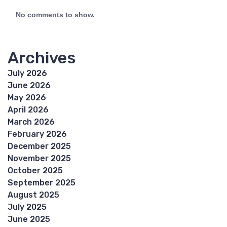
No comments to show.
Archives
July 2026
June 2026
May 2026
April 2026
March 2026
February 2026
December 2025
November 2025
October 2025
September 2025
August 2025
July 2025
June 2025