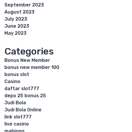
September 2023
August 2023
July 2023
June 2023
May 2023
Categories
Bonus New Member
bonus new member 100
bonus slot
Casino
daftar slot777
depo 25 bonus 25
Judi Bola
Judi Bola Online
link slot777
live casino
mahjong