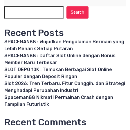
Search
Recent Posts
SPACEMAN88 : Wujudkan Pengalaman Bermain yang
Lebih Menarik Setiap Putaran
SPACEMAN88 : Daftar Slot Online dengan Bonus
Member Baru Terbesar
SLOT DEPO 10K : Temukan Berbagai Slot Online
Populer dengan Deposit Ringan
Slot 2026: Tren Terbaru, Fitur Canggih, dan Strategi
Menghadapi Perubahan Industri
Spaceman88 Nikmati Permainan Crash dengan
Tampilan Futuristik
Recent Comments