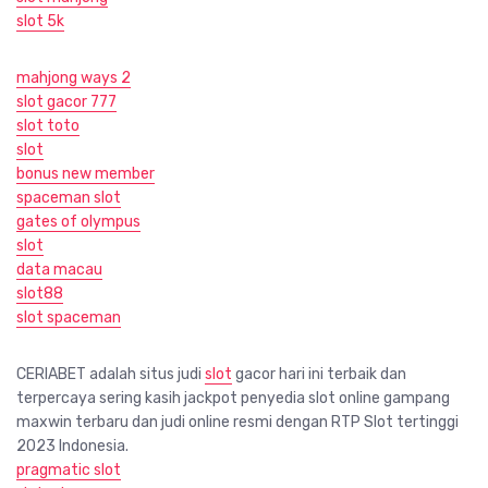
slot 5k
mahjong ways 2
slot gacor 777
slot toto
slot
bonus new member
spaceman slot
gates of olympus
slot
data macau
slot88
slot spaceman
CERIABET adalah situs judi
slot
gacor hari ini terbaik dan
terpercaya sering kasih jackpot penyedia slot online gampang
maxwin terbaru dan judi online resmi dengan RTP Slot tertinggi
2023 Indonesia.
pragmatic slot