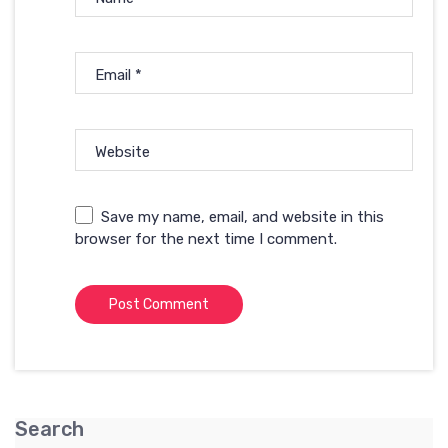
Email
*
Website
Save my name, email, and website in this
browser for the next time I comment.
Search