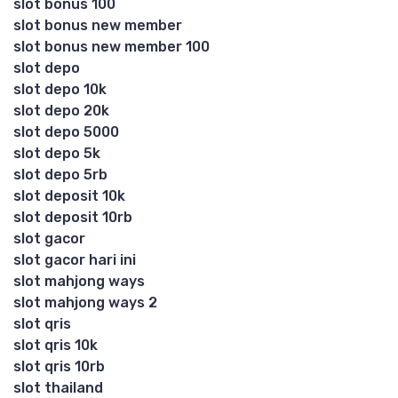
slot bonus 100
slot bonus new member
slot bonus new member 100
slot depo
slot depo 10k
slot depo 20k
slot depo 5000
slot depo 5k
slot depo 5rb
slot deposit 10k
slot deposit 10rb
slot gacor
slot gacor hari ini
slot mahjong ways
slot mahjong ways 2
slot qris
slot qris 10k
slot qris 10rb
slot thailand