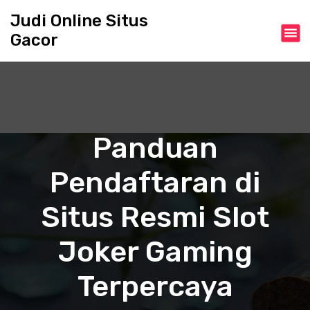
S
Judi Online Situs
k
Gacor
i
p
t
o
c
o
n
Panduan
t
e
Pendaftaran di
n
t
Situs Resmi Slot
Joker Gaming
Terpercaya