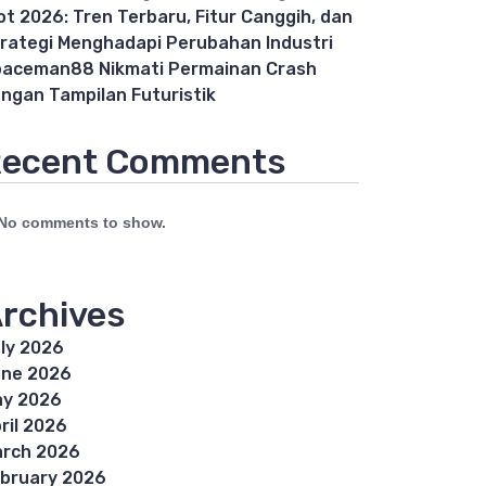
ot 2026: Tren Terbaru, Fitur Canggih, dan
rategi Menghadapi Perubahan Industri
aceman88 Nikmati Permainan Crash
ngan Tampilan Futuristik
ecent Comments
No comments to show.
rchives
ly 2026
ne 2026
y 2026
ril 2026
rch 2026
bruary 2026