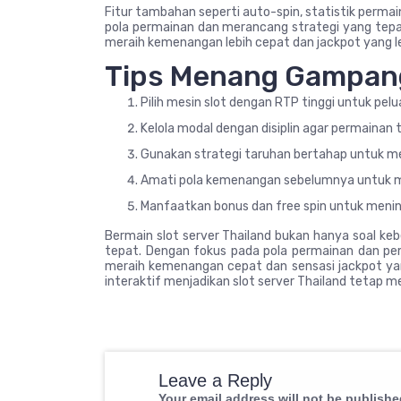
Fitur tambahan seperti auto-spin, statistik perm
pola permainan dan merancang strategi yang tepa
meraih kemenangan lebih cepat dan jackpot yang le
Tips Menang Gampang 
Pilih mesin slot dengan RTP tinggi untuk pe
Kelola modal dengan disiplin agar permaina
Gunakan strategi taruhan bertahap untuk 
Amati pola kemenangan sebelumnya untuk me
Manfaatkan bonus dan free spin untuk menin
Bermain slot server Thailand bukan hanya soal ke
tepat. Dengan fokus pada pola permainan dan pe
meraih kemenangan cepat dan sensasi jackpot y
interaktif menjadikan slot server Thailand tetap m
Leave a Reply
Your email address will not be publishe