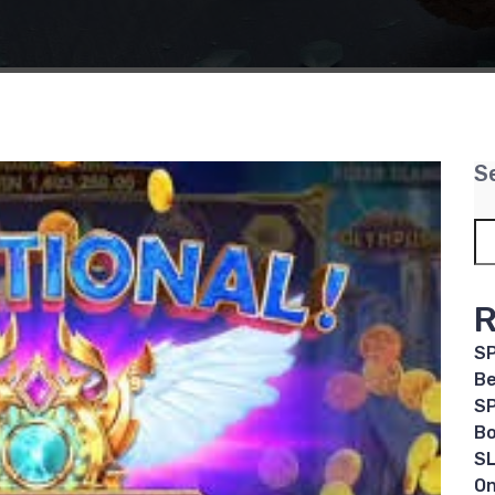
S
R
SP
Be
SP
Bo
SL
On