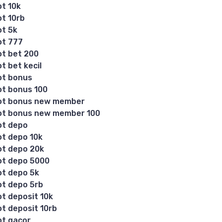
ot 10k
ot 10rb
ot 5k
ot 777
ot bet 200
ot bet kecil
ot bonus
ot bonus 100
ot bonus new member
ot bonus new member 100
ot depo
ot depo 10k
ot depo 20k
ot depo 5000
ot depo 5k
ot depo 5rb
ot deposit 10k
ot deposit 10rb
ot gacor