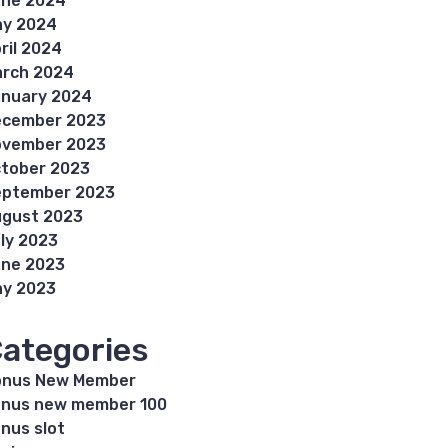
ne 2024
y 2024
ril 2024
rch 2024
nuary 2024
ecember 2023
ovember 2023
tober 2023
eptember 2023
gust 2023
ly 2023
ne 2023
y 2023
ategories
onus New Member
nus new member 100
nus slot