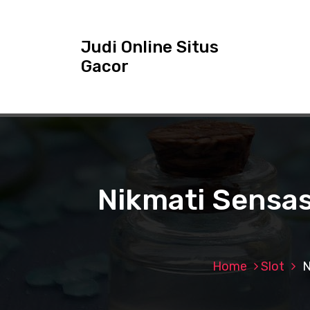
S
k
i
Judi Online Situs
p
Gacor
t
o
c
o
n
t
e
n
Nikmati Sensas
t
Home
Slot
N