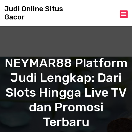
S
Judi Online Situs
k
Gacor
i
p
t
o
c
o
n
NEYMAR88 Platform
t
e
Judi Lengkap: Dari
n
t
Slots Hingga Live TV
dan Promosi
Terbaru