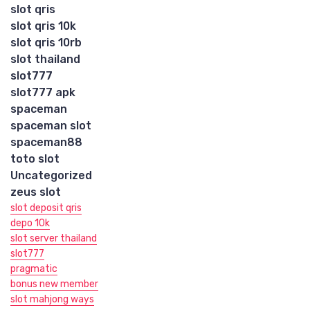
slot qris
slot qris 10k
slot qris 10rb
slot thailand
slot777
slot777 apk
spaceman
spaceman slot
spaceman88
toto slot
Uncategorized
zeus slot
slot deposit qris
depo 10k
slot server thailand
slot777
pragmatic
bonus new member
slot mahjong ways