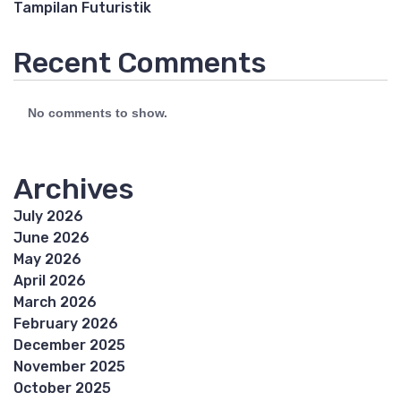
Tampilan Futuristik
Recent Comments
No comments to show.
Archives
July 2026
June 2026
May 2026
April 2026
March 2026
February 2026
December 2025
November 2025
October 2025