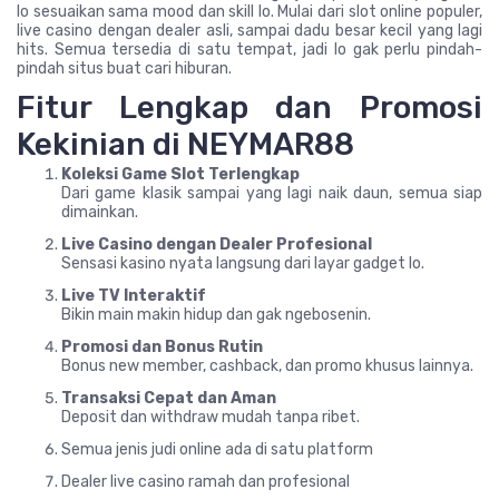
lo sesuaikan sama mood dan skill lo. Mulai dari slot online populer,
live casino dengan dealer asli, sampai dadu besar kecil yang lagi
hits. Semua tersedia di satu tempat, jadi lo gak perlu pindah-
pindah situs buat cari hiburan.
Fitur Lengkap dan Promosi
Kekinian di NEYMAR88
Koleksi Game Slot Terlengkap
Dari game klasik sampai yang lagi naik daun, semua siap
dimainkan.
Live Casino dengan Dealer Profesional
Sensasi kasino nyata langsung dari layar gadget lo.
Live TV Interaktif
Bikin main makin hidup dan gak ngebosenin.
Promosi dan Bonus Rutin
Bonus new member, cashback, dan promo khusus lainnya.
Transaksi Cepat dan Aman
Deposit dan withdraw mudah tanpa ribet.
Semua jenis judi online ada di satu platform
Dealer live casino ramah dan profesional