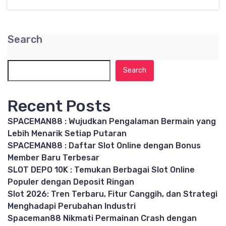
Search
Search
Recent Posts
SPACEMAN88 : Wujudkan Pengalaman Bermain yang
Lebih Menarik Setiap Putaran
SPACEMAN88 : Daftar Slot Online dengan Bonus
Member Baru Terbesar
SLOT DEPO 10K : Temukan Berbagai Slot Online
Populer dengan Deposit Ringan
Slot 2026: Tren Terbaru, Fitur Canggih, dan Strategi
Menghadapi Perubahan Industri
Spaceman88 Nikmati Permainan Crash dengan