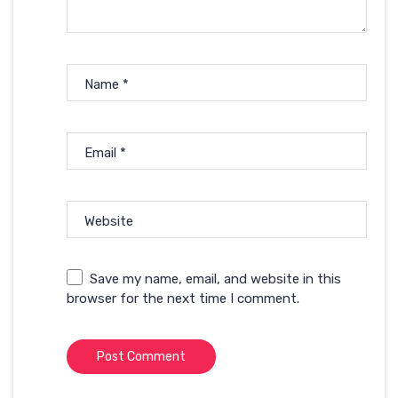
Name
*
Email
*
Website
Save my name, email, and website in this
browser for the next time I comment.