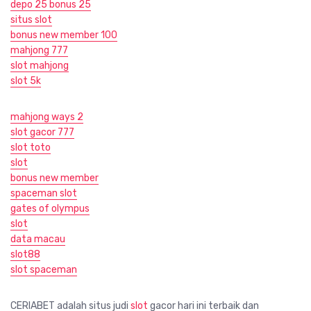
depo 25 bonus 25
situs slot
bonus new member 100
mahjong 777
slot mahjong
slot 5k
mahjong ways 2
slot gacor 777
slot toto
slot
bonus new member
spaceman slot
gates of olympus
slot
data macau
slot88
slot spaceman
CERIABET adalah situs judi
slot
gacor hari ini terbaik dan