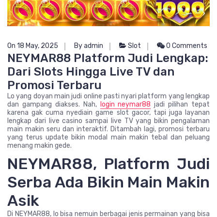
On 18 May, 2025
By admin
Slot
0 Comments
NEYMAR88 Platform Judi Lengkap:
Dari Slots Hingga Live TV dan
Promosi Terbaru
Lo yang doyan main judi online pasti nyari platform yang lengkap
dan gampang diakses. Nah,
login neymar88
jadi pilihan tepat
karena gak cuma nyediain game slot gacor, tapi juga layanan
lengkap dari live casino sampai live TV yang bikin pengalaman
main makin seru dan interaktif. Ditambah lagi, promosi terbaru
yang terus update bikin modal main makin tebal dan peluang
menang makin gede.
NEYMAR88, Platform Judi
Serba Ada Bikin Main Makin
Asik
Di NEYMAR88, lo bisa nemuin berbagai jenis permainan yang bisa