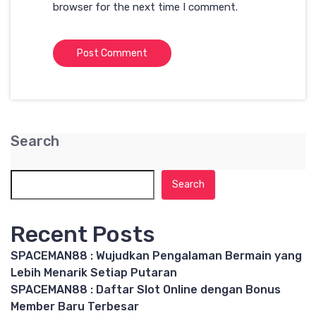
browser for the next time I comment.
Search
Search
Recent Posts
SPACEMAN88 : Wujudkan Pengalaman Bermain yang
Lebih Menarik Setiap Putaran
SPACEMAN88 : Daftar Slot Online dengan Bonus
Member Baru Terbesar