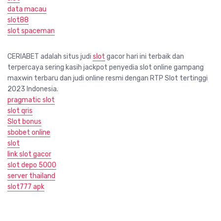
data macau
slot88
slot spaceman
CERIABET adalah situs judi
slot
gacor hari ini terbaik dan
terpercaya sering kasih jackpot penyedia slot online gampang
maxwin terbaru dan judi online resmi dengan RTP Slot tertinggi
2023 Indonesia.
pragmatic slot
slot qris
Slot bonus
sbobet online
slot
link slot gacor
slot depo 5000
server thailand
slot777 apk