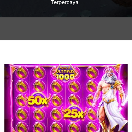
Terpercaya