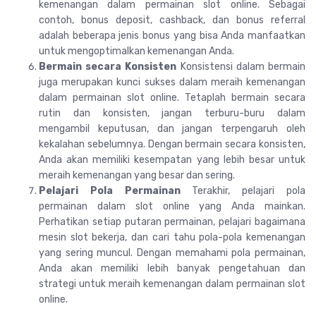
kemenangan dalam permainan slot online. Sebagai
contoh, bonus deposit, cashback, dan bonus referral
adalah beberapa jenis bonus yang bisa Anda manfaatkan
untuk mengoptimalkan kemenangan Anda.
Bermain secara Konsisten
Konsistensi dalam bermain
juga merupakan kunci sukses dalam meraih kemenangan
dalam permainan slot online. Tetaplah bermain secara
rutin dan konsisten, jangan terburu-buru dalam
mengambil keputusan, dan jangan terpengaruh oleh
kekalahan sebelumnya. Dengan bermain secara konsisten,
Anda akan memiliki kesempatan yang lebih besar untuk
meraih kemenangan yang besar dan sering.
Pelajari Pola Permainan
Terakhir, pelajari pola
permainan dalam slot online yang Anda mainkan.
Perhatikan setiap putaran permainan, pelajari bagaimana
mesin slot bekerja, dan cari tahu pola-pola kemenangan
yang sering muncul. Dengan memahami pola permainan,
Anda akan memiliki lebih banyak pengetahuan dan
strategi untuk meraih kemenangan dalam permainan slot
online.