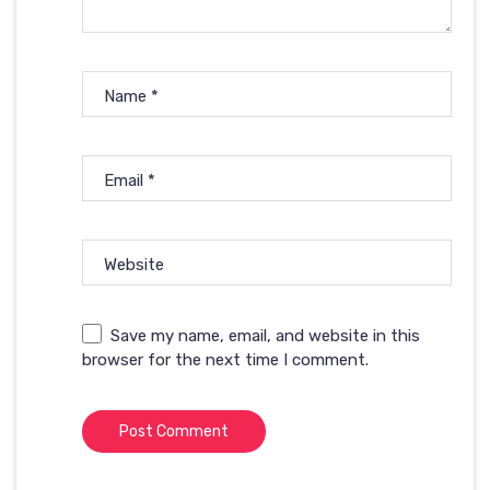
Name
*
Email
*
Website
Save my name, email, and website in this
browser for the next time I comment.