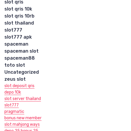
slot qris
slot qris 10k
slot qris 10rb
slot thailand
slot777
slot777 apk
spaceman
spaceman slot
spaceman88
toto slot
Uncategorized
zeus slot
slot deposit qris
depo 10k
slot server thailand
slot777
pragmatic
bonus new member
slot mahjong ways
depo 25 bonus 25