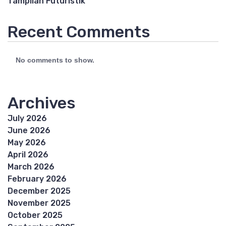
Tampilan Futuristik
Recent Comments
No comments to show.
Archives
July 2026
June 2026
May 2026
April 2026
March 2026
February 2026
December 2025
November 2025
October 2025