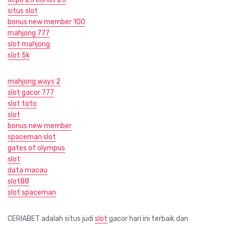
situs slot
bonus new member 100
mahjong 777
slot mahjong
slot 5k
mahjong ways 2
slot gacor 777
slot toto
slot
bonus new member
spaceman slot
gates of olympus
slot
data macau
slot88
slot spaceman
CERIABET adalah situs judi
slot
gacor hari ini terbaik dan