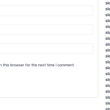
sl
sl
sl
sl
sl
sl
sl
sl
sl
sl
sl
n this browser for the next time I comment.
sl
sl
sl
sl
sl
sl
sl
sl