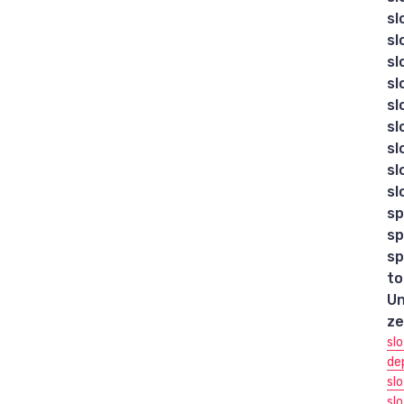
sl
sl
sl
sl
sl
sl
sl
sl
sl
s
sp
s
to
Un
ze
slo
de
slo
sl