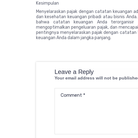
Kesimpulan
Menyelaraskan pajak dengan catatan keuangan ada
dan kesehatan keuangan pribadi atau bisnis And
bahwa catatan keuangan Anda terorganisir
mengoptimalkan pengeluaran pajak, dan mencapai 
pentingnya menyelaraskan pajak dengan catatan k
keuangan Anda dalam jangka panjang.
Leave a Reply
Your email address will not be publishe
Comment
*