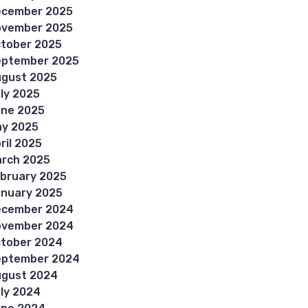
ecember 2025
ovember 2025
tober 2025
eptember 2025
gust 2025
ly 2025
ne 2025
y 2025
ril 2025
rch 2025
bruary 2025
nuary 2025
ecember 2024
ovember 2024
tober 2024
eptember 2024
gust 2024
ly 2024