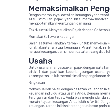
Memaksimalkan Penge
Dengan mempunyai catatan keuangan yang tepat da
atau stimulan pajak yang bisa memaksimalkan 
mengoptimalkan keuntungan dan uang.
Taktik untuk Menyesuaikan Pajak dengan Catatan
Memakai Software Keuangan
Salah satunya langkah terbaik untuk menyesuai
lunak akuntansi atau keuangan. Piranti lunak ini
neraca keuangan, dan simpan catatan yang dibutuh
Usaha
Untuk usaha, menyesuaikan pajak dengan catatan 
efektif dan pastikan keberlangsungan usaha y
kesempatan untuk memaksimalkan pengeluaran dan
Ringkasan
Menyesuaikan pajak dengan catatan keuangan ialah
keuangan individu atau usaha Anda. Dengan memak
terorganisir dan tepat, Anda bisa menghindar dar
meraih tujuan keuangan Anda lebih efektif. Ja
keuangan, karena ini bisa berpengaruh besar pada