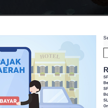
S
R
SP
Be
SP
Bo
SL
On