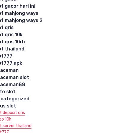
ot gacor hari ini
ot mahjong ways
ot mahjong ways 2
ot qris
ot qris 10k
ot qris 10rb
ot thailand
ot777
ot777 apk
paceman
aceman slot
paceman88
to slot
categorized
us slot
t deposit qris
po 10k
t server thailand
ot777