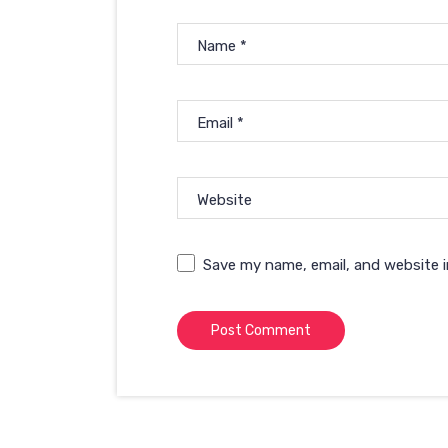
Name
*
Email
*
Website
Save my name, email, and website i