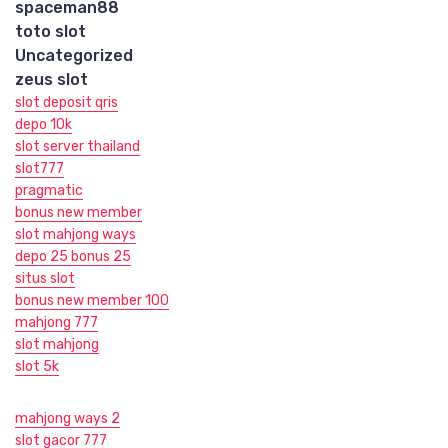
spaceman88
toto slot
Uncategorized
zeus slot
slot deposit qris
depo 10k
slot server thailand
slot777
pragmatic
bonus new member
slot mahjong ways
depo 25 bonus 25
situs slot
bonus new member 100
mahjong 777
slot mahjong
slot 5k
mahjong ways 2
slot gacor 777