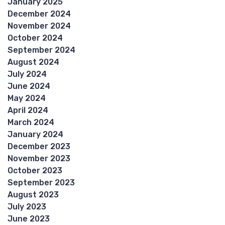
January 2025
December 2024
November 2024
October 2024
September 2024
August 2024
July 2024
June 2024
May 2024
April 2024
March 2024
January 2024
December 2023
November 2023
October 2023
September 2023
August 2023
July 2023
June 2023