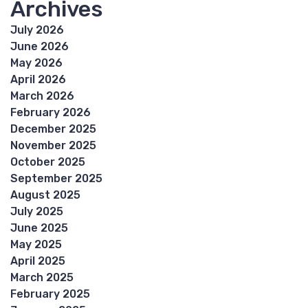
Archives
July 2026
June 2026
May 2026
April 2026
March 2026
February 2026
December 2025
November 2025
October 2025
September 2025
August 2025
July 2025
June 2025
May 2025
April 2025
March 2025
February 2025