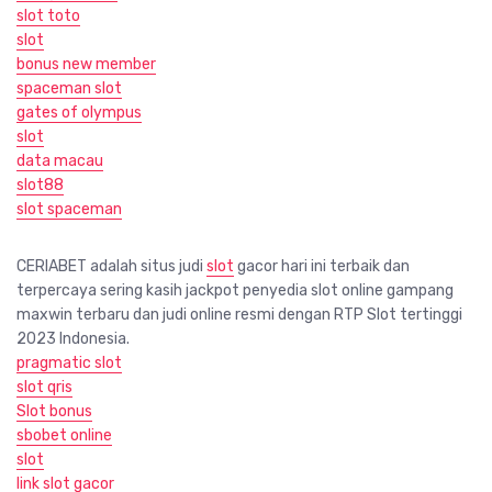
slot toto
slot
bonus new member
spaceman slot
gates of olympus
slot
data macau
slot88
slot spaceman
CERIABET adalah situs judi
slot
gacor hari ini terbaik dan
terpercaya sering kasih jackpot penyedia slot online gampang
maxwin terbaru dan judi online resmi dengan RTP Slot tertinggi
2023 Indonesia.
pragmatic slot
slot qris
Slot bonus
sbobet online
slot
link slot gacor