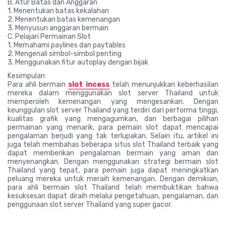
B. Atur Batas dan Anggaran
1. Menentukan batas kekalahan
2. Menentukan batas kemenangan
3. Menyusun anggaran bermain
C. Pelajari Permainan Slot
1. Memahami paylines dan paytables
2. Mengenali simbol-simbol penting
3. Menggunakan fitur autoplay dengan bijak
Kesimpulan
Para ahli bermain
slot incess
telah menunjukkan keberhasilan
mereka dalam menggunakan slot server Thailand untuk
memperoleh kemenangan yang mengesankan. Dengan
keunggulan slot server Thailand yang terdiri dari performa tinggi,
kualitas grafik yang mengagumkan, dan berbagai pilihan
permainan yang menarik, para pemain slot dapat mencapai
pengalaman berjudi yang tak terlupakan. Selain itu, artikel ini
juga telah membahas beberapa situs slot Thailand terbaik yang
dapat memberikan pengalaman bermain yang aman dan
menyenangkan. Dengan menggunakan strategi bermain slot
Thailand yang tepat, para pemain juga dapat meningkatkan
peluang mereka untuk meraih kemenangan. Dengan demikian,
para ahli bermain slot Thailand telah membuktikan bahwa
kesuksesan dapat diraih melalui pengetahuan, pengalaman, dan
penggunaan slot server Thailand yang super gacor.