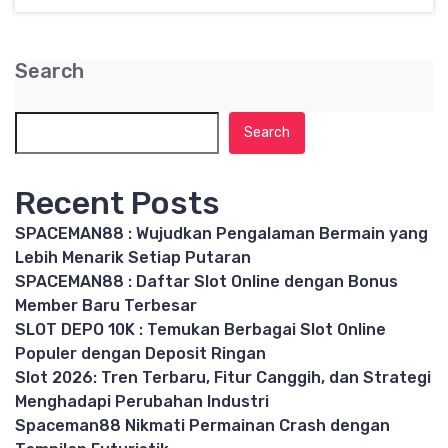
Search
Search
Recent Posts
SPACEMAN88 : Wujudkan Pengalaman Bermain yang
Lebih Menarik Setiap Putaran
SPACEMAN88 : Daftar Slot Online dengan Bonus
Member Baru Terbesar
SLOT DEPO 10K : Temukan Berbagai Slot Online
Populer dengan Deposit Ringan
Slot 2026: Tren Terbaru, Fitur Canggih, dan Strategi
Menghadapi Perubahan Industri
Spaceman88 Nikmati Permainan Crash dengan