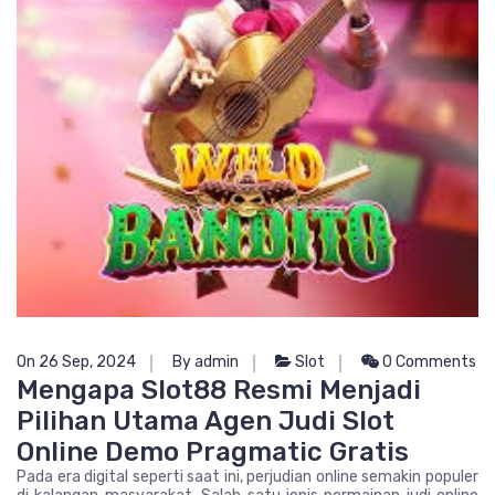
On 26 Sep, 2024
By admin
Slot
0 Comments
Mengapa Slot88 Resmi Menjadi
Pilihan Utama Agen Judi Slot
Online Demo Pragmatic Gratis
Pada era digital seperti saat ini, perjudian online semakin populer