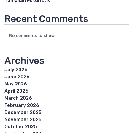
Tampilan Futuristik
Recent Comments
No comments to show.
Archives
July 2026
June 2026
May 2026
April 2026
March 2026
February 2026
December 2025
November 2025
October 2025