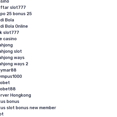
sino
ftar slot777
po 25 bonus 25
di Bola
di Bola Online
nk slot777
ve casino
ahjong
hjong slot
hjong ways
hjong ways 2
eymar88
ympus1000
obet
bobet88
rver Hongkong
tus bonus
tus slot bonus new member
ot