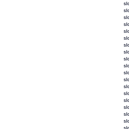
sl
sl
sl
sl
sl
sl
sl
sl
sl
sl
sl
sl
sl
sl
sl
sl
sl
sl
sl