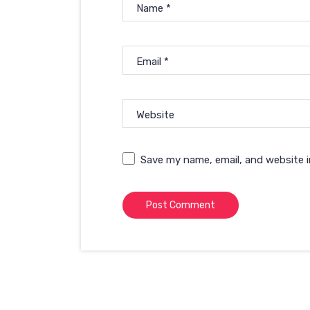
Name
*
Email
*
Website
Save my name, email, and website i