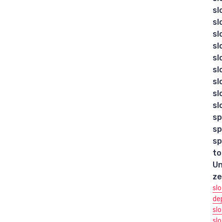
sl
sl
sl
sl
sl
sl
sl
sl
sl
s
sp
s
to
Un
ze
slo
de
slo
sl