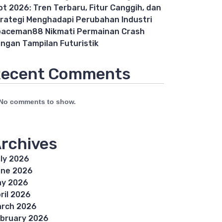
ot 2026: Tren Terbaru, Fitur Canggih, dan
rategi Menghadapi Perubahan Industri
aceman88 Nikmati Permainan Crash
ngan Tampilan Futuristik
ecent Comments
No comments to show.
rchives
ly 2026
ne 2026
y 2026
ril 2026
rch 2026
bruary 2026