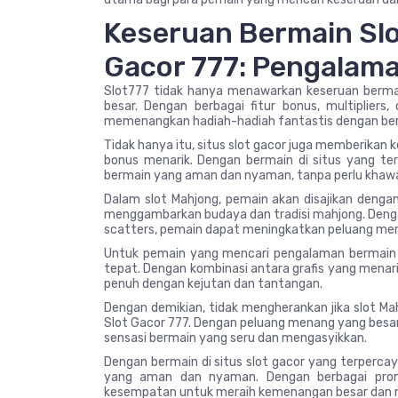
Keseruan Bermain Slo
Gacor 777: Pengalam
Slot777 tidak hanya menawarkan keseruan berm
besar. Dengan berbagai fitur bonus, multipliers
memenangkan hadiah-hadiah fantastis dengan berm
Tidak hanya itu, situs slot gacor juga memberika
bonus menarik. Dengan bermain di situs yang t
bermain yang aman dan nyaman, tanpa perlu khawa
Dalam slot Mahjong, pemain akan disajikan deng
menggambarkan budaya dan tradisi mahjong. Dengan f
scatters, pemain dapat meningkatkan peluang me
Untuk pemain yang mencari pengalaman bermain y
tepat. Dengan kombinasi antara grafis yang menar
penuh dengan kejutan dan tantangan.
Dengan demikian, tidak mengherankan jika slot Ma
Slot Gacor 777. Dengan peluang menang yang besar
sensasi bermain yang seru dan mengasyikkan.
Dengan bermain di situs slot gacor yang terperc
yang aman dan nyaman. Dengan berbagai prom
kesempatan untuk meraih kemenangan besar dan m