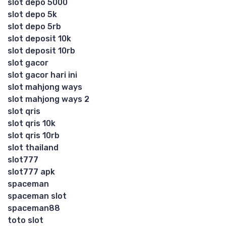
slot depo 5000
slot depo 5k
slot depo 5rb
slot deposit 10k
slot deposit 10rb
slot gacor
slot gacor hari ini
slot mahjong ways
slot mahjong ways 2
slot qris
slot qris 10k
slot qris 10rb
slot thailand
slot777
slot777 apk
spaceman
spaceman slot
spaceman88
toto slot