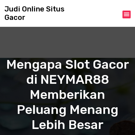
S
Judi Online Situs
k
Gacor
i
p
t
o
c
o
n
Mengapa Slot Gacor
t
e
di NEYMAR88
n
t
Memberikan
Peluang Menang
Lebih Besar