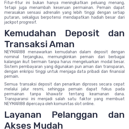
Fitur-fitur ini bukan hanya meningkatkan peluang menang,
tetapi juga menambah keseruan permainan. Pemain dapat
merasakan sensasi adrenalin yang lebih tinggi dengan setiap
putaran, sekaligus berpotensi mendapatkan hadiah besar dari
jackpot progresif.
Kemudahan Deposit dan
Transaksi Aman
NEYMAR88 menawarkan kemudahan dalam deposit dengan
nominal terjangkau, memungkinkan pemain dari berbagai
kalangan ikut bermain tanpa harus mengeluarkan modal besar.
Sistem pembayaran yang digunakan pun aman dan transparan,
dengan enkripsi tinggi untuk menjaga data pribadi dan finansial
pemain.
Semua transaksi deposit dan penarikan diproses secara cepat
melalui jalur resmi, sehingga pemain dapat fokus pada
permainan tanpa khawatir tentang keamanan dana.
Transparansi ini menjadi salah satu faktor yang membuat
NEYMAR88 dipercaya oleh komunitas slot online.
Layanan Pelanggan dan
Akses Mudah