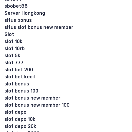
sbobet88
Server Hongkong
situs bonus
situs slot bonus new member
Slot
slot 10k
slot 10rb
slot 5k
slot 777
slot bet 200
slot bet kecil
slot bonus
slot bonus 100
slot bonus new member
slot bonus new member 100
slot depo
slot depo 10k
slot depo 20k