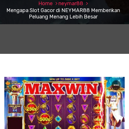
Home
neymar88
Mengapa Slot Gacor di NEYMAR88 Memberikan
Peluang Menang Lebih Besar