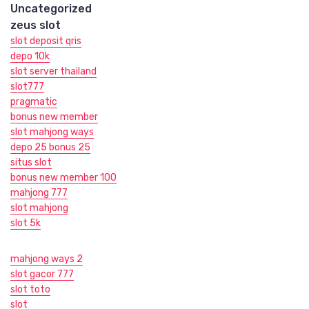
Uncategorized
zeus slot
slot deposit qris
depo 10k
slot server thailand
slot777
pragmatic
bonus new member
slot mahjong ways
depo 25 bonus 25
situs slot
bonus new member 100
mahjong 777
slot mahjong
slot 5k
mahjong ways 2
slot gacor 777
slot toto
slot