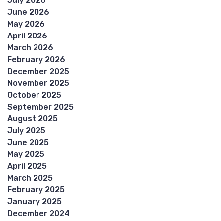
July 2026
June 2026
May 2026
April 2026
March 2026
February 2026
December 2025
November 2025
October 2025
September 2025
August 2025
July 2025
June 2025
May 2025
April 2025
March 2025
February 2025
January 2025
December 2024