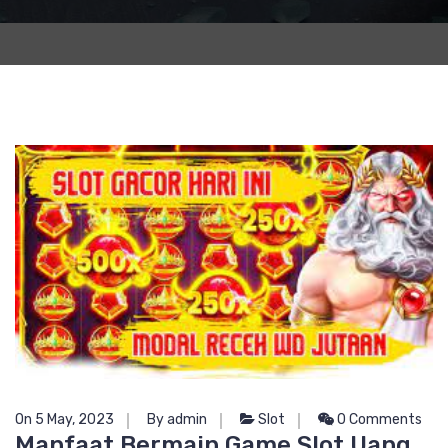
On 5 May, 2023
By admin
Slot
0 Comments
Manfaat Bermain Game Slot Uang