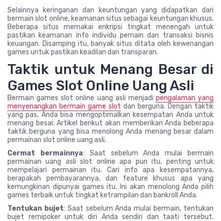
Selainnya keringanan dan keuntungan yang didapatkan dari
bermain slot online, keamanan situs sebagai keuntungan khusus.
Beberapa situs memakai enkripsi tingkat menengah untuk
pastikan keamanan info individu pemain dan transaksi bisnis
keuangan. Disamping itu, banyak situs ditata oleh kewenangan
games untuk pastikan keadilan dan transparan.
Taktik untuk Menang Besar di
Games Slot Online Uang Asli
Bermain games slot online uang asli menjadi
pengalaman yang
menyenangkan bermain game slot
dan berguna. Dengan taktik
yang pas, Anda bisa mengoptimalkan kesempatan Anda untuk
menang besar. Artikel berikut akan memberikan Anda beberapa
taktik berguna yang bisa menolong Anda menang besar dalam
permainan slot online uang asli.
Cermat bermainnya
: Saat sebelum Anda mulai bermain
permainan uang asli slot online apa pun itu, penting untuk
mempelajari permainan itu. Cari info apa kesempatannya,
berapakah pembayarannya, dan feature khusus apa yang
kemungkinan dipunyai games itu. Ini akan menolong Anda pilih
games terbaik untuk tingkat ketrampilan dan bankroll Anda.
Tentukan bujet
: Saat sebelum Anda mulai bermain, tentukan
bujet remipoker untuk diri Anda sendiri dan taati tersebut.